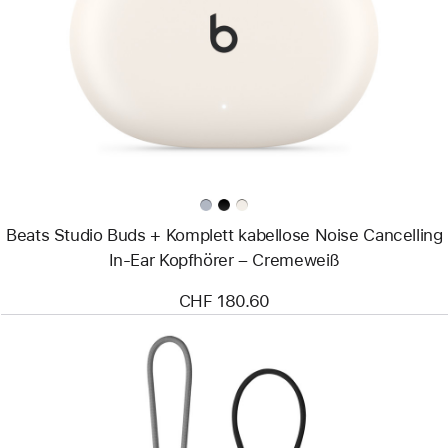
Beats
Studio
Buds +
Komplett
kabellose
Noise
Cancelling
In-
Ear
Kopfhörer
–
Cremeweiß
Beats Studio Buds + Komplett kabellose Noise Cancelling
In-Ear Kopfhörer – Cremeweiß
CHF 180.60