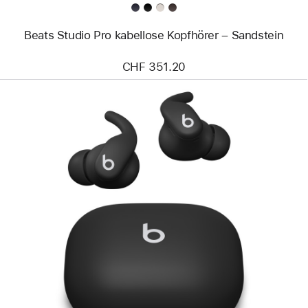
Beats Studio Pro kabellose Kopfhörer – Sandstein
CHF 351.20
Zurück
Bild
-
Powerbeats
Fit
-
Kabellose
Fitness
In-