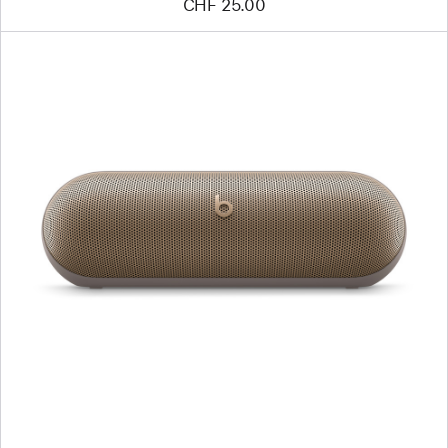
CHF 25.00
Zurück
Bild
-
Beats
Pill
–
Kabelloser
Bluetooth®
Lautsprecher
–
Champagner