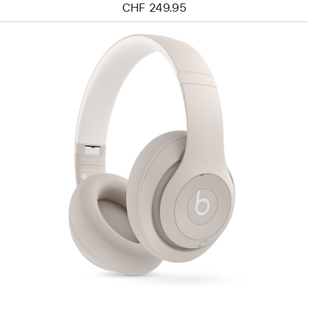
CHF 249.95
Zurück
Bild
-
Beats Studio Pro
kabellose
Kopfhörer
–
Sandstein