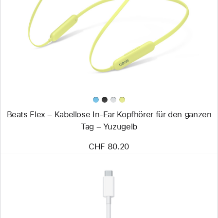
Beats
Flex
–
Kabellose In-
Ear
Kopfhörer
für
den
ganzen
Tag
–
Yuzugelb
Beats Flex – Kabellose In-Ear Kopfhörer für den ganzen
Tag – Yuzugelb
CHF 80.20