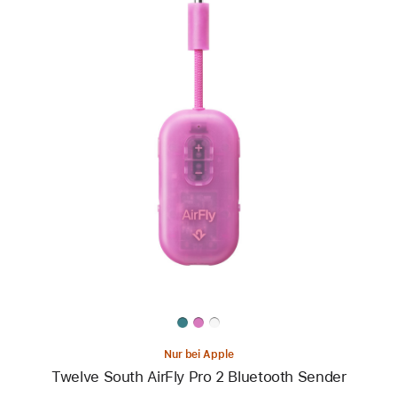
Zurück
Bild
-
Twelve
South
AirFly
Pro 2
Bluetooth
Sender
Nur bei Apple
Twelve South AirFly Pro 2 Bluetooth Sender