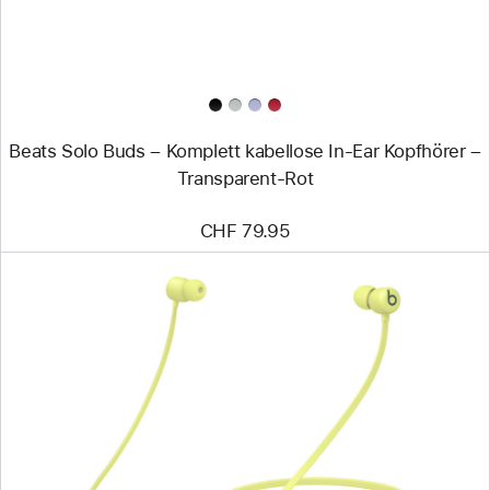
In-
Ear
Kopfhörer
–
Transparent-
Rot
Beats Solo Buds – Komplett kabellose In-Ear Kopfhörer –
Transparent-Rot
CHF 79.95
Zurück
Bild
-