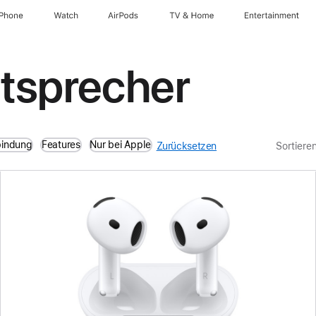
iPhone
Watch
AirPods
TV & Home
Entertainment
utsprecher
bindung
Features
Nur bei Apple
Zurücksetzen
Sortiere