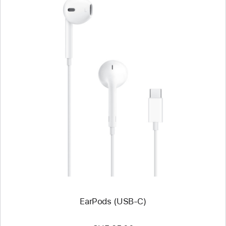
Zurück
Bild
-
EarPods
(USB-
C)
EarPods (USB-C)