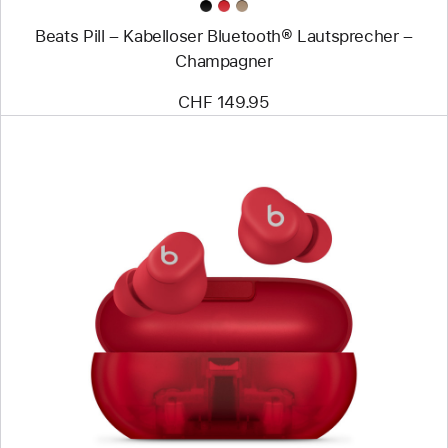
Beats Pill – Kabelloser Bluetooth® Lautsprecher –
Champagner
CHF 149.95
Zurück
Bild
-
Beats
Solo
Buds
–
Komplett
kabellose