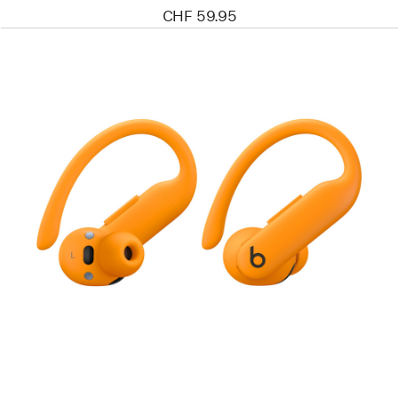
CHF 59.95
Zurück
Bild
-
Powerbeats
Pro 2
–
Leistungsstarke
In-
Ear
Kopfhörer
–
Leuchtorange