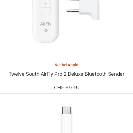
-
Twelve
South
AirFly
Pro 2
Deluxe
Bluetooth
Sender
Nur bei Apple
Twelve South AirFly Pro 2 Deluxe Bluetooth Sender
CHF 69.95