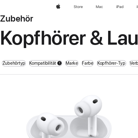
Apple
Store
Mac
iPad
Zubehör
Kopfhörer & La
Zubehörtyp
Kompatibilität
Marke
Farbe
Kopfhörer-Typ
Ver
1
filters active