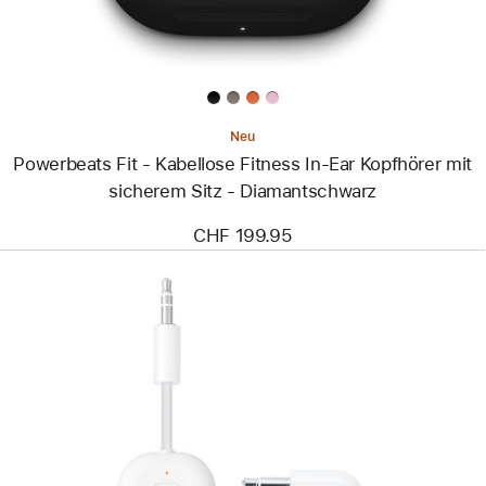
Ear
Kopfhörer
mit
sicherem
Sitz
-
Diamantschwarz
Neu
Powerbeats Fit - Kabellose Fitness In-Ear Kopfhörer mit
sicherem Sitz - Diamantschwarz
CHF 199.95
Zurück
Bild