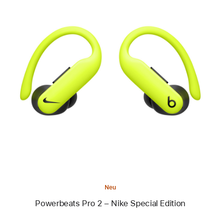
Zurück
Bild
-
Powerbeats
Pro 2
–
Nike
Special
Edition
Neu
Powerbeats Pro 2 – Nike Special Edition