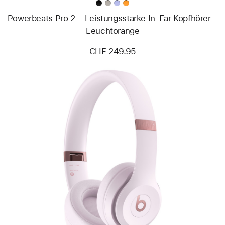
Powerbeats Pro 2 – Leistungsstarke In-Ear Kopfhörer –
Leuchtorange
CHF 249.95
Zurück
Bild
-
Beats
Solo
4
–
Kabellose
On‑Ear