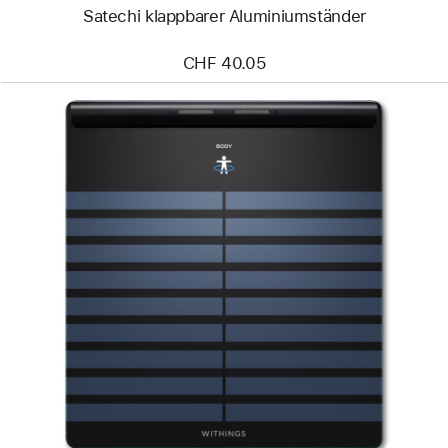
Satechi klappbarer Aluminiumständer
CHF 40.05
Zurück
Bild
-
Withings
Body Scan
–
Vernetzte
Gesundheitsstation
und
Smart-
Körperwaage