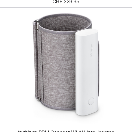
CHF 229.95
Zurück
Bild
-
Withings
BPM
Connect
WLAN
Intelligentes
Blutdruckmessgerät