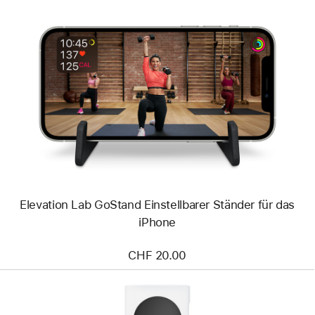
Zurück
Bild
-
Elevation
Lab
GoStand
Einstellbarer
Ständer
für
das
iPhone
Elevation Lab GoStand Einstellbarer Ständer für das
iPhone
CHF 20.00