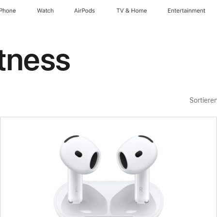
iPhone
Watch
AirPods
TV & Home
Entertainment
tness
Sortiere