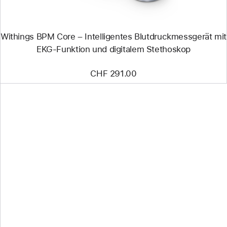
Funktion
und
digitalem
Stethoskop
Withings BPM Core – Intelligentes Blutdruckmessgerät mit
EKG-Funktion und digitalem Stethoskop
CHF 291.00