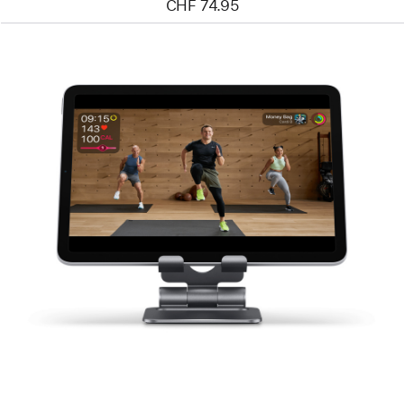
CHF 74.95
Zurück
Bild
-
Satechi
klappbarer
Aluminiumständer