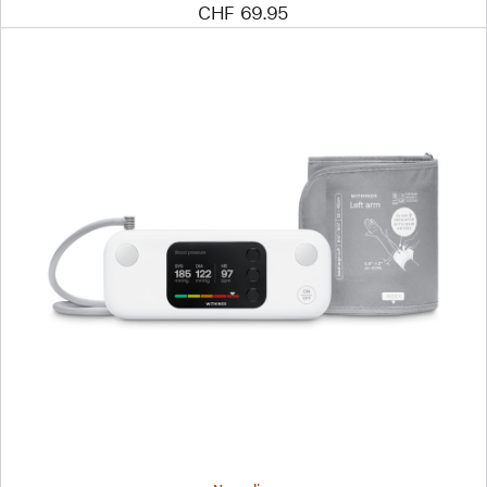
CHF 69.95
Zurück
Bild
-
Withings
BPM
Vision
Blutdruckmessgerät