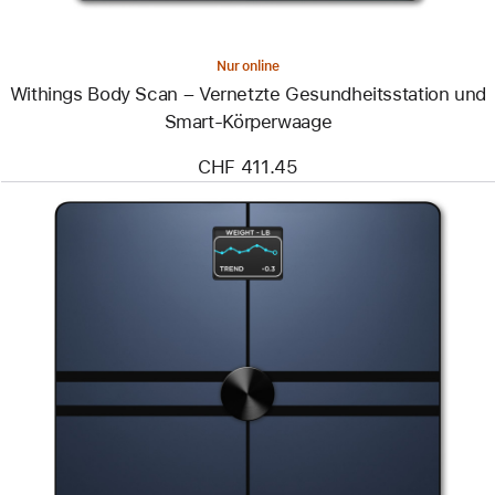
Nur online
Withings Body Scan – Vernetzte Gesundheitsstation und
Smart-Körperwaage
CHF 411.45
Zurück
Bild
-
Withings
Body Comp
–
Smart