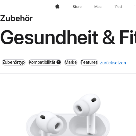
Apple
Store
Mac
iPad
Zubehör
Gesundheit & Fi
Zubehörtyp
Kompatibilität
Marke
Features
1
Zurücksetzen
filters active