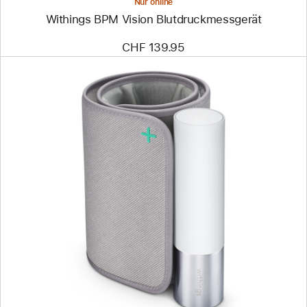
Nur online
Withings BPM Vision Blutdruckmessgerät
CHF 139.95
Zurück
Bild
-
Withings
BPM
Core
–
Intelligentes
Blutdruckmessgerät
mit
EKG-