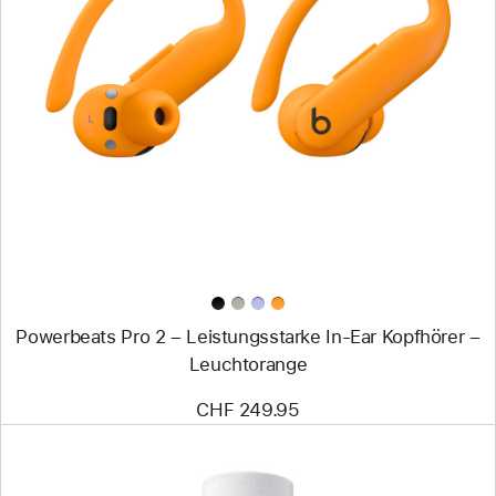
Zurück
Bild
-
Powerbeats
Pro 2
–
Leistungsstarke
In-
Ear
Kopfhörer
–
Leuchtorange
Powerbeats Pro 2 – Leistungsstarke In-Ear Kopfhörer –
Leuchtorange
CHF 249.95