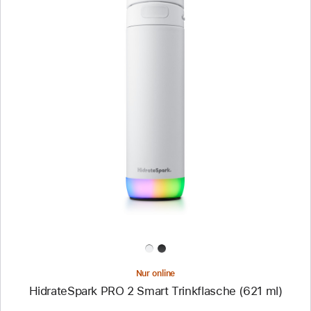
Zurück
Bild
-
HidrateSpark
PRO 2
Smart
Trinkflasche
(621 ml)
Nur online
HidrateSpark PRO 2 Smart Trinkflasche (621 ml)