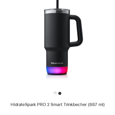
Zurück
Bild
-
HidrateSpark
PRO
2
Smart
Trinkbecher
(887 ml)
HidrateSpark PRO 2 Smart Trinkbecher (887 ml)