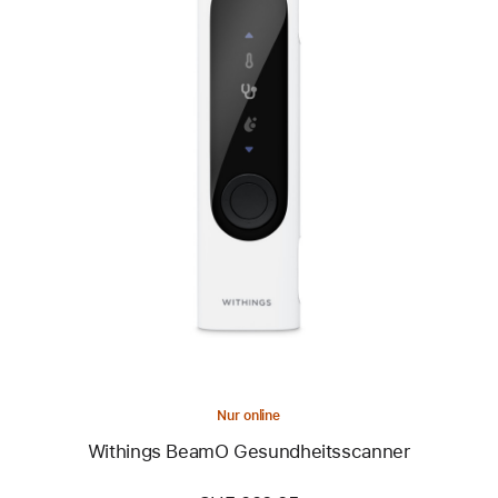
Zurück
Bild
-
Withings
BeamO
Gesundheitsscanner
Nur online
Withings BeamO Gesundheitsscanner