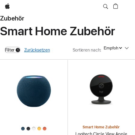
Apple
Zubehör
Smart Home Zubehör
Sortieren nach
Filter
Zurücksetzen
Sortieren nach
:
1
filters active
Smart Home Zubehör
Logitech Circle View Apple