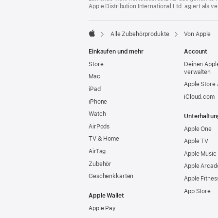
Apple Distribution International Ltd. agiert als
Alle Zubehörprodukte
Von Apple
Apple
Einkaufen und mehr
Account
Store
Deinen Appl
verwalten
Mac
Apple Store
iPad
iCloud.com
iPhone
Watch
Unterhaltun
AirPods
Apple One
TV & Home
Apple TV
AirTag
Apple Music
Zubehör
Apple Arcad
Geschenkkarten
Apple Fitnes
App Store
Apple Wallet
Apple Pay