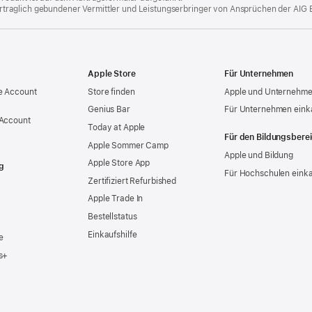
 vertraglich gebundener Vermittler und Leistungserbringer von Ansprüchen der AIG 
Apple Store
Für Unternehmen
e Account
Store finden
Apple und Unternehm
Genius Bar
Für Unternehmen eink
 Account
Today at Apple
Für den Bildungsbere
Apple Sommer Camp
Apple und Bildung
Apple Store App
g
Für Hochschulen eink
Zertifiziert Refurbished
Apple Trade In
Bestellstatus
Einkaufshilfe
e
s+