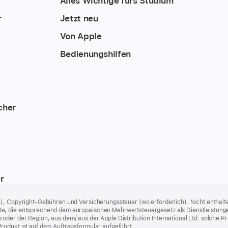
Alles Wichtige fürs Studium
r
Jetzt neu
Von Apple
Bedienungshilfen
cher
r
%), Copyright-Gebühren und Versicherungssteuer (wo erforderlich). Nicht enthalte
, die entsprechend dem europäischen Mehrwertsteuergesetz als Dienstleistungen k
er der Region, aus dem/ aus der Apple Distribution International Ltd. solche Prod
rodukt ist auf dem Auftragsformular aufgeführt.