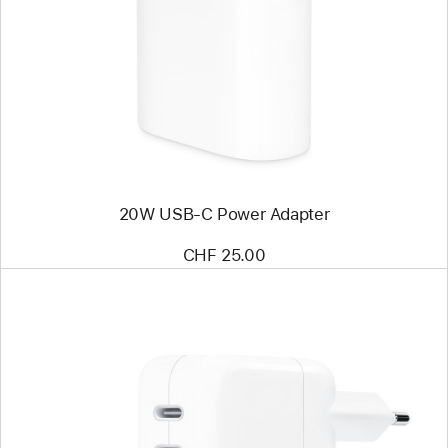
-
20W
USB‑C
Power
Adapter
20W USB‑C Power Adapter
CHF 25.00