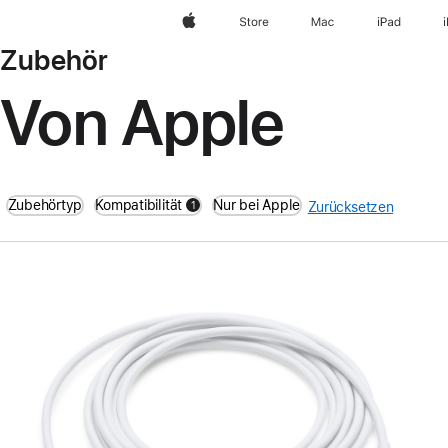
Apple
Store
Mac
iPad
Zubehör
Von Apple
Zubehörtyp
Kompatibilität
Nur bei Apple
1
Zurücksetzen
filters active
Zurück
Bild