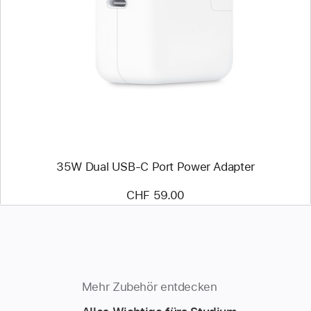
Zurück
Bild
-
35W
Dual
USB‑C
Port
Power Adapter
35W Dual USB‑C Port Power Adapter
CHF 59.00
Mehr Zubehör entdecken