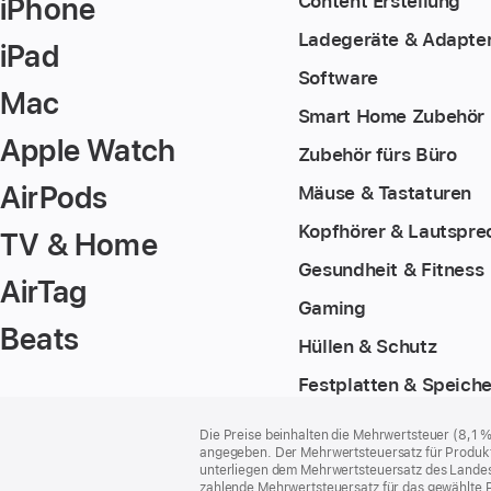
iPhone
Content Erstellung
Ladegeräte & Adapte
iPad
Software
Mac
Smart Home Zubehör
Apple Watch
Zubehör fürs Büro
AirPods
Mäuse & Tastaturen
Kopfhörer & Lautspre
TV & Home
Gesundheit & Fitness
AirTag
Gaming
Beats
Hüllen & Schutz
Festplatten & Speiche
Footer
Fußnoten
Die Preise beinhalten die Mehrwertsteuer (8,1 
angegeben. Der Mehrwertsteuersatz für Produkte
unterliegen dem Mehrwertsteuersatz des Landes od
zahlende Mehrwertsteuersatz für das gewählte P