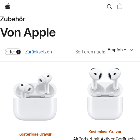
Apple
Zubehör
Von Apple
Sortieren nach
Filter
Zurücksetzen
Sortieren nach
:
1
filters active
Kostenlose Gravur
Kostenlose Gravur
AirPods 4 mit Aktiver Geräusch­