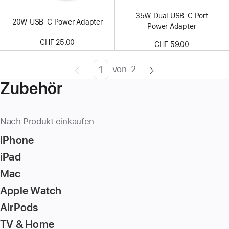
35W Dual USB‑C Port
20W USB‑C Power Adapter
Power Adapter
CHF 25.00
CHF 59.00
von
2
Seite
Enter
Zubehör
page
number,
press
Nach Produkt einkaufen
Return/Enter
iPhone
key
to
iPad
go
Mac
to
Apple Watch
the
page
AirPods
TV & Home