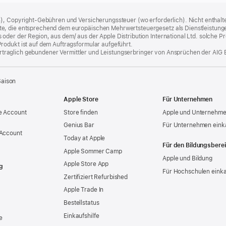
%), Copyright-Gebühren und Versicherungssteuer (wo erforderlich). Nicht enthalte
, die entsprechend dem europäischen Mehrwertsteuergesetz als Dienstleistungen k
er der Region, aus dem/ aus der Apple Distribution International Ltd. solche Prod
rodukt ist auf dem Auftragsformular aufgeführt.
 vertraglich gebundener Vermittler und Leistungserbringer von Ansprüchen der AIG 
Saison
Apple Store
Für Unternehmen
e Account
Store finden
Apple und Unternehm
Genius Bar
Für Unternehmen eink
 Account
Today at Apple
Für den Bildungsbere
Apple Sommer Camp
Apple und Bildung
Apple Store App
g
Für Hochschulen eink
Zertifiziert Refurbished
Apple Trade In
Bestellstatus
Einkaufshilfe
e