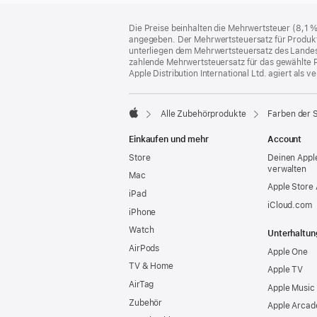
Footer
Fußnoten
Die Preise beinhalten die Mehrwertsteuer (8,1 
angegeben. Der Mehrwertsteuersatz für Produkte
unterliegen dem Mehrwertsteuersatz des Landes od
zahlende Mehrwertsteuersatz für das gewählte P
Apple Distribution International Ltd. agiert als
Alle Zubehörprodukte
Farben der 
Apple
Einkaufen und mehr
Account
Store
Deinen Appl
verwalten
Mac
Apple Store
iPad
iCloud.com
iPhone
Watch
Unterhaltun
AirPods
Apple One
TV & Home
Apple TV
AirTag
Apple Music
Zubehör
Apple Arcad