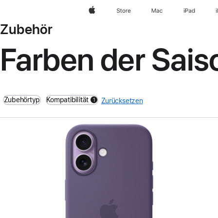
Apple
Store
Mac
iPad
Zubehör
Farben der Sais
Zubehörtyp
Kompatibilität
1
Zurücksetzen
filters active
Zurück
Bild