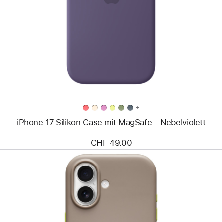
-
iPhone 17
Silikon Case
mit
MagSafe
-
Nebelviolett
+
iPhone 17 Silikon Case mit MagSafe - Nebelviolett
CHF 49.00