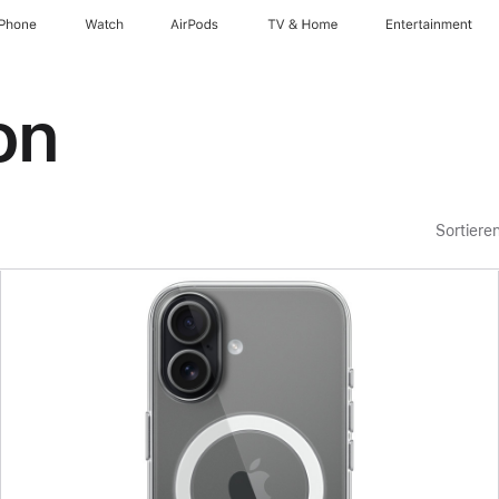
iPhone
Watch
AirPods
TV & Home
Entertainment
on
Sortiere
Zurück
Bild