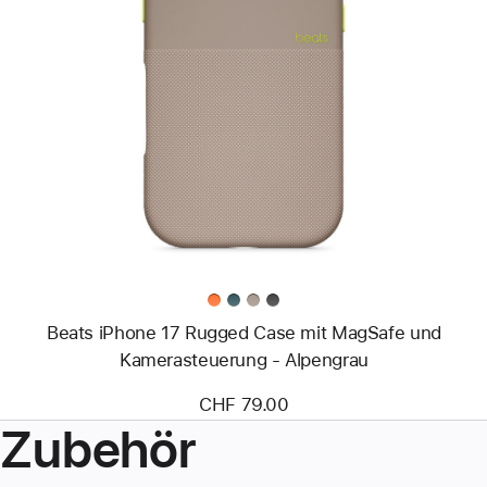
Zurück
Bild
-
Beats
iPhone 17
Rugged
Case
mit
MagSafe
und
Kamerasteuerung
-
Alpengrau
Beats iPhone 17 Rugged Case mit MagSafe und
Kamerasteuerung - Alpengrau
CHF 79.00
Zubehör