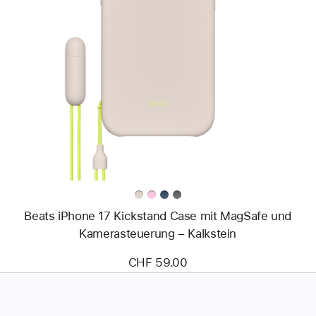
Zurück
Bild
-
Beats
iPhone 17
Kickstand
Case
mit
MagSafe
und
Kamerasteuerung –
Kalkstein
Beats iPhone 17 Kickstand Case mit MagSafe und
Kamerasteuerung – Kalkstein
CHF 59.00