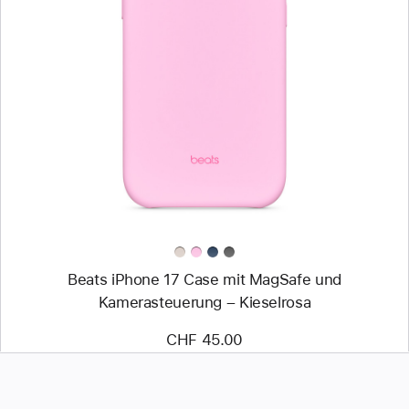
Zurück
Bild
-
Beats
iPhone 17
Case
mit
MagSafe
und
Kamerasteuerung –
Kieselrosa
Beats iPhone 17 Case mit MagSafe und
Kamerasteuerung – Kieselrosa
CHF 45.00