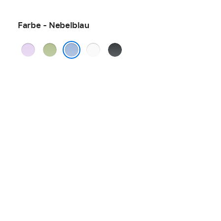
Farbe - Nebelblau
Lavendel
Salbei
Weiß
Schwarz
Nebelblau