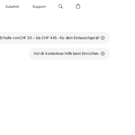
Zubehör
Support
Fußnote
Erhalte von
CHF 30.– bis CHF 445.–
für dein Eintauschgerät
◊
Hol dir kostenlose Hilfe beim Einrichten.