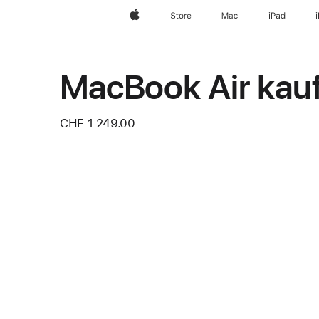
Apple
Store
Mac
iPad
MacBook Air kau
CHF 1 249.00