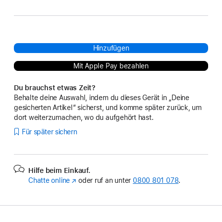
Hinzufügen
Mit Apple Pay bezahlen
Du brauchst etwas Zeit?
Behalte deine Auswahl, indem du dieses Gerät in „Deine
gesicherten Artikel“ sicherst, und komme später zurück, um
dort weiterzumachen, wo du aufgehört hast.
Für später sichern
Hilfe beim Einkauf.
Chatte online
(Öffnet
oder ruf an unter
0800 801 078
.
ein
neues
Fenster)