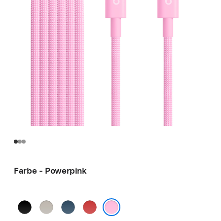
Farbe - Powerpink
Power-
Energie-
Turbo-
Blitz-
Schwarz
Grau
Blau
Rot
Powerpink