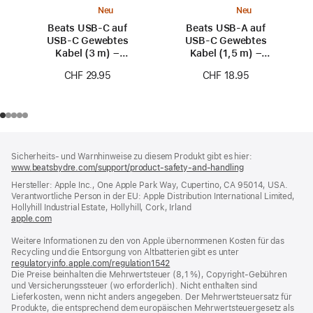
Neu
Neu
Beats USB‑C auf
Beats USB‑A auf
USB‑C Gewebtes
USB‑C Gewebtes
Kabel (3 m) –
Kabel (1,5 m) –
Powerpink
Powerpink
CHF 29.95
CHF 18.95
Footer
Fußnoten
Sicherheits- und Warnhinweise zu diesem Produkt gibt es hier:
www.beatsbydre.com/support/product-safety-and-handling
(öffnet
ein
Hersteller: Apple Inc., One Apple Park Way, Cupertino, CA 95014, USA.
neues
Verantwortliche Person in der EU: Apple Distribution International Limited,
Fenster)
Hollyhill Industrial Estate, Hollyhill, Cork, Irland
apple.com
(öffnet
ein
Weitere Informationen zu den von Apple übernommenen Kosten für das
neues
Recycling und die Entsorgung von Altbatterien gibt es unter
Fenster)
regulatoryinfo.apple.com/regulation1542
(öffnet
Die Preise beinhalten die Mehrwertsteuer (8,1 %), Copyright-Gebühren
ein
und Versicherungssteuer (wo erforderlich). Nicht enthalten sind
neues
Lieferkosten, wenn nicht anders angegeben. Der Mehrwertsteuersatz für
Fenster)
Produkte, die entsprechend dem europäischen Mehrwertsteuergesetz als