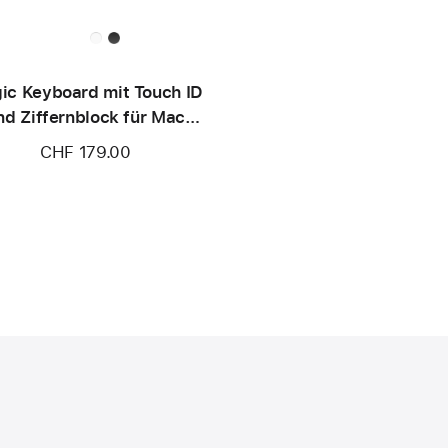
ic Keyboard mit Touch ID
nd Ziffern­block für Mac
Modelle mit Apple Chip
CHF 179.00
SB‑C) – Schweiz – Weiße
Tasten
)