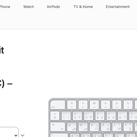
iPhone
Watch
AirPods
TV & Home
Entertainment
t
) –