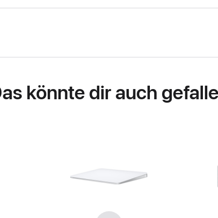
as könnte dir auch gefall
Zurück
Weiter