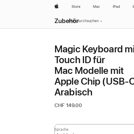
Apple
Store
Mac
iPad
Lokale
Zubehör
Navigation
Alles durchsuchen
–
Menü
öffnen
Magic Keyboard mi
Touch ID für
Mac Modelle mit
Apple Chip (USB-C
Arabisch
CHF 149.00
Sprache