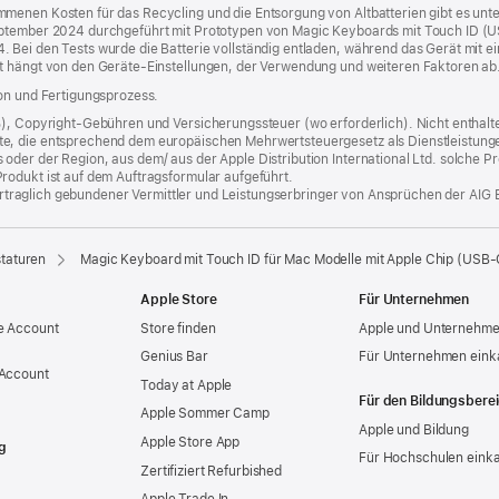
menen Kosten für das Recycling und die Entsorgung von Altbatterien gibt es unt
eptember 2024 durchgeführt mit Prototypen von Magic Keyboards mit Touch ID (
 Bei den Tests wurde die Batterie vollständig entladen, während das Gerät mit 
t hängt von den Geräte-Einstellungen, der Verwendung und weiteren Faktoren ab
ion und Fertigungsprozess.
%), Copyright-Gebühren und Versicherungssteuer (wo erforderlich). Nicht enthalte
, die entsprechend dem europäischen Mehrwertsteuergesetz als Dienstleistungen k
er der Region, aus dem/ aus der Apple Distribution International Ltd. solche Prod
rodukt ist auf dem Auftragsformular aufgeführt.
 vertraglich gebundener Vermittler und Leistungserbringer von Ansprüchen der AIG 
taturen
Magic Keyboard mit Touch ID für Mac Modelle mit Apple Chip (USB-
Apple Store
Für Unternehmen
e Account
Store finden
Apple und Unternehm
Genius Bar
Für Unternehmen eink
 Account
Today at Apple
Für den Bildungsbere
Apple Sommer Camp
Apple und Bildung
Apple Store App
g
Für Hochschulen eink
Zertifiziert Refurbished