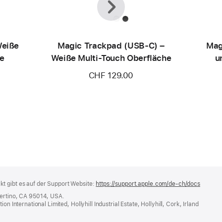
Weiße
Magic Trackpad (USB‑C) –
Mag
he
Weiße Multi-Touch Oberfläche
u
CHF 129.00
(U
t gibt es auf der Support Website:
https://support.apple.com/de-ch/docs
(öffnet
ein
pertino, CA 95014, USA.
neues
n International Limited, Hollyhill Industrial Estate, Hollyhill, Cork, Irland
Fenster