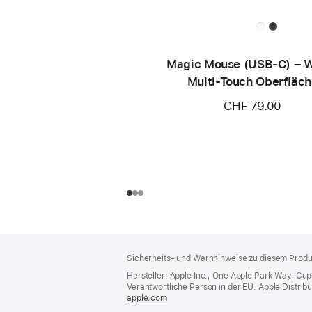
Magic Mouse (USB‑C) – 
Multi-Touch Oberfläc
CHF 79.00
Footer
Fußnoten
Sicherheits- und Warnhinweise zu diesem Produk
Hersteller: Apple Inc., One Apple Park Way, Cu
Verantwortliche Person in der EU: Apple Distributio
apple.com
(öffnet
ein