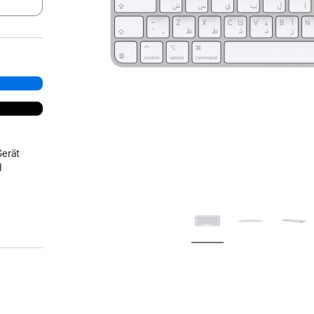
Gerät
d