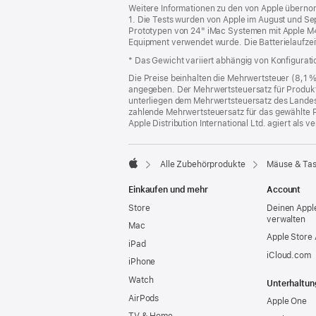
Weitere Informationen zu den von Apple übernom
neues
1. Die Tests wurden von Apple im August und S
Fenster)
Prototypen von 24" iMac Systemen mit Apple M4.
Equipment verwendet wurde. Die Batterielaufzei
* Das Gewicht variiert abhängig von Konfigurat
Die Preise beinhalten die Mehrwertsteuer (8,1 
angegeben. Der Mehrwertsteuersatz für Produkte
unterliegen dem Mehrwertsteuersatz des Landes od
zahlende Mehrwertsteuersatz für das gewählte P
Apple Distribution International Ltd. agiert als
Alle Zubehörprodukte
Mäuse & Tas
Apple
Einkaufen und mehr
Account
Store
Deinen Appl
verwalten
Mac
Apple Store
iPad
iCloud.com
iPhone
Watch
Unterhaltun
AirPods
Apple One