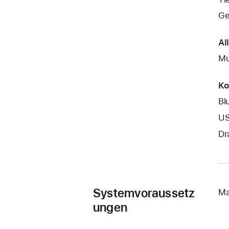
Ge
Al
Mu
Ko
Bl
US
Dr
Systemvoraussetz
Ma
ungen