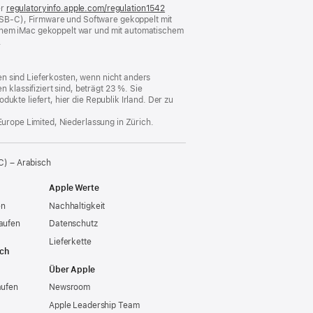
er
regulatoryinfo.apple.com/regulation1542
(öffnet
USB-C), Firmware und Software gekoppelt mit
ein
einem iMac gekoppelt war und mit automatischem
neues
.
Fenster)
n sind Lieferkosten, wenn nicht anders
lassifiziert sind, beträgt 23 %. Sie
ukte liefert, hier die Republik Irland. Der zu
Europe Limited, Niederlassung in Zürich.
C) – Arabisch
Apple Werte
en
Nachhaltigkeit
aufen
Datenschutz
Lieferkette
ich
Über Apple
aufen
Newsroom
Apple Leadership Team