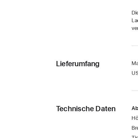
Di
La
ve
Lieferumfang
Ma
US
Technische Daten
Ab
Hö
Br
Ti