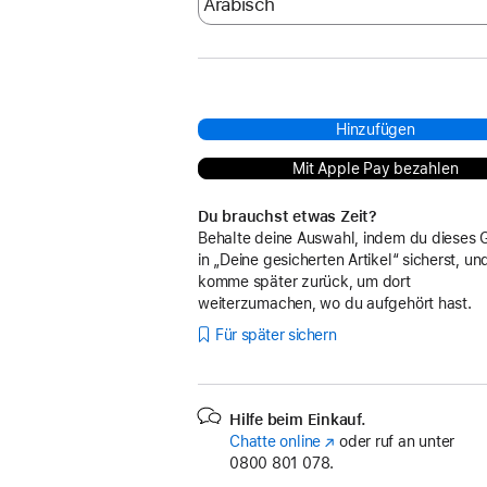
Hinzufügen
Mit Apple Pay bezahlen
Du brauchst etwas Zeit?
Behalte deine Auswahl, indem du dieses 
in „Deine gesicherten Artikel“ sicherst, un
komme später zurück, um dort
weiterzumachen, wo du aufgehört hast.
Für später sichern
Hilfe beim Einkauf.
Chatte online
(Öffnet
oder ruf an unter
0800 801 078.
ein
neues