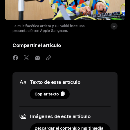
La multifacética artista y DJ Vakki hace una
presentación en Apple Gangnam.
Compartir el artículo
Media
Texto de este artículo
31
Copiar texto
marzo
2023
Imágenes de este artículo
FOTOS
Descargar el contenido multimedia
Apple