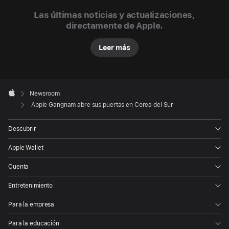
Newsroom
línea
Las últimas noticias y actualizaciones,
de
directamente de Apple.
productos
y
Leer más
servicios
de
Apple
Apple
Footer

Newsroom
y
Apple
Apple Gangnam abre sus puertas en Corea del Sur
a
recibir
Descubrir
soporte
de
Apple Wallet
primer
Cuenta
nivel
por
Entretenimiento
parte
Para la empresa
del
talentoso
Para la educación