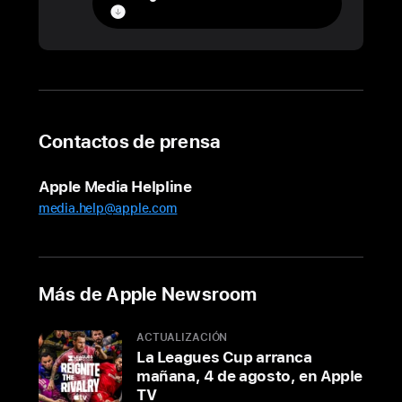
Gangnam
abre
sus
puertas
en
Corea
Contactos de prensa
del
Sur
Apple Media Helpline
media.help@apple.com
Apple
Gangnam
abrió
hoy
Más de Apple Newsroom
sus
puertas
ACTUALIZACIÓN
en
La Leagues Cup arranca
el
mañana, 4 de agosto, en Apple
corazón
TV