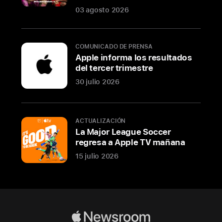
del
03 agosto 2026
concurrido
y
famoso
COMUNICADO DE PRENSA
distrito
Apple informa los resultados
del tercer trimestre
de
Gangnam.
30 julio 2026
Esta
nueva
tienda
ACTUALIZACIÓN
invita
La Major League Soccer
regresa a Apple TV mañana
a
los
15 julio 2026
clientes
a
descubrir
la
Apple
increíble