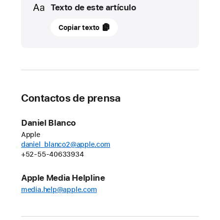
Texto de este artículo
12
Copiar texto
marzo
2026
ACTUALIZACIÓN
Apple
Contactos de prensa
celebra
50
Daniel Blanco
años
Apple
de
daniel_blanco2@apple.com
pensar
+52-55-40633934
diferente
Apple Media Helpline
Apple
media.help@apple.com
anunció
hoy
que