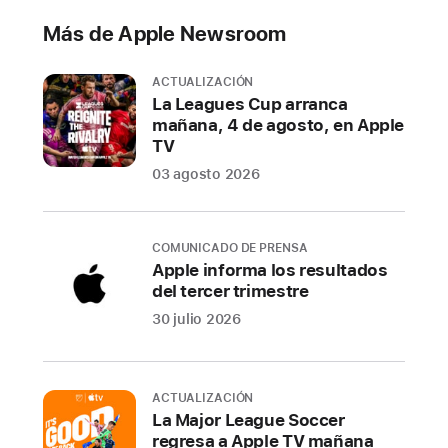
celebrará
Más de Apple Newsroom
su
50.°
ACTUALIZACIÓN
aniversario,
La Leagues Cup arranca
conmemorando
mañana, 4 de agosto, en Apple
cinco
TV
décadas
03 agosto 2026
de
pensar
diferente
COMUNICADO DE PRENSA
y
Apple informa los resultados
del tercer trimestre
de
innovaciones
30 julio 2026
que
han
ayudado
ACTUALIZACIÓN
a
La Major League Soccer
regresa a Apple TV mañana
definir