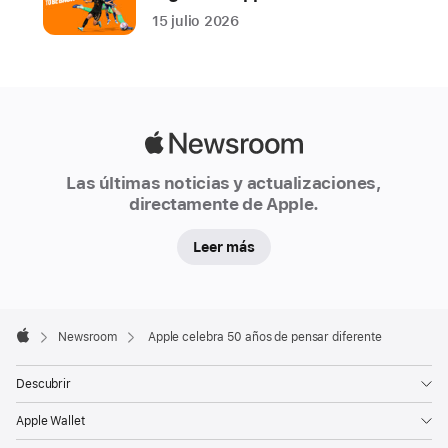
la
15 julio 2026
manera
en
que
las
Apple
personas
Newsroom
se
Las últimas noticias y actualizaciones,
conectan,
directamente de Apple.
crean,
aprenden
Leer más
y
experimentan
el
Apple
Footer

Newsroom
Apple celebra 50 años de pensar diferente
mundo.
Apple
Desde
Descubrir
su
Apple Wallet
fundación