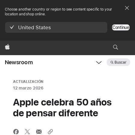
Choose another country or region to see content specific to your
location and shop online.
United States
Continue
Apple
Newsroom
Buscar
Open
Newsroom
navigation
ACTUALIZACIÓN
12 marzo 2026
Apple celebra 50 años
de pensar diferente