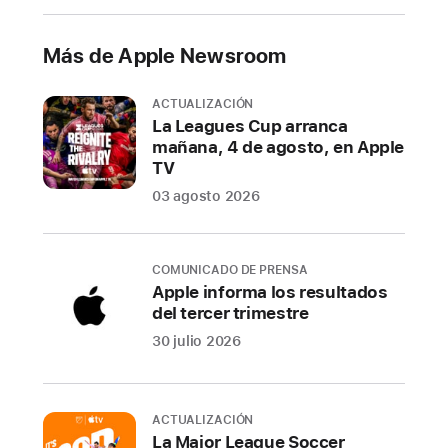
la
UE
Más de Apple Newsroom
Siri AI
estará
ACTUALIZACIÓN
La Leagues Cup arranca
disponible
mañana, 4 de agosto, en Apple
para
TV
los
03 agosto 2026
usuarios
de
la
COMUNICADO DE PRENSA
UE
Apple informa los resultados
en
del tercer trimestre
macOS 27
30 julio 2026
y
visionOS 27
Apple
ACTUALIZACIÓN
La Major League Soccer
presentó