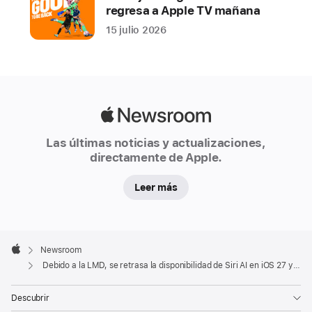
regresa a Apple TV mañana
hoy
15 julio 2026
Siri
AI,
una
versión
totalmente
Apple
nueva
Newsroom
de
Las últimas noticias y actualizaciones,
directamente de Apple.
S
i
r
Leer más
i
,
Apple
potenciado
Footer

Newsroom
por
Apple
Debido a la LMD, se retrasa la disponibilidad de Siri AI en iOS 27 y iPadOS 27 para la UE
Apple
Intelligence.
Descubrir
Lamentablemente,