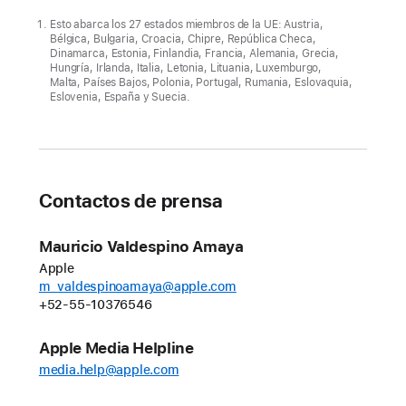
ACTUALIZACIÓN
Esto abarca los 27 estados miembros de la UE: Austria,
Bélgica, Bulgaria, Croacia, Chipre, República Checa,
Dinamarca, Estonia, Finlandia, Francia, Alemania, Grecia,
Debido
Hungría, Irlanda, Italia, Letonia, Lituania, Luxemburgo,
a
Malta, Países Bajos, Polonia, Portugal, Rumania, Eslovaquia,
Eslovenia, España y Suecia.
la
LMD,
se
retrasa
la
Contactos de prensa
disponibilidad
de
Mauricio Valdespino Amaya
Siri
Apple
AI
m_valdespinoamaya@apple.com
+52-55-10376546
en
iOS 27
Apple Media Helpline
y
media.help@apple.com
iPadOS 27
para