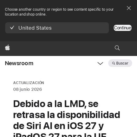
Choose another country or region to see content specific to your
location and shop online.
United States
Continue
Apple
Newsroom
Buscar
Open
Newsroom
navigation
ACTUALIZACIÓN
08 junio 2026
Debido a la LMD, se
retrasa la disponibilidad
de Siri AI en iOS 27 y
iPadOS 27 para la UE