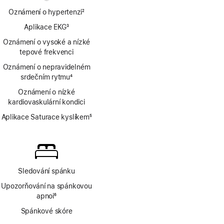
Oznámení o hypertenzi
2
Poznámka
Aplikace EKG
3
Poznámka
Oznámení o vysoké a nízké
tepové frekvenci
Oznámení o nepravidelném
srdečním rytmu
4
Poznámka
Oznámení o nízké
kardiovaskulární kondici
Aplikace Saturace kyslíkem
5
Poznámka
Sledování spánku
Upozorňování na spánkovou
apnoi
6
Poznámka
Spánkové skóre