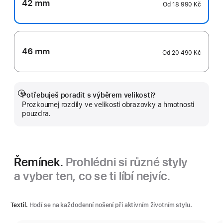
42 mm
Od
18 990 Kč
46 mm
Od
20 490 Kč
Potřebuješ poradit s výběrem velikosti?
Zobrazit
Prozkoumej rozdíly ve velikosti obrazovky a hmotnosti
více
pouzdra.
Řemínek.
Prohlédni si různé styly
a vyber ten, co se ti líbí nejvíc.
Textil.
Hodí se na každodenní nošení při aktivním životním stylu.