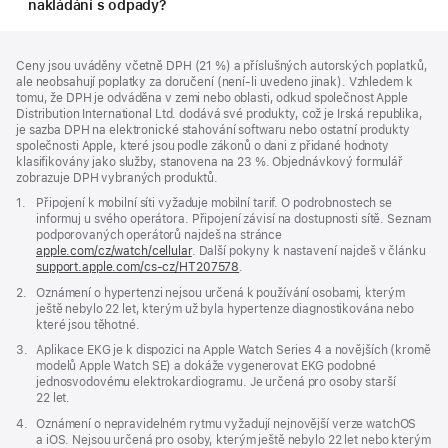
nakládání s odpady?
Zápatí
poznámky
Ceny jsou uváděny včetně DPH (21 %) a příslušných autorských poplatků,
ale neobsahují poplatky za doručení (není-li uvedeno jinak). Vzhledem k
tomu, že DPH je odváděna v zemi nebo oblasti, odkud společnost Apple
Distribution International Ltd. dodává své produkty, což je Irská republika,
je sazba DPH na elektronické stahování softwaru nebo ostatní produkty
společnosti Apple, které jsou podle zákonů o dani z přidané hodnoty
klasifikovány jako služby, stanovena na 23 %. Objednávkový formulář
zobrazuje DPH vybraných produktů.
Poznámka
1.
Připojení k mobilní síti vyžaduje mobilní tarif. O podrobnostech se
informuj u svého operátora. Připojení závisí na dostupnosti sítě. Seznam
podporovaných operátorů najdeš na stránce
apple.com/cz/watch/cellular
. Další pokyny k nastavení najdeš v článku
support.apple.com/cs-cz/HT207578
(Otevře
.
se
Poznámka
2.
Oznámení o hypertenzi nejsou určená k používání osobami, kterým
v novém
ještě nebylo 22 let, kterým už byla hypertenze diagnostikována nebo
okně)
které jsou těhotné.
Poznámka
3.
Aplikace EKG je k dispozici na Apple Watch Series 4 a novějších (kromě
modelů Apple Watch SE) a dokáže vygenerovat EKG podobné
jednosvodovému elektrokardiogramu. Je určená pro osoby starší
22 let.
Poznámka
4.
Oznámení o nepravidelném rytmu vyžadují nejnovější verze watchOS
a iOS. Nejsou určená pro osoby, kterým ještě nebylo 22 let nebo kterým