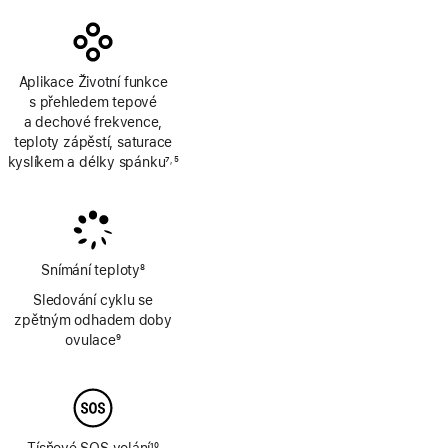
Aplikace Životní funkce
s přehledem tepové
a dechové frekvence,
teploty zápěstí, saturace
kyslíkem a délky spánku
7
5
,
Poznámka
Poznámka
Snímání teploty
8
Poznámka
Sledování cyklu se
zpětným odhadem doby
ovulace
9
Poznámka