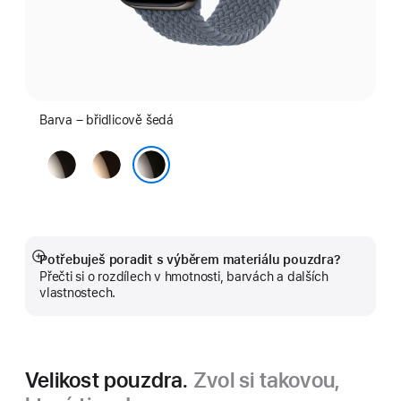
Barva – břidlicově šedá
přírodní
zlatá
břidlicově šedá
Potřebuješ poradit s výběrem materiálu pouzdra?
Zobrazit
Přečti si o rozdílech v hmotnosti, barvách a dalších
více
vlastnostech.
Velikost pouzdra.
Zvol si takovou,