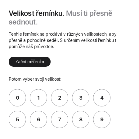
Velikost řemínku.
Musí ti přesně
sednout.
Tenhle řemínek se prodává v různých velikostech, aby
přesně a pohodlně seděl. S určením velikosti řemínku ti
pomůže náš průvodce.
Začni měřením
Potom vyber svoji velikost:
0
1
2
3
4
5
6
7
8
9