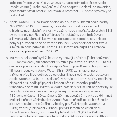
kabelem (model A2515) a 20W USB‑C napájecím adaptérem Apple
(model A2305). Doba nabíjení závisí na adaptéru, oblasti, nastaveních,
počátečním stavu baterie, používání a prostředí. Skutečné výsledky se
budou lišit.
Poznámka
17.
Apple Watch SE 3 jsou voděodolné do hloubky 50 metrů podle normy
ISO 22810:2010. To znamená, že se dají používat při aktivitách
u hladiny, například při plavání v bazénu nebo v moři. Apple Watch SE 3
by se neměly používat při přístrojovém potápění, vodním lyžování
a jiných aktivitách, při kterých se dostanou do kontaktu s rychle se
pohybující vodou nebo do větších hloubek. Voděodolnost není trvalá
a může se postupem času snížit. Další informace najdeš na stránce
support.apple.com/cs-cz/109522
.
Poznámka
18.
Tvrzení o celodenní výdrži baterie vycházejí z následujícího používání:
300 kontrol času, 90 oznámení, 15 minut používání aplikací a 60 minut
cvičení s přehráváním hudby z Apple Watch přes Bluetooth v průběhu
18 hodin; používání Apple Watch SE 3 (GPS) zahrnuje připojení
k iPhonu přes Bluetooth po celou dobu 18hodinového testu; používání
Apple Watch SE 3 (GPS + Cellular) zahrnuje celkem 4 hodiny mobilního
připojení a 14 hodin připojení k iPhonu přes Bluetooth v průběhu
18hodinového testu. Tvrzení o výdrži baterie v režimu nízké spotřeby se
zapnutým sledováním spánku vycházejí z následujícího používání:
430 kontrol času, 130 oznámení, 20 minut používání aplikací, 60 minut
cvičení s přehráváním hudby z Apple Watch přes Bluetooth a 6 hodin
sledování spánku v průběhu 32 hodin; používání Apple Watch SE 3
(GPS) zahrnuje připojení k iPhonu přes Bluetooth po celou dobu
32hodinového testu; používání Apple Watch SE 3 (GPS + Cellular)
zahrnuje mobilní připojení podle potřeby a 24 hodin připojení k iPhonu