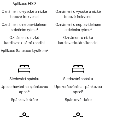
Poznámka
oznámení
Aplikace EKG
3
-
Bez
o hypertenzi
Poznámka
aplikace
Oznámení o vysoké a nízké
Oznámení o vysoké a nízké
EKG
tepové frekvenci
tepové frekvenci
Oznámení o nepravidelném
Oznámení o nepravidelném
srdečním rytmu
4
srdečním rytmu
4
Poznámka
Poznámka
Oznámení o nízké
Oznámení o nízké
kardiovaskulární kondici
kardiovaskulární kondici
Aplikace Saturace kyslíkem
5
-
Bez
Poznámka
aplikace
Saturace
kyslíkem
Sledování spánku
Sledování spánku
Upozorňování na spánkovou
Upozorňování na spánkovou
apnoi
6
apnoi
6
Poznámka
Poznámka
Spánkové skóre
Spánkové skóre