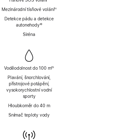
Tísňové SOS volání
10
Poznámka
Mezinárodní tísňové volání
11
Poznámka
Detekce pádu a detekce
autonehody
10
Poznámka
Siréna
Voděodolnost do 100 m
21
Poznámka
Plavání, šnorchlování,
přístrojové potápění,
vysokorychlostní vodní
sporty
Hloubkoměr do 40 m
Snímač teploty vody