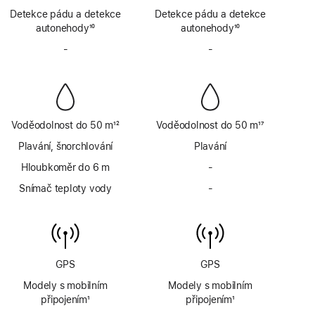
Poznámka
Poznámka
Detekce pádu a detekce
Detekce pádu a detekce
autonehody
10
autonehody
10
Poznámka
Poznámka
-
Bez
-
Bez
sirény
sirény
Voděodolnost do 50 m
12
Voděodolnost do 50 m
17
Poznámka
Poznámka
Plavání, šnorchlování
Plavání
Hloubkoměr do 6 m
-
Bez
hloubkoměru
Snímač teploty vody
-
Bez
do
snímače
6 m
teploty
vody
GPS
GPS
Modely s mobilním
Modely s mobilním
připojením
1
připojením
1
Poznámka
Poznámka