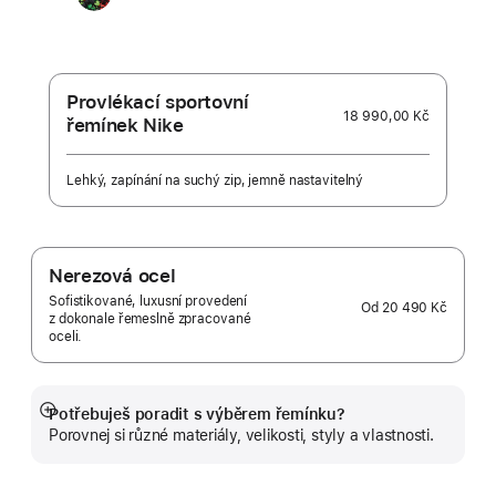
Unity –
Unity
Connection
Provlékací sportovní
18 990,00 Kč
řemínek Nike
Lehký, zapínání na suchý zip, jemně nastavitelný
Nerezová ocel
Sofistikované, luxusní provedení
Od
20 490 Kč
z dokonale řemeslně zpracované
oceli.
Potřebuješ poradit s výběrem řemínku?
Zobrazit
Porovnej si různé materiály, velikosti, styly a vlastnosti.
více