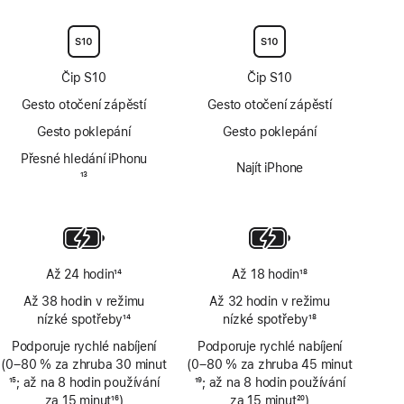
Čip S10
Čip S10
Gesto otočení zápěstí
Gesto otočení zápěstí
Gesto poklepání
Gesto poklepání
Přesné hledání iPhonu
Najít iPhone
Poznámka
13
Až 24 hodin
14
Až 18 hodin
18
Poznámka
Poznámka
Až 38 hodin v režimu
Až 32 hodin v režimu
nízké spotřeby
14
nízké spotřeby
18
Poznámka
Poznámka
Podporuje rychlé nabíjení
Podporuje rychlé nabíjení
(0–80 % za zhruba 30 minut
(0–80 % za zhruba 45 minut
Poznámka
15
; až na 8 hodin používání
Poznámka
19
; až na 8 hodin používání
za 15 minut
16
)
za 15 minut
20
)