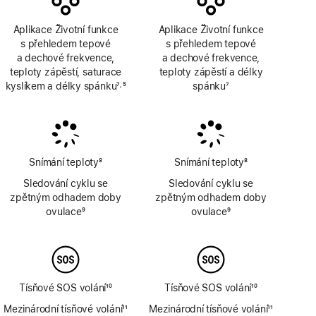
Aplikace Životní funkce
Aplikace Životní funkce
s přehledem tepové
s přehledem tepové
a dechové frekvence,
a dechové frekvence,
teploty zápěstí, saturace
teploty zápěstí a délky
kyslíkem a délky spánku
7
5
spánku
7
,
Poznámka
Poznámka
Poznámka
Snímání teploty
8
Snímání teploty
8
Poznámka
Poznámka
Sledování cyklu se
Sledování cyklu se
zpětným odhadem doby
zpětným odhadem doby
ovulace
9
ovulace
9
Poznámka
Poznámka
Tísňové SOS volání
10
Tísňové SOS volání
10
Poznámka
Poznámka
Mezinárodní tísňové volání
11
Mezinárodní tísňové volání
11