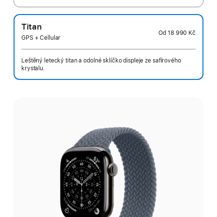
Titan
Od
18 990 Kč
GPS + Cellular
Leštěný letecký titan a odolné sklíčko displeje ze safírového
krystalu.
Vyber
barvu: