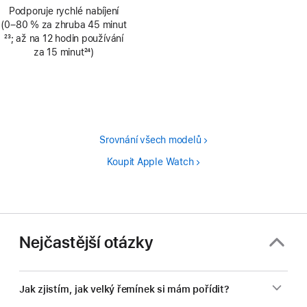
Poznámka
Podporuje rychlé nabíjení
(0–80 % za zhruba 45 minut
Poznámka
23
; až na 12 hodin používání
za 15 minut
24
)
Poznámka
Srovnání všech modelů
Koupit Apple Watch
Nejčastější otázky
Jak zjistím, jak velký řemínek si mám pořídit?