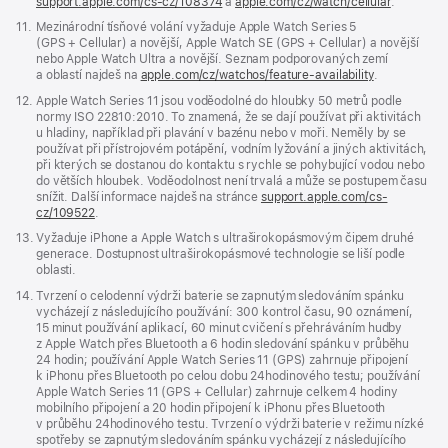
support.apple.com/cs-cz/108374
(Otevře
a
apple.com/cz/watch/cellular
.
se
Poznámka
11.
Mezinárodní tísňové volání vyžaduje Apple Watch Series 5
v novém
(GPS + Cellular) a novější, Apple Watch SE (GPS + Cellular) a novější
okně)
nebo Apple Watch Ultra a novější. Seznam podporovaných zemí
a oblastí najdeš na
apple.com/cz/watchos/feature-availability
.
Poznámka
12.
Apple Watch Series 11 jsou voděodolné do hloubky 50 metrů podle
normy ISO 22810:2010. To znamená, že se dají používat při aktivitách
u hladiny, například při plavání v bazénu nebo v moři. Neměly by se
používat při přístrojovém potápění, vodním lyžování a jiných aktivitách,
při kterých se dostanou do kontaktu s rychle se pohybující vodou nebo
do větších hloubek. Voděodolnost není trvalá a může se postupem času
snížit. Další informace najdeš na stránce
support.apple.com/cs-
cz/109522
.
Poznámka
13.
Vyžaduje iPhone a Apple Watch s ultraširokopásmovým čipem druhé
generace. Dostupnost ultraširokopásmové technologie se liší podle
oblasti.
Poznámka
14.
Tvrzení o celodenní výdrži baterie se zapnutým sledováním spánku
vycházejí z následujícího používání: 300 kontrol času, 90 oznámení,
15 minut používání aplikací, 60 minut cvičení s přehráváním hudby
z Apple Watch přes Bluetooth a 6 hodin sledování spánku v průběhu
24 hodin; používání Apple Watch Series 11 (GPS) zahrnuje připojení
k iPhonu přes Bluetooth po celou dobu 24hodinového testu; používání
Apple Watch Series 11 (GPS + Cellular) zahrnuje celkem 4 hodiny
mobilního připojení a 20 hodin připojení k iPhonu přes Bluetooth
v průběhu 24hodinového testu. Tvrzení o výdrži baterie v režimu nízké
spotřeby se zapnutým sledováním spánku vycházejí z následujícího