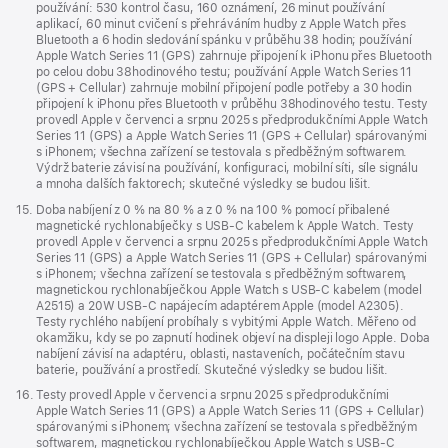
používání: 530 kontrol času, 160 oznámení, 26 minut používání
aplikací, 60 minut cvičení s přehráváním hudby z Apple Watch přes
Bluetooth a 6 hodin sledování spánku v průběhu 38 hodin; používání
Apple Watch Series 11 (GPS) zahrnuje připojení k iPhonu přes Bluetooth
po celou dobu 38hodinového testu; používání Apple Watch Series 11
(GPS + Cellular) zahrnuje mobilní připojení podle potřeby a 30 hodin
připojení k iPhonu přes Bluetooth v průběhu 38hodinového testu. Testy
provedl Apple v červenci a srpnu 2025 s předprodukčními Apple Watch
Series 11 (GPS) a Apple Watch Series 11 (GPS + Cellular) spárovanými
s iPhonem; všechna zařízení se testovala s předběžným softwarem.
Výdrž baterie závisí na používání, konfiguraci, mobilní síti, síle signálu
a mnoha dalších faktorech; skutečné výsledky se budou lišit.
Poznámka
15.
Doba nabíjení z 0 % na 80 % a z 0 % na 100 % pomocí přibalené
magnetické rychlonabíječky s USB‑C kabelem k Apple Watch. Testy
provedl Apple v červenci a srpnu 2025 s předprodukčními Apple Watch
Series 11 (GPS) a Apple Watch Series 11 (GPS + Cellular) spárovanými
s iPhonem; všechna zařízení se testovala s předběžným softwarem,
magnetickou rychlonabíječkou Apple Watch s USB‑C kabelem (model
A2515) a 20W USB‑C napájecím adaptérem Apple (model A2305).
Testy rychlého nabíjení probíhaly s vybitými Apple Watch. Měřeno od
okamžiku, kdy se po zapnutí hodinek objeví na displeji logo Apple. Doba
nabíjení závisí na adaptéru, oblasti, nastaveních, počátečním stavu
baterie, používání a prostředí. Skutečné výsledky se budou lišit.
Poznámka
16.
Testy provedl Apple v červenci a srpnu 2025 s předprodukčními
Apple Watch Series 11 (GPS) a Apple Watch Series 11 (GPS + Cellular)
spárovanými s iPhonem; všechna zařízení se testovala s předběžným
softwarem, magnetickou rychlonabíječkou Apple Watch s USB‑C