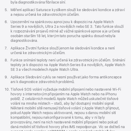
byla diagnostikována fibrilace síní.
Poznámka
5.
Měření aplikací Saturace kyslíkem slouží ke sledování kondice a zdraví
a nejsou určená ke zdravotnickým účelům.
Poznámka
6.
Upozornění na spánkovou apnoi jsou k dispozici na Apple Watch
Series 9 a novějších, Ultra 2 a novějších nebo SE 3. Tato funkce slouží
k rozpoznávání projevů mírné až vážné spánkové apnoe a je určená
osobám starším 18 let, kterým tato porucha spánku dosud nebyla
diagnostikována.
Poznámka
7.
Aplikace Životní funkce slouží jenom ke sledování kondice a není
určená ke zdravotnickým účelům.
Poznámka
8.
Funkce snímání teploty není určená ke zdravotnickým účelům. Snímání
teploty je k dispozici na Apple Watch Series 8 a novějších, Apple Watch
SE 3 a všech modelech Apple Watch Ultra.
Poznámka
9.
Aplikace Sledování cyklu se nesmí používat jako forma antikoncepce
ani k diagnostice zdravotních problémů.
Poznámka
10.
Tísňové SOS volání vyžaduje mobilní připojení nebo nastavené Wi‑Fi
hovory s internetovým připojením na Apple Watch nebo na iPhonu
poblíž. Z celulárních modelů Apple Watch můžeš uskutečnit tísňové
volání na mnoha místech – stačí, aby byl dostupný mobilní signál.
Některé mobilní sítě nemusejí tísňové volání z Apple Watch přijmout,
pokud Apple Watch nejsou aktivované, nejsou s danou mobilní sítí
kompatibilní, nejsou nakonfigurované k tomu, aby v ní byly
provozovány, není na nich nastavené mobilní připojení nebo pokud
daná mobilní síť tísňové hovory přes IMS nepodporuje. Víc se dočteš na