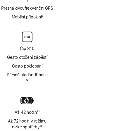
Přesná dvoufrekvenční GPS
Mobilní připojení
1
Poznámka
Čip S10
Gesto otočení zápěstí
Gesto poklepání
Přesné hledání iPhonu
Poznámka
13
Až 42 hodin
22
Poznámka
Až 72 hodin v režimu
nízké spotřeby
22