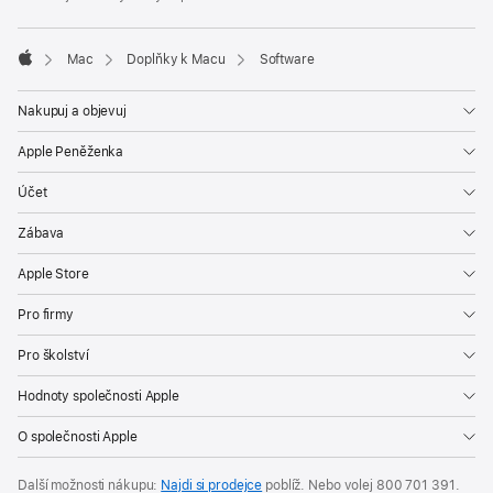
Mac
Doplňky k Macu
Software
Apple
Nakupuj a objevuj
Apple Peněženka
Účet
Zábava
Apple Store
Pro firmy
Pro školství
Hodnoty společnosti Apple
O společnosti Apple
Další možnosti nákupu:
Najdi si prodejce
poblíž. Nebo volej
800 701 391
.