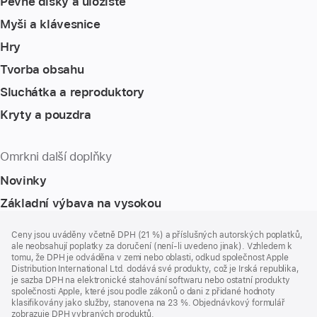
Pevné disky a úložiště
Myši a klávesnice
Hry
Tvorba obsahu
Sluchátka a reproduktory
Kryty a pouzdra
Omrkni další doplňky
Novinky
Základní výbava na vysokou
Zápatí
poznámky
Ceny jsou uváděny včetně DPH (21 %) a příslušných autorských poplatků,
ale neobsahují poplatky za doručení (není-li uvedeno jinak). Vzhledem k
tomu, že DPH je odváděna v zemi nebo oblasti, odkud společnost Apple
Distribution International Ltd. dodává své produkty, což je Irská republika,
je sazba DPH na elektronické stahování softwaru nebo ostatní produkty
společnosti Apple, které jsou podle zákonů o dani z přidané hodnoty
klasifikovány jako služby, stanovena na 23 %. Objednávkový formulář
zobrazuje DPH vybraných produktů.