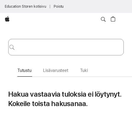
Education Storen kotisivu
Poistu
Apple
Tutustu
Lähetä
Tutustu
Lisävarusteet
Tuki
Hakua vastaavia tuloksia ei löytynyt.
Kokeile toista hakusanaa.