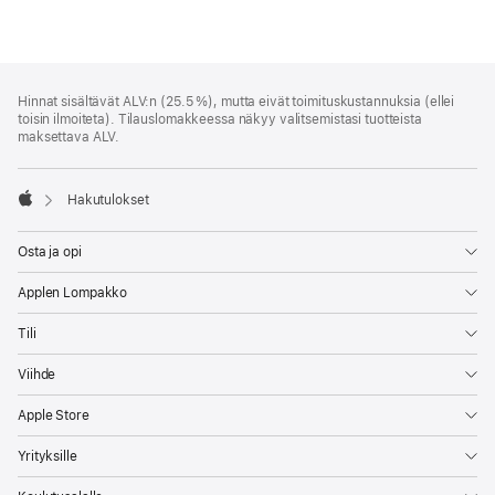
Alaviite
alaviitteet
Hinnat sisältävät ALV:n (25.5 %), mutta eivät toimitus­kustannuksia (ellei
toisin ilmoiteta). Tilauslomakkeessa näkyy valitsemistasi tuotteista
maksettava ALV.
Hakutulokset
Apple
Osta ja opi
Applen Lompakko
Tili
Viihde
Apple Store
Yrityksille