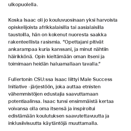
ulkopuolella.
Koska Isaac oli jo kouluvuosinaan yksi harvoista
opiskelijoista afrikkalaisilla tai aasialaisilla
taustoilla, hän on kokenut nuoresta saakka
rakenteellista rasismia. ”Opettajani pitivät
ankarampaa kuria kanssani, ja minut nähtiin
häirikkönä. Opin kieltämään oman itseni ja
toimimaan heidän haluamallaan tavalla.”
Fullertonin CSU:ssa Isaac liittyi Male Success
Initiative ‑järjestöön, joka auttaa etnisten
vähemmistöjen edustajia saavuttamaan
potentiaalinsa. Isaac tunsi ensimmäistä kertaa
voivansa olla oma itsensä ja inspiroitui
edistämään koulutuksen saavutettavuutta ja
inklusiivisuutta käytäntöjä muuttamalla.