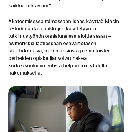
kaikkia tehtäviäni.”
Akateemisessa toimessaan Isaac käyttää Macin
RStudiota datajoukkojen käsittelyyn ja
tutkimustyöhön onnistuneissa aloitteissaan –
esimerkiksi laatiessaan osavaltiotason
lakiehdotuksia, joiden ansiosta pienituloisten
perheiden opiskelijat voivat hakea
korkeakouluihin entistä helpommin yhdellä
hakemuksella.