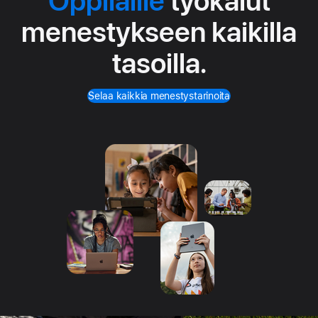
Oppilaille
työkalut
menestykseen kaikilla
tasoilla.
Selaa kaikkia menestystarinoita