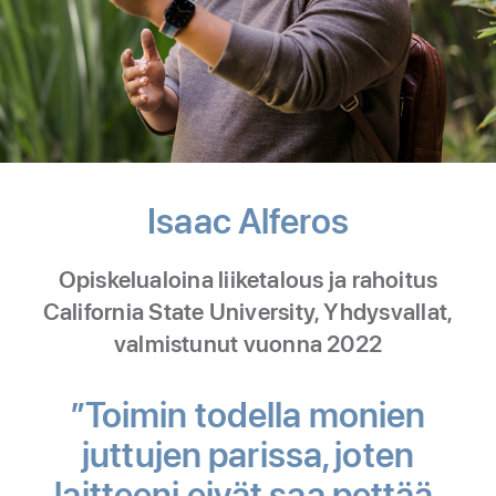
Isaac Alferos
-
Kauppati
Opiskelualoina liiketalous ja rahoitus
California State University, Yhdysvallat,
valmistunut vuonna 2022
”Toimin todella monien
juttujen parissa, joten
laitteeni eivät saa pettää.