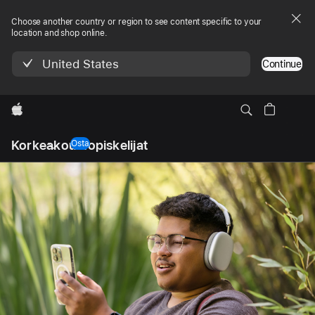
Choose another country or region to see content specific to your
location and shop online.
United States
Continue
Apple
Avaa
Korkeakouluopiskelijat
navigointivalikko
Osta