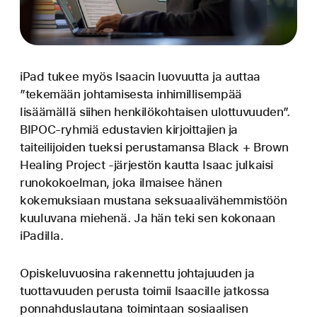
iPad tukee myös Isaacin luovuutta ja auttaa
”tekemään johtamisesta inhimillisempää
lisäämällä siihen henkilökohtaisen ulottuvuuden”.
BIPOC-ryhmiä edustavien kirjoittajien ja
taiteilijoiden tueksi perustamansa Black + Brown
Healing Project ‑järjestön kautta Isaac julkaisi
runokokoelman, joka ilmaisee hänen
kokemuksiaan mustana seksuaali­vähemmistöön
kuuluvana miehenä. Ja hän teki sen kokonaan
iPadilla.
Opiskeluvuosina rakennettu johtajuuden ja
tuottavuuden perusta toimii Isaacille jatkossa
ponnahduslautana toimintaan sosiaalisen