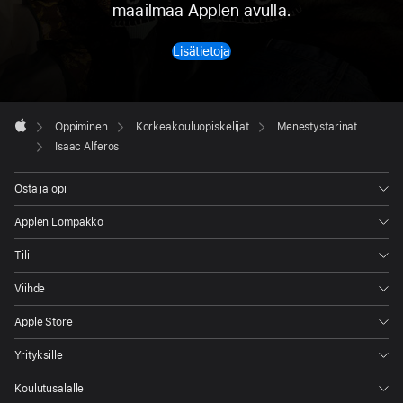
maailmaa Applen avulla.
Lisätietoja
Apple
Footer

Oppiminen
Korkeakouluopiskelijat
Menestystarinat
Apple
Isaac Alferos
Osta ja opi
Applen Lompakko
Tili
Viihde
Apple Store
Yrityksille
Koulutusalalle