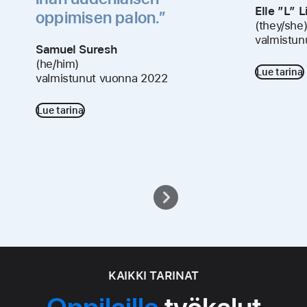
Elle ”L” 
oppimisen palon.”
(they/she
valmistun
Samuel Suresh
(he/him)
Lue tarina
valmistunut vuonna 2022
Lue tarina
KAIKKI TARINAT