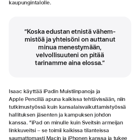
kaupungintalolle.
”Koska edustan etnistä vähem­
mistöä ja yhteisöni on auttanut
minua menestymään,
velvollisuuteni on pitää
tarinamme aina elossa.”
Isaac käyttää iPadin Muistiin­panoja ja
Apple Penciliä apuna kaikissa tehtävissään, niin
tutkimustyössä kuin kansalais­vaikuttamistyössä
hallituksen jäsenten ja kampuksen johdon
kanssa. ”iPad on minulle kuin Sveitsin armeijan
linkkuveitsi – se toimii kaikissa tilanteissa
saumattomasti Macin ja iPhonen kanssa ja tukee