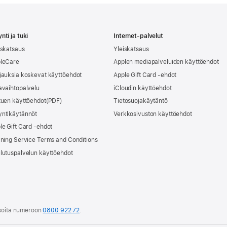
nti ja tuki
Internet-palvelut
iskatsaus
Yleiskatsaus
leCare
Applen mediapalveluiden käyttöehdot
jauksia koskevat käyttöehdot
Apple Gift Card -ehdot
avaihtopalvelu
iCloudin käyttöehdot
tuen käyttöehdot
Tietosuojakäytäntö
ntikäytännöt
Verkkosivuston käyttöehdot
le Gift Card -ehdot
ining Service Terms and Conditions
lutuspalvelun käyttöehdot
 soita numeroon
0800 922 72
.