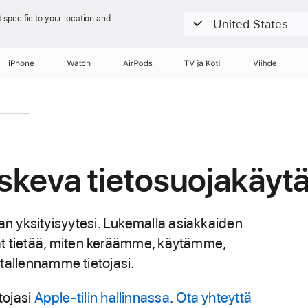
 specific to your location and
United States
iPhone
Watch
AirPods
TV ja Koti
Viihde
skeva tietosuojakäyt
n yksityisyytesi. Lukemalla asiakkaiden
t tietää, miten keräämme, käytämme,
 tallennamme tietojasi.
etojasi
Apple-tilin hallinnassa
.
Ota yhteyttä