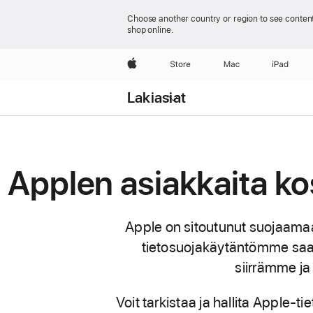
Choose another country or region to see content
shop online.
Apple
Store
Mac
iPad
Open
Menu
Lakiasiat
Applen asiakkaita ko
Apple on sitoutunut suojaamaa
tietosuojakäytäntömme saa
siirrämme ja
Voit tarkistaa ja hallita Apple-ti