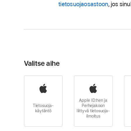
tietosuojaosastoon
, jos sin
Valitse aihe
Apple ID:hen ja
Tietosuoja-
Perhejakoon
käytäntö
liittyvä tietosuoja-
ilmoitus