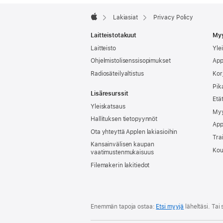
Apple
Footer

Lakiasiat
Privacy Policy
Apple
Laitteistotakuut
Myy
Laitteisto
Yle
Ohjelmistolisenssisopimukset
App
Radiosäteilyaltistus
Kor
Pik
Lisäresurssit
Etä
Yleiskatsaus
Myy
Hallituksen tietopyynnöt
App
Ota yhteyttä Applen lakiasioihin
Tra
Kansainvälisen kaupan
Kou
vaatimustenmukaisuus
Filemakerin lakitiedot
Enemmän tapoja ostaa:
Etsi myyjä
läheltäsi.
Tai