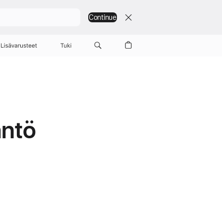
Continue
Lisävarusteet
Tuki
äntö