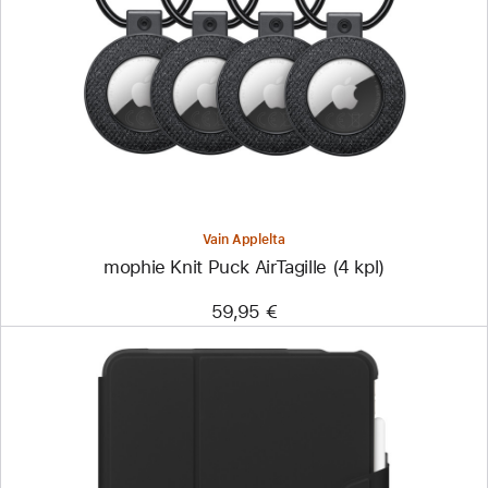
-
mophie
Knit
Puck
AirTagille
(4 kpl)
Vain Applelta
mophie Knit Puck AirTagille (4 kpl)
59,95 €