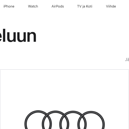
iPhone
Watch
AirPods
TV ja Koti
Viihde
eluun
Jä
Edellinen
Kuva