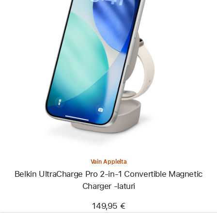
Edellinen
Kuva
-
Belkin
UltraCharge
Pro
2-
in-
1
Convertible
Magnetic
Charger
‑laturi
Vain Applelta
Belkin UltraCharge Pro 2-in-1 Convertible Magnetic
Charger ‑laturi
149,95 €