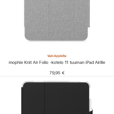
-
mophie
Knit
Air
Folio
‑kotelo
11 tuuman
iPad Airille
Vain Applelta
mophie Knit Air Folio ‑kotelo 11 tuuman iPad Airille
79,95 €