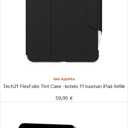
Edellinen
Kuva
-
Tech21
FlexFolio
Tint
Case
‑kotelo
11 tuuman
iPad Airille
Vain Applelta
Tech21 FlexFolio Tint Case ‑kotelo 11 tuuman iPad Airille
59,95 €