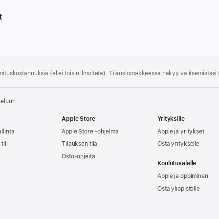
t
mitus­kustannuksia (ellei toisin ilmoiteta). Tilauslomakkeessa näkyy valitsemistasi
keluun
Apple Store
Yrityksille
llinta
Apple Store -ohjelma
Apple ja yritykset
tili
Tilauksen tila
Osta yritykselle
Osto-ohjeita
Koulutusalalle
Apple ja oppiminen
Osta yliopistolle