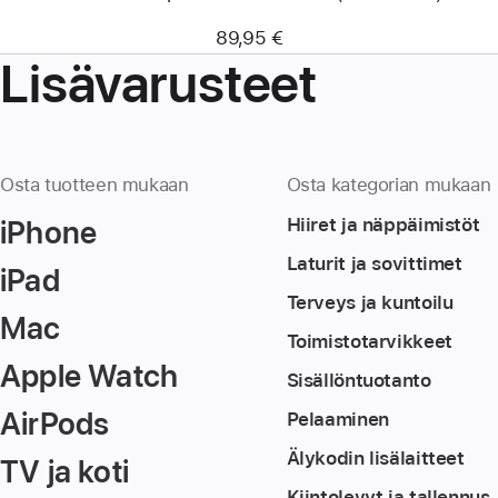
89,95 €
Lisävarusteet
Osta tuotteen mukaan
Osta kategorian mukaan
iPhone
Hiiret ja näppäimistöt
Laturit ja sovittimet
iPad
Terveys ja kuntoilu
Mac
Toimistotarvikkeet
Apple Watch
Sisällöntuotanto
AirPods
Pelaaminen
Älykodin lisä­laitteet
TV ja koti
Kiintolevyt ja tallennus