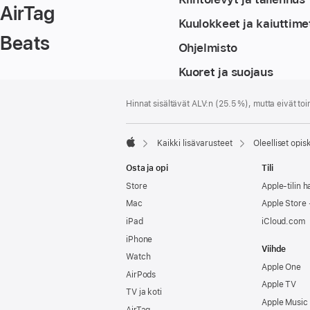
AirTag
Kuulokkeet ja kaiuttime
Beats
Ohjelmisto
Kuoret ja suojaus
Alaviite
alaviitteet
Hinnat sisältävät ALV:n (25.5 %), mutta eivät toi
Kaikki lisävarusteet
Oleelliset opis
Apple
Osta ja opi
Tili
Store
Apple-tilin ha
Mac
Apple Store -
iPad
iCloud.com
iPhone
Viihde
Watch
Apple One
AirPods
Apple TV
TV ja koti
Apple Music
AirTag