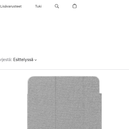
Lisävarusteet
Tuki
rjestä
:
Esittelyssä
Edellinen
Kuva