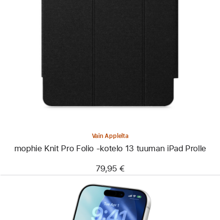
Edellinen
Kuva
-
mophie
Knit
Pro
Folio
‑kotelo
13 tuuman
iPad Prolle
Vain Applelta
mophie Knit Pro Folio ‑kotelo 13 tuuman iPad Prolle
79,95 €