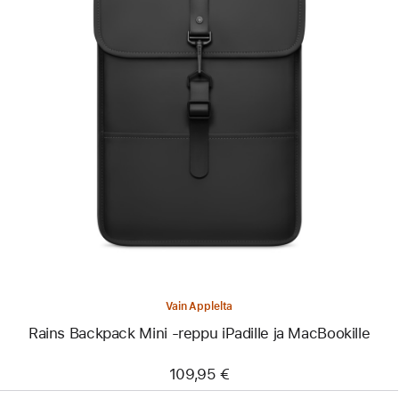
Edellinen
Kuva
-
Rains
Backpack
Mini
‑reppu
iPadille
ja
MacBookille
Vain Applelta
Rains Backpack Mini ‑reppu iPadille ja MacBookille
109,95 €