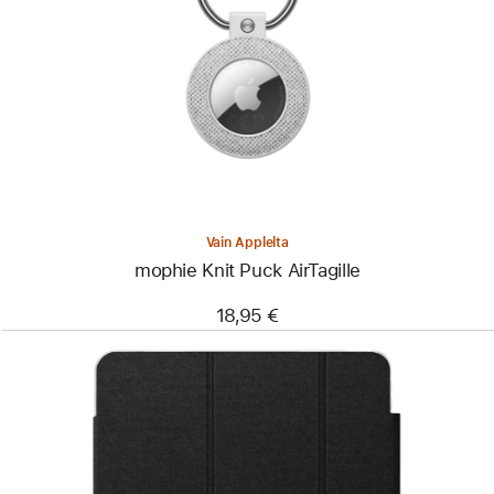
-
mophie
Knit
Puck
AirTagille
Vain Applelta
mophie Knit Puck AirTagille
18,95 €