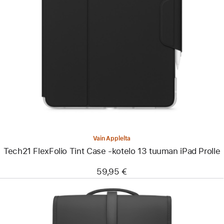
Edellinen
Kuva
-
Tech21
FlexFolio
Tint
Case
‑kotelo
13 tuuman
iPad Prolle
Vain Applelta
Tech21 FlexFolio Tint Case ‑kotelo 13 tuuman iPad Prolle
59,95 €