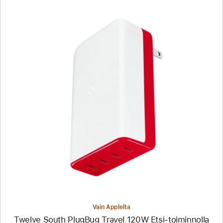
Edellinen
Kuva
-
Twelve
South
PlugBug
Travel
120W
Etsi-
toiminnolla
Vain Applelta
Twelve South PlugBug Travel 120W Etsi-toiminnolla