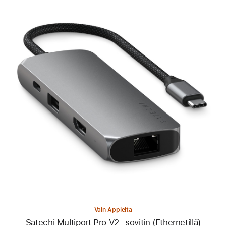
Edellinen
Kuva
-
Satechi
Multiport
Pro V2
‑sovitin
(Ethernetillä)
Vain Applelta
Satechi Multiport Pro V2 ‑sovitin (Ethernetillä)