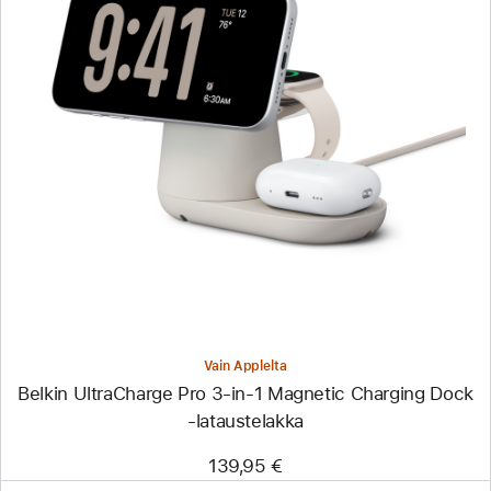
Edellinen
Kuva
-
Belkin
UltraCharge
Pro
3-
in-
1
Magnetic
Charging
Dock
‑lataustelakka
Vain Applelta
Belkin UltraCharge Pro 3-in-1 Magnetic Charging Dock
‑lataustelakka
139,95 €