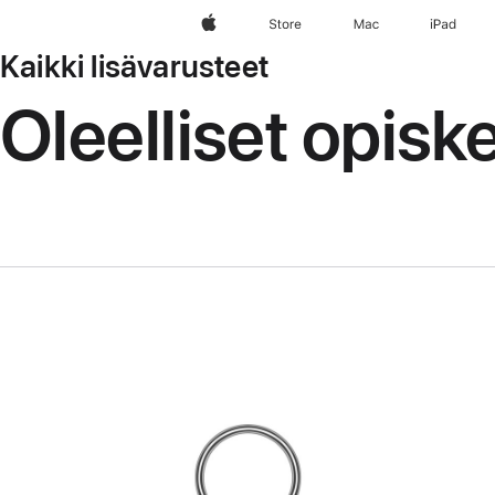
Apple
Store
Mac
iPad
Kaikki lisävarusteet
Oleelliset opisk
Edellinen
Kuva