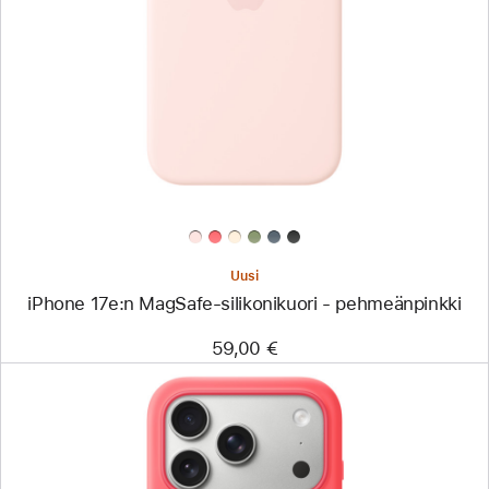
-
iPhone 17e:n
MagSafe-
silikoni­
kuori
-
pehmeänpinkki
Uusi
iPhone 17e:n MagSafe-silikoni­kuori - pehmeänpinkki
59,00 €