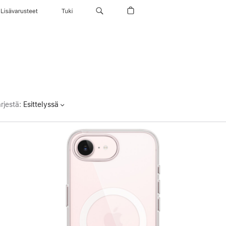
Lisävarusteet
Tuki
rjestä
:
Esittelyssä
Edellinen
Kuva