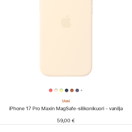
Edellinen
Kuva
-
iPhone 17
Pro Maxin
MagSafe-
silikoni­
kuori
-
vanilja
+
Uusi
iPhone 17 Pro Maxin MagSafe-silikoni­kuori - vanilja
59,00 €