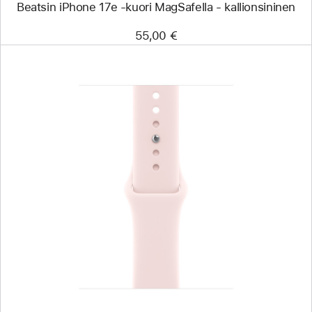
Beatsin iPhone 17e ‑kuori MagSafella - kallionsininen
55,00 €
Edellinen
Kuva
-
42 mm
pehmeän­
pinkki
urheiluranneke
-
S/M