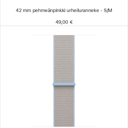
42 mm pehmeän­pinkki urheiluranneke - S/M
49,00 €
Edellinen
Kuva
-
46 mm
siniusvan­
värinen
Sport Loop
‑ranneke