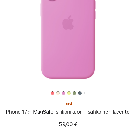
Edellinen
Kuva
-
iPhone 17:n
MagSafe-
silikonikuori
-
sähköinen
laventeli
+
Uusi
iPhone 17:n MagSafe-silikonikuori - sähköinen laventeli
59,00 €