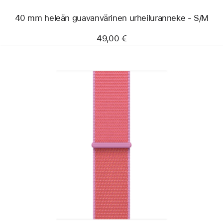
40 mm heleän guavan­värinen urheiluranneke - S/M
49,00 €
Edellinen
Kuva
-
40 mm
heleän
guavan­
värinen
Sport Loop
‑ranneke