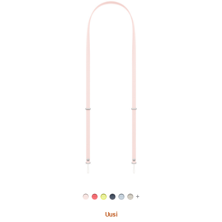
Edellinen
Kuva
-
Olkahihna
-
pehmeänpinkki
+
Uusi