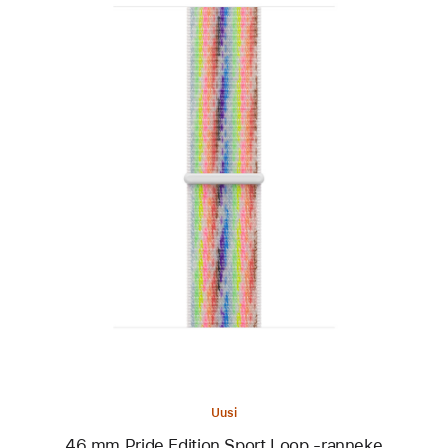
Edellinen
Kuva
-
46 mm
Pride
Edition
Sport Loop
‑ranneke
Uusi
46 mm Pride Edition Sport Loop ‑ranneke