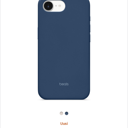
Edellinen
Kuva
-
Beatsin
iPhone 17e
‑kuori
MagSafella
-
kallionsininen
Uusi