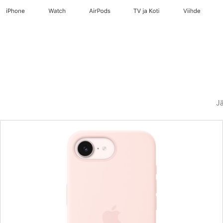
iPhone
Watch
AirPods
TV ja Koti
Viihde
Jä
Edellinen
Kuva