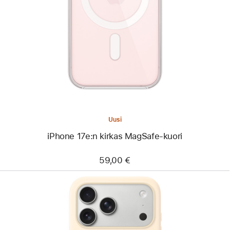
-
iPhone 17e:n
kirkas
MagSafe-
kuori
Uusi
iPhone 17e:n kirkas MagSafe-kuori
59,00 €