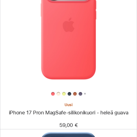
Edellinen
Kuva
-
iPhone 17 Pron
MagSafe-
silikonikuori
-
heleä
guava
+
Uusi
iPhone 17 Pron MagSafe-silikonikuori - heleä guava
59,00 €