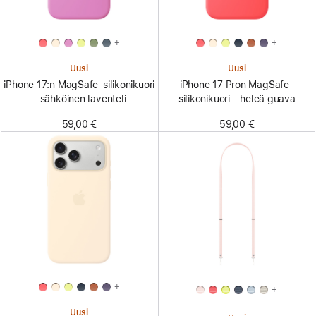
+
+
Uusi
Uusi
iPhone 17:n MagSafe-silikonikuori
iPhone 17 Pron MagSafe-
- sähköinen laventeli
silikonikuori - heleä guava
59,00 €
59,00 €
+
+
Uusi