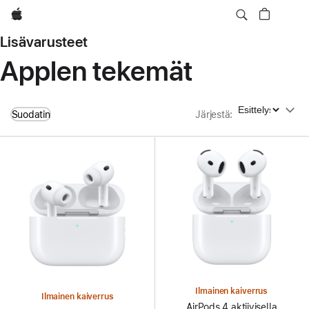
Apple
Lisävarusteet
Applen tekemät
Järjestä
Suodatin
Järjestä
:
Ilmainen kaiverrus
Ilmainen kaiverrus
AirPods 4 aktiivisella