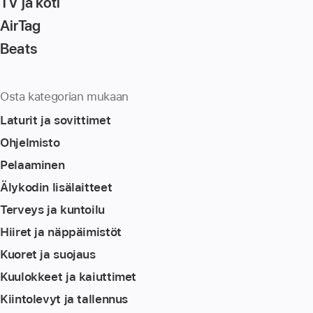
TV ja koti
AirTag
Beats
Osta kategorian mukaan
Laturit ja sovittimet
Ohjelmisto
Pelaaminen
Älykodin lisä­laitteet
Terveys ja kuntoilu
Hiiret ja näppäimistöt
Kuoret ja suojaus
Kuulokkeet ja kaiuttimet
Kiintolevyt ja tallennus