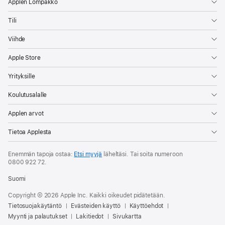
Applen Lompakko
Tili
Viihde
Apple Store
Yrityksille
Koulutusalalle
Applen arvot
Tietoa Applesta
Enemmän tapoja ostaa:
Etsi myyjä
läheltäsi. Tai soita numeroon
0800 922 72
.
Suomi
Copyright © 2026 Apple Inc. Kaikki oikeudet pidätetään.
Tietosuojakäytäntö
Evästeiden käyttö
Käyttöehdot
Myynti ja palautukset
Lakitiedot
Sivukartta