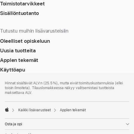
Toimistotarvikkeet
Sisällöntuotanto
Tutustu muihin lisävarusteisiin
Oleelliset opiskeluun
Uusia tuotteita
Applen tekemät
Käyttöapu
Alaviite
alaviitteet
Hinnat sisältävät ALV:n (25.5 %), mutta eivät toimitus­kustannuksia (ellei
toisin ilmoiteta). Tilauslomakkeessa näkyy valitsemistasi tuotteista
maksettava ALV.
Kaikki lisävarusteet
Applen tekemät
Apple
Osta ja opi