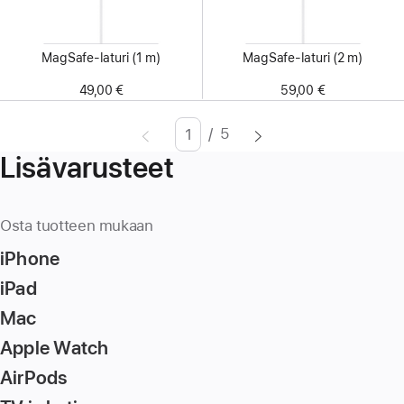
MagSafe-laturi (1 m)
MagSafe-laturi (2 m)
49,00 €
59,00 €
/
5
Sivu
Enter
Lisävarusteet
page
number,
press
Osta tuotteen mukaan
Return/Enter
iPhone
key
to
iPad
go
Mac
to
Apple Watch
the
page
AirPods