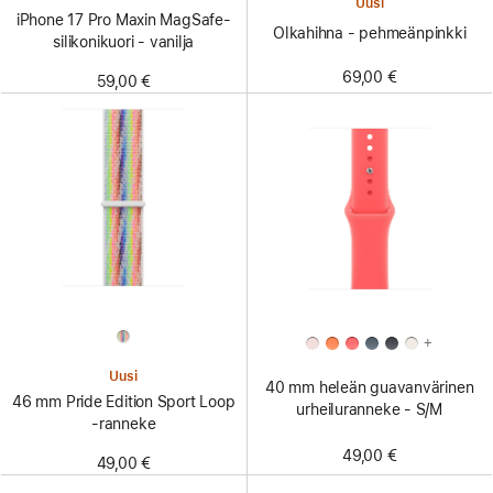
Uusi
iPhone 17 Pro Maxin MagSafe-
Olkahihna - pehmeänpinkki
silikoni­kuori - vanilja
69,00 €
59,00 €
+
Uusi
40 mm heleän guavan­värinen
46 mm Pride Edition Sport Loop
urheiluranneke - S/M
‑ranneke
49,00 €
49,00 €