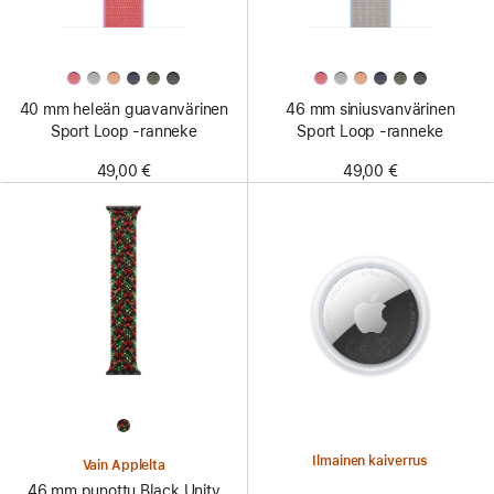
40 mm heleän guavan­värinen
46 mm siniusvan­värinen
Sport Loop ‑ranneke
Sport Loop ‑ranneke
49,00 €
49,00 €
Ilmainen kaiverrus
Vain Applelta
46 mm punottu Black Unity