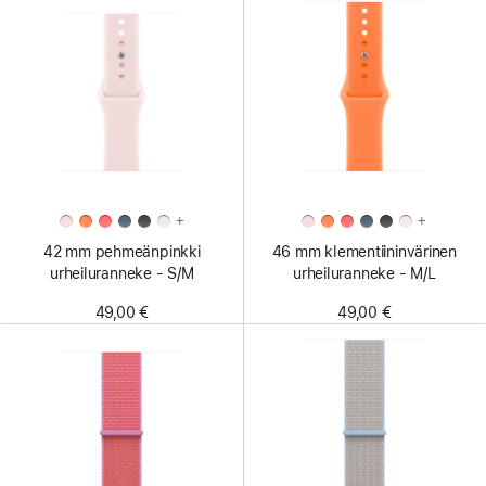
+
+
42 mm pehmeän­pinkki
46 mm klementiinin­värinen
urheiluranneke - S/M
urheiluranneke - M/L
49,00 €
49,00 €