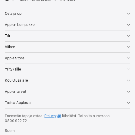
Apple
Osta ja opi
Applen Lompakko
Tili
Viihde
Apple Store
Yrityksille
Koulutusalalle
Applen arvot
Tietoa Applesta
Enemmän tapoja ostaa:
Etsi myyjä
läheltäsi. Tai soita numeroon
0800 922 72
.
Suomi