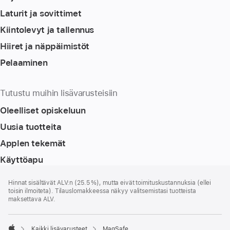
Laturit ja sovittimet
Kiintolevyt ja tallennus
Hiiret ja näppäimistöt
Pelaaminen
Tutustu muihin lisävarusteisiin
Oleelliset opiskeluun
Uusia tuotteita
Applen tekemät
Käyttöapu
Alaviite
alaviitteet
Hinnat sisältävät ALV:n (25.5 %), mutta eivät toimitus­kustannuksia (ellei
toisin ilmoiteta). Tilauslomakkeessa näkyy valitsemistasi tuotteista
maksettava ALV.
Kaikki lisävarusteet
MagSafe