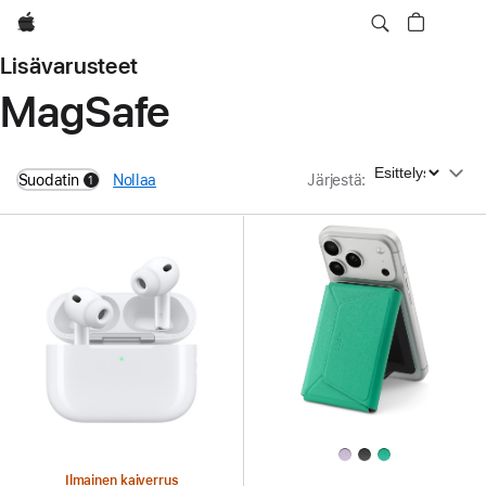
Apple
Lisävarusteet
MagSafe
Järjestä
Suodatin
Nollaa
Järjestä
:
1
filters active
Ilmainen kaiverrus