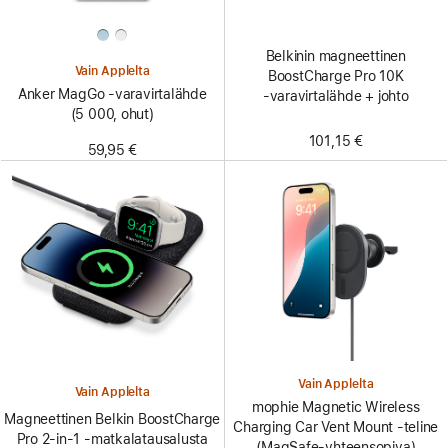
Belkinin magneettinen
Vain Applelta
BoostCharge Pro 10K
Anker MagGo ‑varavirtalähde
‑varavirtalähde + johto
(5 000, ohut)
101,15 €
59,95 €
Vain Applelta
Vain Applelta
mophie Magnetic Wireless
Magneettinen Belkin BoostCharge
Charging Car Vent Mount ‑teline
Pro 2-in-1 ‑matka­lataus­alusta
(MagSafe-yhteensopiva)