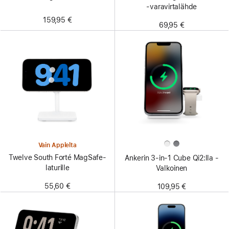
‑varavirtalähde
159,95 €
69,95 €
Vain Applelta
Twelve South Forté MagSafe-
Ankerin 3-in-1 Cube Qi2:lla -
laturille
Valkoinen
55,60 €
109,95 €