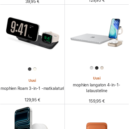
129,95 €
39,95 €
Uusi
Uusi
mophien langaton 4-in-1-
mophien Roam 3-in-1 ‑matkalaturi
latausteline
129,95 €
159,95 €