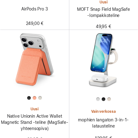
Uusi
AirPods Pro 3
MOFT Snap Field MagSafe
‑lompakkoteline
249,00 €
49,95 €
Uusi
Vain verkossa
Native Unionin Active Wallet
mophien langaton 3-in-1-
Magnetic Stand ‑teline (MagSafe-
latausteline
yhteensopiva)