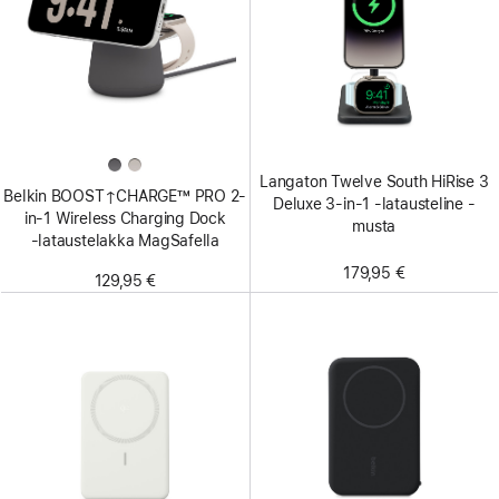
Langaton Twelve South HiRise 3
Belkin BOOST↑CHARGE™ PRO 2-
Deluxe 3-in-1 ‑latausteline -
in-1 Wireless Charging Dock
musta
‑lataustelakka MagSafella
179,95 €
129,95 €