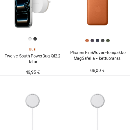
Uusi
iPhonen FineWoven-lompakko
Twelve South PowerBug Qi2.2
MagSafella - kettuoranssi
‑laturi
69,00 €
49,95 €