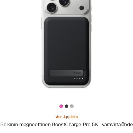
Edellinen
Kuva
-
Belkinin
magneettinen
BoostCharge
Pro 5K
‑varavirtalähde
Vain Applelta
Belkinin magneettinen BoostCharge Pro 5K ‑varavirtalähde