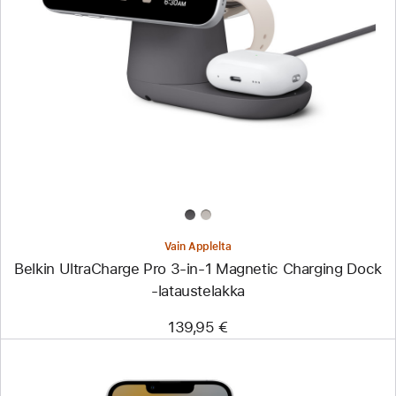
Edellinen
Kuva
-
Belkin
UltraCharge
Pro
3-
in-
1
Magnetic
Charging
Dock
‑lataustelakka
Vain Applelta
Belkin UltraCharge Pro 3-in-1 Magnetic Charging Dock
‑lataustelakka
139,95 €