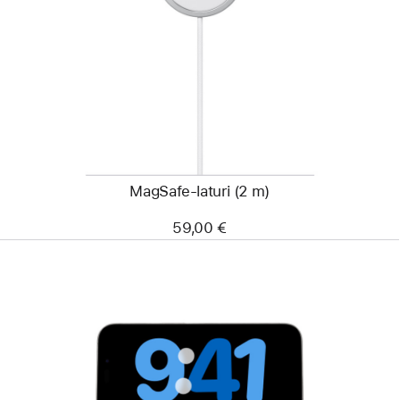
-
MagSafe-
laturi
(2 m)
MagSafe-laturi (2 m)
59,00 €