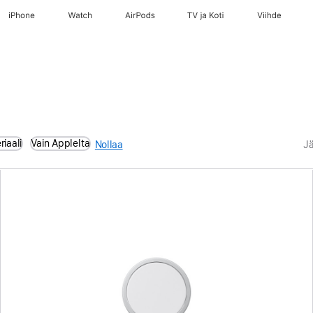
iPhone
Watch
AirPods
TV ja Koti
Viihde
riaali
Vain Applelta
Nollaa
Jä
Edellinen
Kuva