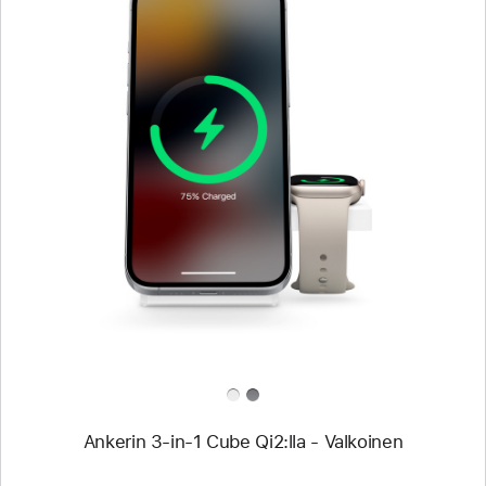
Edellinen
Kuva
-
Ankerin
3-
in-
1
Cube
Qi2:lla
-
Valkoinen
Ankerin 3-in-1 Cube Qi2:lla - Valkoinen