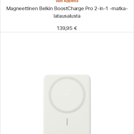
Vain Applelta
Magneettinen Belkin BoostCharge Pro 2-in-1 ‑matka­
lataus­alusta
139,95 €
Edellinen
Kuva
-
Anker
MagGo
‑varavirtalähde
(5 000,
ohut)