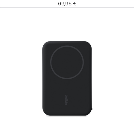
69,95 €
Edellinen
Kuva
-
Belkinin
magneettinen
BoostCharge
Pro 10K
‑varavirtalähde
+
johto