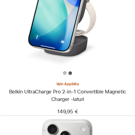
Edellinen
Kuva
-
Belkin
UltraCharge
Pro
2-
in-
1
Convertible
Magnetic
Charger
‑laturi
Vain Applelta
Belkin UltraCharge Pro 2-in-1 Convertible Magnetic
Charger ‑laturi
149,95 €