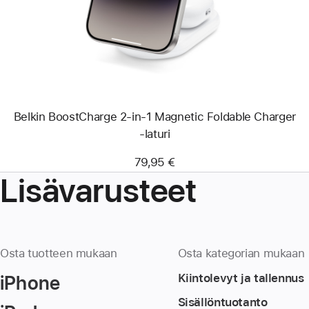
2-
in-
1
Magnetic
Foldable
Charger
‑laturi
Belkin BoostCharge 2-in-1 Magnetic Foldable Charger
‑laturi
79,95 €
Lisävarusteet
Osta tuotteen mukaan
Osta kategorian mukaan
iPhone
Kiintolevyt ja tallennus
Sisällöntuotanto