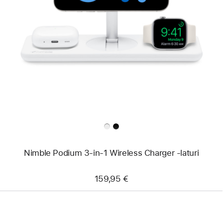
Edellinen
Kuva
-
Nimble
Podium
3-
in-
1
Wireless
Charger
‑laturi
Nimble Podium 3-in-1 Wireless Charger ‑laturi
159,95 €