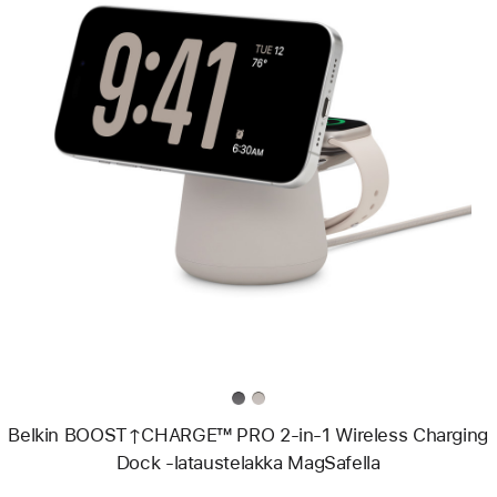
Edellinen
Kuva
-
Belkin
BOOST↑CHARGE™
PRO
2-
in-
1
Wireless
Charging
Dock
‑lataustelakka
MagSafella
Belkin BOOST↑CHARGE™ PRO 2-in-1 Wireless Charging
Dock ‑lataustelakka MagSafella