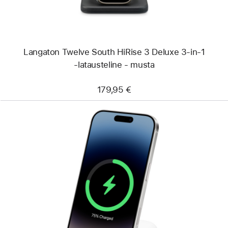
1
‑latausteline
-
musta
Langaton Twelve South HiRise 3 Deluxe 3-in-1
‑latausteline - musta
179,95 €
Edellinen
Kuva
-
Belkin
BoostCharge