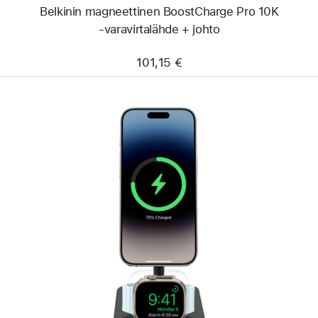
Belkinin magneettinen BoostCharge Pro 10K
‑varavirtalähde + johto
101,15 €
Edellinen
Kuva
-
Langaton
Twelve
South
HiRise 3
Deluxe
3-
in-