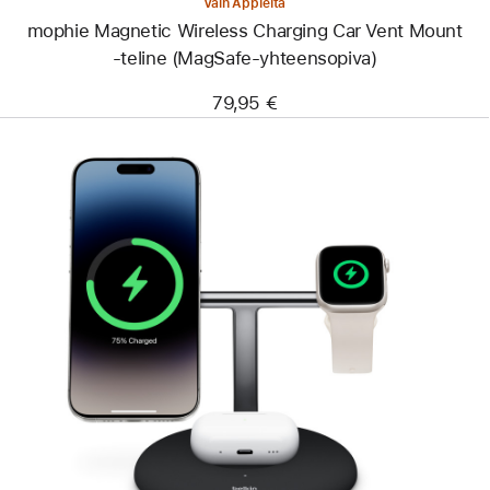
Vain Applelta
mophie Magnetic Wireless Charging Car Vent Mount
‑teline (MagSafe-yhteensopiva)
79,95 €
Edellinen
Kuva
-
Belkin
BoostCharge
Pro
3-
in-
1
Magnetic