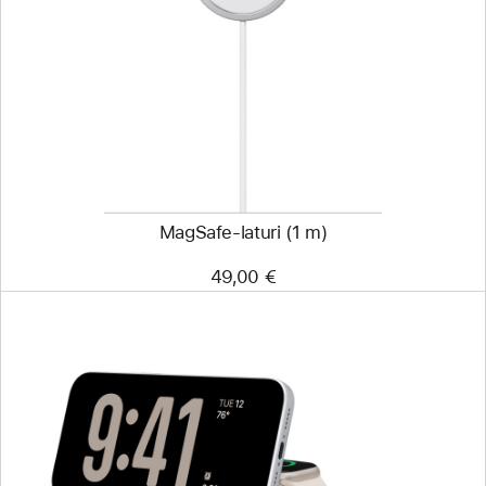
-
MagSafe-
laturi
(1 m)
MagSafe-laturi (1 m)
49,00 €