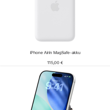
-
iPhone Airin
MagSafe-
akku
iPhone Airin MagSafe-akku
115,00 €