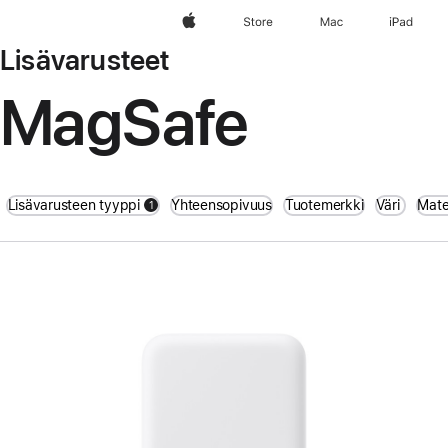
Apple
Store
Mac
iPad
Lisävarusteet
MagSafe
Lisävarusteen tyyppi
Yhteensopivuus
Tuotemerkki
Väri
Mate
1
filters active
Edellinen
Kuva