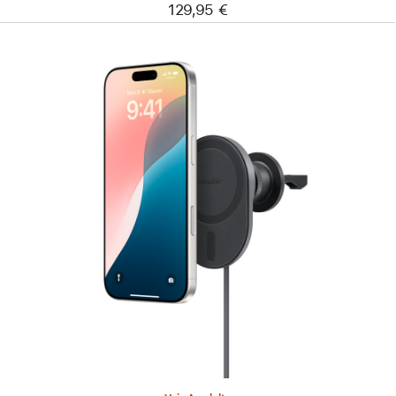
129,95 €
Edellinen
Kuva
-
mophie
Magnetic
Wireless
Charging
Car
Vent
Mount
‑teline
(MagSafe-
yhteensopiva)