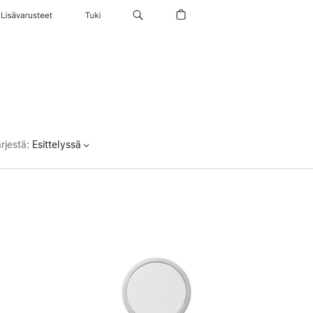
Lisävarusteet
Tuki
rjestä
:
Esittelyssä
Edellinen
Kuva