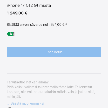
iPhone 17 512 Gt musta
1 249,00 €
Sisältää arvonlisäveroa noin
254,00 €.
②
 Alaviite 
Lisätietoja,
iPhone 17
Lisää koriin
Tarvitsetko hetken aikaa?
Pidä kaikki valintasi tallentamalla tämä laite Tallennetut-
kohtaan, niin voit palata takaisin milloin vain ja jatkaa siitä,
mihin jäit.
Säästä myöhemmäksi