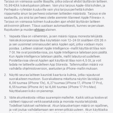
Tarjous on voimassa uusille tilaajille, jotka ostavat ehdot täyttävän laitteen.
10,99 €/kk kokeilujakson jälkeen. Vain yksi tarjous Apple-tiliä kohden, ja
Perhe­jako-ryhmään kuuluville vain yksi tarjous perhettä kohden
riippumatta sinun tai perheesi ostamien laitteiden määrästä. Tarjous ei ole
saatavilla, jos sinä tai perheesi olette aiemmin tilanneet Apple Fitness+:n.
Tarjous on voimassa kolmen kuukauden ajan ehdot täyttävän laitteen
aktivoinnin jälkeen. Tilaus uusitaan automaattisesti, kunnes se perutaan.
Rajoitusten ja muiden
ehtojen
alainen.
Alaviite
1.
Vapaata tilaa on vähemmän, ja sen määrä riippuu monesta tekijästä.
Vakio­kokoon­panossa tilaa käytetään noin 12–24 Gt sisältäen iOS 26:n
ja sen uusimmat ominaisuudet sekä Applen apit, jotka voidaan myös
poistaa. Laitteen sisäiset Apple Intelligence ‑mallit käyttävät tilaa noin
7 Gt. Ne ovat poistettavissa, jos Apple Intelligence laitetaan pois päältä.
Kun Apple⁠⁠⁠⁠ Intelligence laitetaan päälle, mallit latautuvat uudelleen.
Poistettavissa olevat Applen apit käyttävät tilaa noin 4,5 Gt, ja voit
ladata ne laitteelle uudelleen App Storesta. Tallennus­tilan määrä voi
vaihdella ohjelmisto­version, asetusten ja iPhone-mallin mukaan.
Alaviite
2.
Näyttö seuraa laitteen kauniisti kaartuvia kulmia, jotka rajautuvat
suora­kaiteen muotoon. Suora­kaiteena mitattuna näytön lävistäjä on
6,06 tuumaa (iPhone 17e), 6,27 tuumaa (iPhone 17, iPhone 17 Pro),
6,55 tuumaa (iPhone Air) tai 6,86 tuumaa (iPhone 17 Pro Max).
Näyttöalueen koko on pienempi.
Alaviite
3.
Väite akunkestosta viittaa suurempiin malleihin. Kaikki akkua koskevat
väitteet riippuvat verkkoasetuksista ja monista muista tekijöistä.
Todelliset tulokset vaihtelevat. Akun lataus­kertojen määrä on rajallinen,
ja voit joutua vaihdat­tamaan sen ennen pitkää uuteen. Akun käyttö­­aika