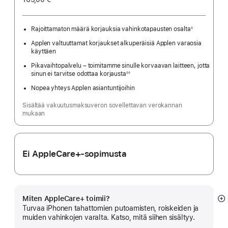
Rajoittamaton määrä korjauksia vahinkotapausten osalta
◊
Alaviite
Applen valtuuttamat korjaukset alkuperäisiä Applen varaosia
käyttäen
Pikavaihtopalvelu – toimitamme sinulle korvaavan laitteen, jotta
sinun ei tarvitse odottaa korjausta
◊◊
Alaviite
Nopea yhteys Applen asiantuntijoihin
Sisältää vakuutusmaksuveron sovellettavan verokannan
mukaan
Ei AppleCare+-sopimusta
Miten AppleCare+ toimii?
N
Turvaa iPhonen tahattomien putoamisten, roiskeiden ja
li
muiden vahinkojen varalta. Katso, mitä siihen sisältyy.