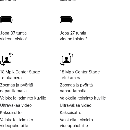
Jopa 37 tuntia
Jopa 27 tuntia
videon toistoa
3
videon toistoa
7
Alaviite
Alaviite
18 Mpix Center Stage
18 Mpix Center Stage
‑etukamera
‑etukamera
Zoomaa ja pyöritä
Zoomaa ja pyöritä
napauttamalla
napauttamalla
Valokeila-toiminto kuville
Valokeila-toiminto kuville
Ultravakaa video
Ultravakaa video
Kaksoisotto
Kaksoisotto
Valokeila-toiminto
Valokeila-toiminto
videopuheluille
videopuheluille