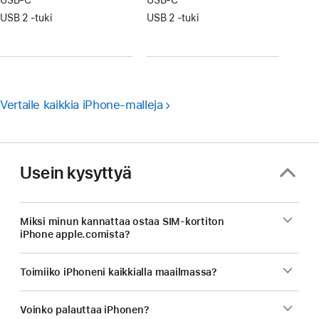
USB‑C
USB‑C
USB 2 ‑tuki
USB 2 ‑tuki
Vertaile kaikkia iPhone-malleja
Usein kysyttyä
Miksi minun kannattaa ostaa SIM-kortiton
iPhone apple.comista?
Toimiiko iPhoneni kaikkialla maailmassa?
Voinko palauttaa iPhonen?