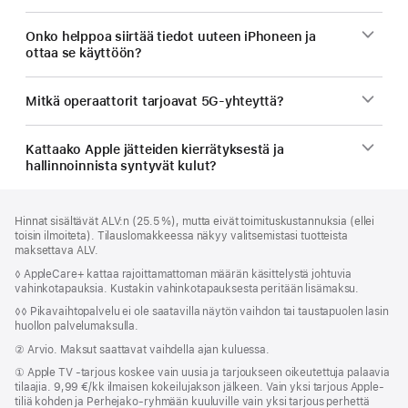
Onko helppoa siirtää tiedot uuteen iPhoneen ja
ottaa se käyttöön?
Mitkä operaattorit tarjoavat 5G-yhteyttä?
Kattaako Apple jätteiden kierrätyksestä ja
hallinnoinnista syntyvät kulut?
Alaviite
alaviitteet
Hinnat sisältävät ALV:n (25.5 %), mutta eivät toimitus­kustannuksia (ellei
toisin ilmoiteta). Tilauslomakkeessa näkyy valitsemistasi tuotteista
maksettava ALV.
Alaviite
◊ AppleCare+ kattaa rajoittamattoman määrän käsittelystä johtuvia
vahinko­tapauksia. Kustakin vahinko­tapauksesta peritään lisämaksu.
Alaviite
◊◊ Pikavaihto­palvelu ei ole saatavilla näytön vaihdon tai tausta­puolen lasin
huollon palvelumaksulla.
Alaviite
② Arvio. Maksut saattavat vaihdella ajan kuluessa.
Alaviite
①
Apple TV ‑tarjous koskee vain uusia ja tarjoukseen oikeutettuja palaavia
tilaajia. 9,99 €/kk ilmaisen kokeilujakson jälkeen. Vain yksi tarjous Apple-
tiliä kohden ja Perhe­jako-ryhmään kuuluville vain yksi tarjous perhettä