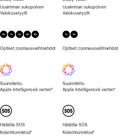
Uusimman sukupolven
Uusimman sukupolven
Valokuva­tyylit
Valokuva­tyylit
Optiset zoomausvaihtoehdot
0,5x,
Optiset zoomausvaihtoehdot
1x,
1x,
2x
2x,
4x
ja
8x
Suunniteltu
Suunniteltu
Apple Intelligenceä varten
4
Apple Intelligenceä varten
4
Alaviite
Alaviite
Hätätila SOS
Hätätila SOS
Kolarintunnistus
5
Kolarintunnistus
5