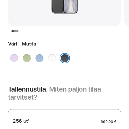
Väri - Musta
Laventeli
Salvia
Kuura
Valkoinen
Musta
Tallennustila.
Miten paljon tilaa
tarvitset?
256
1
Gt
999,00 €
Alaviite