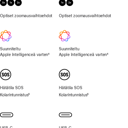
Optiset zoomausvaihtoehdot
0,5x,
Optiset zoomausvaihtoehdot
1x,
1x,
2x
2x
Suunniteltu
Suunniteltu
Apple Intelligenceä varten
4
Apple Intelligenceä varten
4
Alaviite
Alaviite
Hätätila SOS
Hätätila SOS
Kolarintunnistus
5
Kolarintunnistus
5
Alaviite
Alaviite