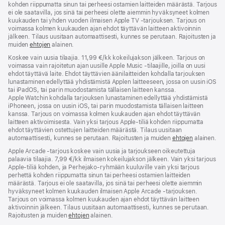
kohden riippumatta sinun tai perheesi ostamien laitteiden määrästä. Tarjous
ei ole saatavilla, jos sinä tai perheesi olette aiemmin hyväksyneet kolmen
kuukauden tai yhden vuoden ilmaisen Apple TV ‑tarjouksen. Tarjous on
voimassa kolmen kuukauden ajan ehdot täyttävän laitteen aktivoinnin
jälkeen. Tilaus uusitaan automaattisesti, kunnes se perutaan. Rajoitusten ja
muiden
ehtojen
alainen.
Koskee vain uusia tilaajia. 11,99 €/kk kokeilujakson jälkeen. Tarjous on
voimassa vain rajoitetun ajan uusille Apple Music ‑tilaajille, joilla on uusi
ehdot täyttävä laite. Ehdot täyttävien äänilaitteiden kohdalla tarjouksen
lunastaminen edellyttää yhdistämistä Applen laitteeseen, jossa on uusin iOS
tai iPadOS, tai parin muodostamista tällaisen laitteen kanssa.
Apple Watchin kohdalla tarjouksen lunastaminen edellyttää yhdistämistä
iPhoneen, jossa on uusin iOS, tai parin muodostamista tällaisen laitteen
kanssa. Tarjous on voimassa kolmen kuukauden ajan ehdot täyttävän
laitteen aktivoimisesta. Vain yksi tarjous Apple-tiliä kohden riippumatta
ehdot täyttävien ostettujen laitteiden määrästä. Tilaus uusitaan
automaattisesti, kunnes se perutaan. Rajoitusten ja muiden
ehtojen
alainen.
Apple Arcade -tarjous koskee vain uusia ja tarjoukseen oikeutettuja
palaavia tilaajia. 7,99 €/kk ilmaisen kokeilujakson jälkeen. Vain yksi tarjous
Apple-tiliä kohden, ja Perhe­jako-ryhmään kuuluville vain yksi tarjous
perhettä kohden riippumatta sinun tai perheesi ostamien laitteiden
määrästä. Tarjous ei ole saatavilla, jos sinä tai perheesi olette aiemmin
hyväksyneet kolmen kuukauden ilmaisen Apple Arcade ‑tarjouksen.
Tarjous on voimassa kolmen kuukauden ajan ehdot täyttävän laitteen
aktivoinnin jälkeen. Tilaus uusitaan automaattisesti, kunnes se perutaan.
Rajoitusten ja muiden
ehtojen
alainen.