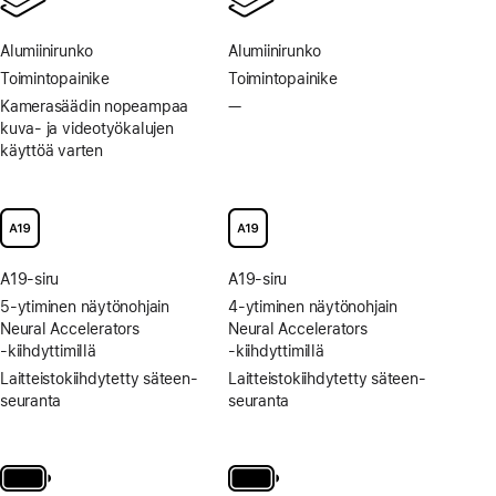
Alumiini­runko
Alumiini­runko
Toimintopainike
Toimintopainike
Kamera­säädin nopeampaa
—
Ei
kuva‑ ja video­työ­kalujen
Kamera­
käyttöä varten
säädintä
kuva‑
ja
video­
työ­
kalujen
A19-siru
A19-siru
nopeampaa
käyttöä
5-ytiminen näytön­ohjain
4-ytiminen näytön­ohjain
varten
Neural Accelerators
Neural Accelerators
‑kiihdyttimillä
‑kiihdyttimillä
Laitteisto­kiihdytetty säteen­
Laitteisto­kiihdytetty säteen­
seuranta
seuranta