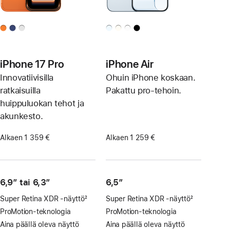
iPhone 17 Pro
iPhone Air
Innovatiivisilla
Ohuin iPhone koskaan.
ratkaisuilla
Pakattu pro-tehoin.
huippuluokan tehot ja
akunkesto.
Alkaen 1 359 €
Alkaen 1 259 €
6,9″ tai 6,3″
6,5”
Super Retina XDR ‑näyttö
2
Super Retina XDR ‑näyttö
2
Alaviite
Alaviite
ProMotion-teknologia
ProMotion-teknologia
Aina päällä oleva näyttö
Aina päällä oleva näyttö