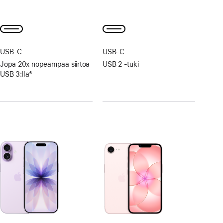
Alaviite
Alaviite
USB‑C
USB‑C
Jopa 20x nopeampaa siirtoa
USB 2 ‑tuki
USB 3:lla
6
Alaviite