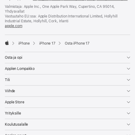
uut
Valmistaja: Apple Inc., One Apple Park Way, Cupertino, CA 95014,
ikk
Yhdysvallat
Vastuutaho EU:ssa: Apple Distribution International Limited, Hollyhill
Industrial Estate, Hollyhill, Cork, Irlanti
apple.com
(avautuu
uuteen
ikkunaan)
iPhone
iPhone 17
Osta iPhone 17
Apple
Osta ja opi
Applen Lompakko
Tili
Viihde
Apple Store
Yrityksille
Koulutusalalle