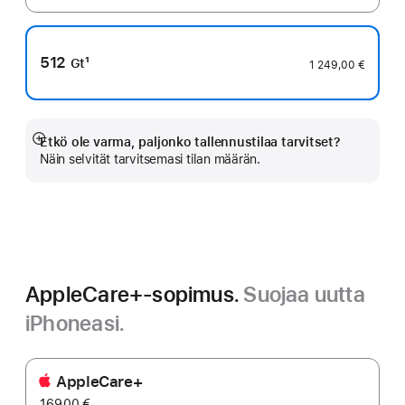
512
1
Gt
1 249,00 €
Alaviite
Etkö ole varma, paljonko tallennustilaa tarvitset?
Näytä
Näin selvität tarvitsemasi tilan määrän.
lisää
AppleCare+-sopimus.
Suojaa uutta
iPhoneasi.
AppleCare+
169,00 €