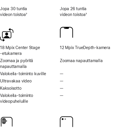
Jopa 30 tuntia
Jopa 26 tuntia
videon toistoa
7
videon toistoa
7
Alaviite
Alaviite
18 Mpix Center Stage
12 Mpix TrueDepth-kamera
‑etukamera
Zoomaa ja pyöritä
Zoomaa napauttamalla
napauttamalla
Valokeila-toiminto kuville
—
Ei
Valokeila-
Ultravakaa video
—
Ei
toimintoa
ultravakaata
Kaksoisotto
—
Ei
kuville
videota
kaksoisottoa
Valokeila-toiminto
—
Ei
videopuheluille
Valokeila-
toimintoa
videopuheluille