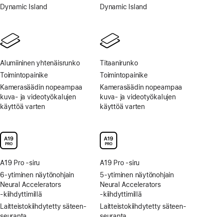
Dynamic Island
Dynamic Island
Alumiininen yhtenäis­runko
Titaani­runko
Toimintopainike
Toimintopainike
Kamera­säädin nopeampaa
Kamera­säädin nopeampaa
kuva‑ ja video­työ­kalujen
kuva‑ ja video­työ­kalujen
käyttöä varten
käyttöä varten
A19 Pro ‑siru
A19 Pro ‑siru
6-ytiminen näytön­ohjain
5-ytiminen näytön­ohjain
Neural Accelerators
Neural Accelerators
‑kiihdyttimillä
‑kiihdyttimillä
Laitteisto­kiihdytetty säteen­
Laitteisto­kiihdytetty säteen­
seuranta
seuranta