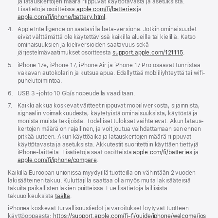
ja lataus­kertojen määrä riippuvat käyttö­tavasta ja asetuksista.
Lisätietoja osoitteissa
apple.com/
fi
/batteries
ja
apple.com/
fi
/iphone/battery.html
.
Alaviite
4.
Apple Intelligence on saatavilla beta-versiona. Jotkin ominaisuudet
eivät välttämättä ole käytettävissä kaikilla alueilla tai kielillä. Katso
ominaisuuksien ja kieli­versioiden saatavuus sekä
järjestelmävaatimukset osoitteesta
support.apple.com/121115
(Avautuu
.
uuteen
Alaviite
5.
iPhone 17e, iPhone 17, iPhone Air ja iPhone 17 Pro osaavat tunnistaa
ikkunaan)
vakavan auto­kolarin ja kutsua apua. Edellyttää mobiiliyhteyttä tai wifi-
puhelutoimintoa.
Alaviite
6.
USB 3 ‑johto 10 Gb/s nopeudella vaaditaan.
Alaviite
7.
Kaikki akkua koskevat väitteet riippuvat mobiili­verkosta, sijainnista,
signaalin voimakkuu­desta, käytetyistä ominaisuuk­sista, käytöstä ja
monista muista tekijöistä. Todelliset tulokset vaihtelevat. Akun lataus­
kertojen määrä on rajallinen, ja voit joutua vaihdat­tamaan sen ennen
pitkää uuteen. Akun käyttö­aika ja lataus­kertojen määrä riippuvat
käyttö­tavasta ja asetuksista. Akku­­testit suoritettiin käyttäen tiettyjä
iPhone-laitteita. Lisätietoja saat osoitteista
apple.com/
fi
/batteries
ja
apple.com/
fi
/iphone/compare
.
Kaikilla Euroopan unionissa myydyillä tuotteilla on vähintään 2 vuoden
lakisääteinen takuu. Kuluttajilla saattaa olla myös muita lakisääteisiä
takuita paikallisten lakien puitteissa. Lue lisätietoja laillisista
takuuoikeuksista
täältä
.
iPhonea koskevat turvallisuustiedot ja varoitukset löytyvät tuotteen
käyttöoppaasta:
https://support.apple.com/fi-fi/guide/iphone/welcome/ios
(av