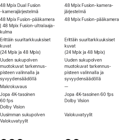
48 Mpix Dual Fusion
48 Mpix Fusion-kamera­
‑kamera­järjestelmä
järjestelmä
48 Mpix Fusion-pääkamera
48 Mpix Fusion-pääkamera
| 48 Mpix Fusion-ultra­laaja­
kulma
Erittäin suuri­­tarkkuuksiset
Erittäin suuri­­tarkkuuksiset
kuvat
kuvat
(24 Mpix ja 48 Mpix)
(24 Mpix ja 48 Mpix)
Uuden sukupolven
Uuden sukupolven
muotokuvat tarkennus­
muotokuvat tarkennus­
pisteen valinnalla ja
pisteen valinnalla ja
syvyyden­säädöllä
syvyyden­säädöllä
Makrokuvaus
—
Ei
makrokuvausta
Jopa 4K-tasoinen
Jopa 4K-tasoinen 60 fps
60 fps
Dolby Vision
Dolby Vision
Uusimman sukupolven
Valokuvatyylit
Valokuva­tyylit