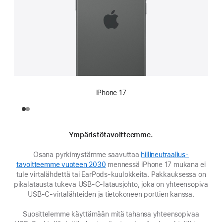
iPhone 17
Ympäristötavoitteemme.
Osana pyrkimystämme saavuttaa
hiili­neutraalius­
tavoitteemme vuoteen 2030
mennessä iPhone 17 mukana ei
tule virtalähdettä tai EarPods‑kuulokkeita. Pakkauksessa on
pika­­latausta tukeva USB‑C‑latausjohto, joka on yhteen­sopiva
USB‑C‑virta­lähteiden ja tieto­koneen porttien kanssa.
Suosittelemme käyttämään mitä tahansa yhteensopivaa