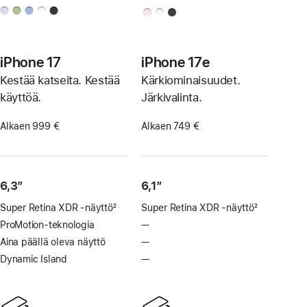
iPhone 17
iPhone 17e
Kestää katseita. Kestää
Kärkiominaisuudet.
käyttöä.
Järkivalinta.
Alkaen 999 €
Alkaen 749 €
6,3”
6,1″
Super Retina XDR ‑näyttö
2
Super Retina XDR ‑näyttö
2
Alaviite
Alaviite
ProMotion-teknologia
—
Ei
ProMotion-
Aina päällä oleva näyttö
—
Ei
teknologiaa
aina
Dynamic Island
—
Ei
päällä
Dynamic
olevaa
Islandia
näyttöä