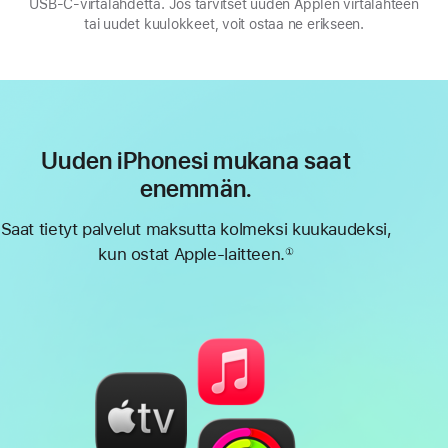
USB‑C‑virta­lähdettä. Jos tarvitset uuden Applen virta­lähteen
tai uudet kuulokkeet, voit ostaa ne erikseen.
Uuden iPhonesi mukana saat
enemmän.
Saat tietyt palvelut maksutta kolmeksi kuukaudeksi,
kun ostat Apple-laitteen.
①
Alaviite