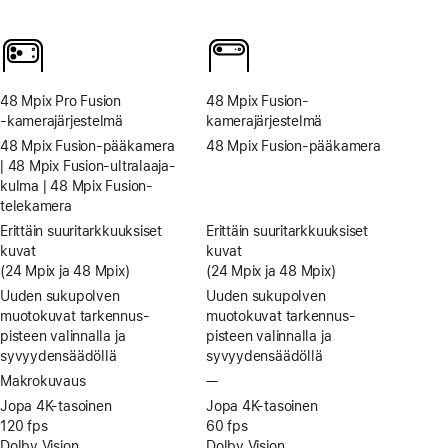
48 Mpix Pro Fusion
48 Mpix Fusion-
‑kamerajärjestelmä
kamerajärjestelmä
48 Mpix Fusion-pääkamera
48 Mpix Fusion-pääkamera
| 48 Mpix Fusion-ultra­laaja­
kulma | 48 Mpix Fusion-
telekamera
Erittäin suuri­­tarkkuuksiset
Erittäin suuri­­tarkkuuksiset
kuvat
kuvat
(24 Mpix ja 48 Mpix)
(24 Mpix ja 48 Mpix)
Uuden sukupolven
Uuden sukupolven
muotokuvat tarkennus­
muotokuvat tarkennus­
pisteen valinnalla ja
pisteen valinnalla ja
syvyyden­säädöllä
syvyyden­säädöllä
Makrokuvaus
—
Ei
makrokuvausta
Jopa 4K-tasoinen
Jopa 4K-tasoinen
120 fps
60 fps
Dolby Vision
Dolby Vision