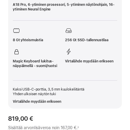
A18 Pro, 6‑ytiminen prosessori, 5‑ytiminen näytön­ohjain, 16-
ytiminen Neural Engine
8 Gt yhteismuistia
256 Gt SSD-tallennustilaa
Magic Keyboard lukitus­
Virtalähde myydään erikseen
näppäimellä - suomi/ruotsi
Kaksi USB-C-porttia, 3,5 mm kuulokeliitäntä
Yhden ulkoisen näytön tuki
Virtalähde myydään erikseen
819,00 €
Sisältää arvonlisäveroa noin
167,00 €.
◊