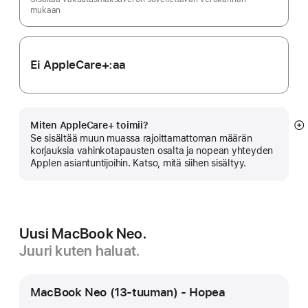
mukaan
Ei AppleCare+:aa
Miten AppleCare+ toimii?
N
Se sisältää muun muassa rajoittamattoman määrän
li
korjauksia vahinkotapausten osalta ja nopean yhteyden
Applen asiantuntijoihin. Katso, mitä siihen sisältyy.
Uusi MacBook Neo.
Juuri kuten haluat.
MacBook Neo (13-tuuman) - Hopea