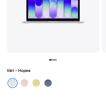
Väri - Hopea
Roosa
Sitrus
Indigo
Hopea