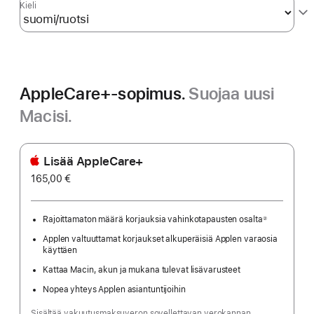
Kieli
AppleCare+-sopimus.
Suojaa uusi
Macisi.
Lisää AppleCare+
165,00 €
Rajoittamaton määrä korjauksia vahinkotapausten osalta
②
Alaviite
Applen valtuuttamat korjaukset alkuperäisiä Applen varaosia
käyttäen
Kattaa Macin, akun ja mukana tulevat lisävarusteet
Nopea yhteys Applen asiantuntijoihin
Sisältää vakuutusmaksuveron sovellettavan verokannan