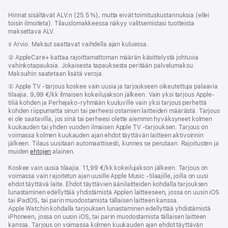
Alaviite
alaviitteet
Hinnat sisältävät ALV:n (25.5 %), mutta eivät toimitus­kustannuksia (ellei
toisin ilmoiteta). Tilauslomakkeessa näkyy valitsemistasi tuotteista
maksettava ALV.
Alaviite
◊ Arvio. Maksut saattavat vaihdella ajan kuluessa.
Alaviite
② AppleCare+ kattaa rajoittamattoman määrän käsittelystä johtuvia
vahinko­tapauksia. Jokaisesta tapauksesta peritään palvelumaksu.
Maksuihin saatetaan lisätä veroja.
Alaviite
① Apple TV ‑tarjous koskee vain uusia ja tarjoukseen oikeutettuja palaavia
tilaajia. 9,99 €/kk ilmaisen kokeilujakson jälkeen. Vain yksi tarjous Apple-
tiliä kohden ja Perhe­jako-ryhmään kuuluville vain yksi tarjous perhettä
kohden riippumatta sinun tai perheesi ostamien laitteiden määrästä. Tarjous
ei ole saatavilla, jos sinä tai perheesi olette aiemmin hyväksyneet kolmen
kuukauden tai yhden vuoden ilmaisen Apple TV ‑tarjouksen. Tarjous on
voimassa kolmen kuukauden ajan ehdot täyttävän laitteen aktivoinnin
jälkeen. Tilaus uusitaan automaattisesti, kunnes se perutaan. Rajoitusten ja
muiden
ehtojen
alainen.
Koskee vain uusia tilaajia. 11,99 €/kk kokeilujakson jälkeen. Tarjous on
voimassa vain rajoitetun ajan uusille Apple Music ‑tilaajille, joilla on uusi
ehdot täyttävä laite. Ehdot täyttävien äänilaitteiden kohdalla tarjouksen
lunastaminen edellyttää yhdistämistä Applen laitteeseen, jossa on uusin iOS
tai iPadOS, tai parin muodostamista tällaisen laitteen kanssa.
Apple Watchin kohdalla tarjouksen lunastaminen edellyttää yhdistämistä
iPhoneen, jossa on uusin iOS, tai parin muodostamista tällaisen laitteen
kanssa. Tarjous on voimassa kolmen kuukauden ajan ehdot täyttävän