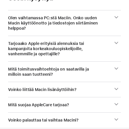
Olen vaihtamassa PC:stä Maciin. Onko uuden
Macin käyttöönotto ja tiedostojen siirtäminen
helppoa?
Tarjoaako Apple erityisiä alennuksia tai
kampanjoita korkeakouluopiskelijoille,
vanhemmille ja opettajille?
Mitä toimitus­vaihtoehtoja on saatavilla ja
milloin saan tuotteeni?
Voinko liittää Macin lisänäyttöihin?
Mitä suojaa AppleCare tarjoaa?
Voinko palauttaa tai vaihtaa Macini?