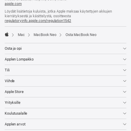
apple.com
(avautuu
uuteen
Löydät lisätietoja kuluista, jotka Apple maksaa käytettyjen akkujen
ikkunaan)
kierrätyksestä ja käsittelystä, osoitteesta
regulatoryinfo.apple.com/regulation1542
(avautuu
uuteen
ikkunaan)
Mac
MacBook Neo
Osta MacBook Neo
Apple
Osta ja opi
Applen Lompakko
Tili
Viihde
Apple Store
Yrityksille
Koulutusalalle
Applen arvot