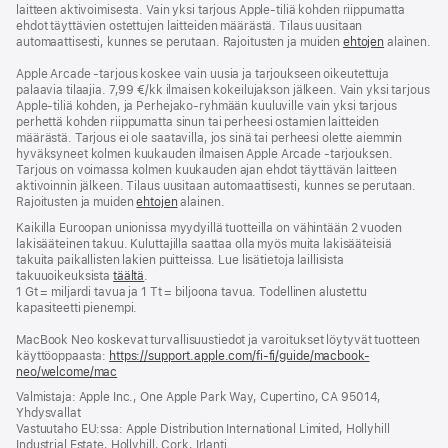
laitteen aktivoimisesta. Vain yksi tarjous Apple-tiliä kohden riippumatta
ehdot täyttävien ostettujen laitteiden määrästä. Tilaus uusitaan
automaattisesti, kunnes se perutaan. Rajoitusten ja muiden
ehtojen
alainen.
Apple Arcade -tarjous koskee vain uusia ja tarjoukseen oikeutettuja
palaavia tilaajia. 7,99 €/kk ilmaisen kokeilujakson jälkeen. Vain yksi tarjous
Apple-tiliä kohden, ja Perhe­jako-ryhmään kuuluville vain yksi tarjous
perhettä kohden riippumatta sinun tai perheesi ostamien laitteiden
määrästä. Tarjous ei ole saatavilla, jos sinä tai perheesi olette aiemmin
hyväksyneet kolmen kuukauden ilmaisen Apple Arcade ‑tarjouksen.
Tarjous on voimassa kolmen kuukauden ajan ehdot täyttävän laitteen
aktivoinnin jälkeen. Tilaus uusitaan automaattisesti, kunnes se perutaan.
Rajoitusten ja muiden
ehtojen
alainen.
Kaikilla Euroopan unionissa myydyillä tuotteilla on vähintään 2 vuoden
lakisääteinen takuu. Kuluttajilla saattaa olla myös muita lakisääteisiä
takuita paikallisten lakien puitteissa. Lue lisätietoja laillisista
takuuoikeuksista
täältä
.
1 Gt = miljardi tavua ja 1 Tt = biljoona tavua. Todellinen alustettu
kapasiteetti pienempi.
MacBook Neo koskevat turvallisuustiedot ja varoitukset löytyvät tuotteen
käyttöoppaasta:
https://support.apple.com/fi-fi/guide/macbook-
neo/welcome/mac
(avautuu
uuteen
Valmistaja: Apple Inc., One Apple Park Way, Cupertino, CA 95014,
ikkunaan)
Yhdysvallat
Vastuutaho EU:ssa: Apple Distribution International Limited, Hollyhill
Industrial Estate, Hollyhill, Cork, Irlanti