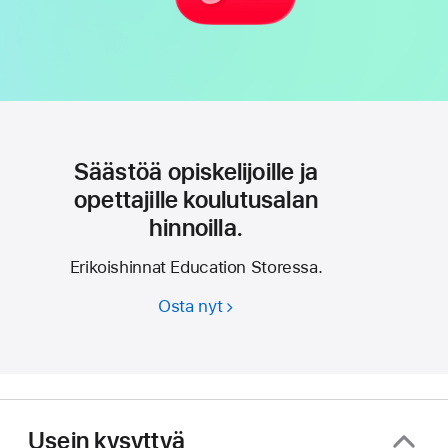
Säästöä opiskelijoille ja
opettajille koulutusalan
hinnoilla.
Erikoishinnat Education Storessa.
Osta nyt
Säästöä
opiskelijoille
ja
opettajille
koulutusalan
hinnoilla.
Usein kysyttyä