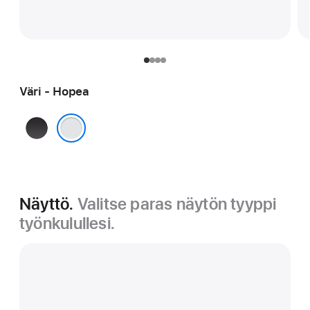
Väri - Hopea
Tähtimusta
Hopea
Näyttö.
Valitse paras näytön tyyppi
työnkulullesi.