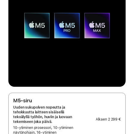
M5-siru
Uuden sukupolven nopeutta ja
tehokkuutta laitteen sisäisellä
tekoälyllä työhön, huviin ja luovaan
Alkaen
2 299 €
tekemiseen joka päivä.
10‑ytiminen prosessori, 10‑ytiminen
näytönohjain, 16‑ytiminen