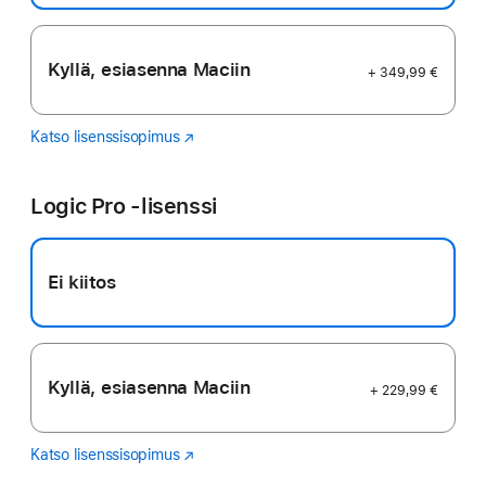
Kyllä, esiasenna Maciin
+ 349,99 €
Katso lisenssisopimus
Final
(Avautuu
Cut
uuteen
Pro
ikkunaan)
Logic Pro ‑lisenssi
Ei kiitos
Kyllä, esiasenna Maciin
+ 229,99 €
Katso lisenssisopimus
Logic
(Avautuu
Pro
uuteen