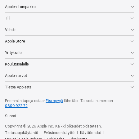
Applen Lompakko
Tili
Viihde
Apple Store
Yrityksille
Koulutusalalle
Applen arvot
Tietoa Applesta
Enemmän tapoja ostaa:
Etsi myyjä
läheltäsi. Tai soita numeroon
0800 922 72
.
Suomi
Copyright © 2026 Apple Inc. Kaikki oikeudet pidätetään.
Tietosuojakäytäntö
Evästeiden käyttö
Käyttöehdot