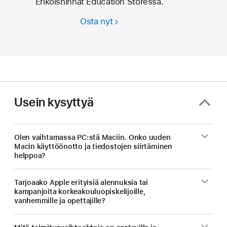
Erikoishinnat Education Storessa.
Osta nyt
Säästöä
opiskelijoille
ja
opettajille
koulutusalan
hinnoilla.
Usein kysyttyä
Olen vaihtamassa PC:stä Maciin. Onko uuden
Macin käyttöönotto ja tiedostojen siirtäminen
helppoa?
Tarjoaako Apple erityisiä alennuksia tai
kampanjoita korkeakouluopiskelijoille,
vanhemmille ja opettajille?