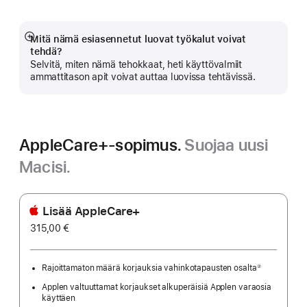
ikkunaan)
Mitä nämä esiasennetut luovat työkalut voivat
Näytä
tehdä?
lisää
Selvitä, miten nämä tehokkaat, heti käyttövalmiit
ammattitason apit voivat auttaa luovissa tehtävissä.
AppleCare+-sopimus.
Suojaa uusi
Macisi.
Lisää AppleCare+
315,00 €
Rajoittamaton määrä korjauksia vahinkotapausten osalta
②
Alaviite
Applen valtuuttamat korjaukset alkuperäisiä Applen varaosia
käyttäen