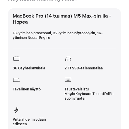
MacBook Pro (14 tuumaa) M5 Max‑sirulla ‑
Hopea
18-ytiminen prosessori, 32-ytiminen näytönohjain, 16-
ytiminen Neural Engine
36 Gt yhteis­muistia
2 Tt SSD-tallennus­tilaa
Tavallinen näyttö
Taustavalaistu
Magic Keyboard Touch ID:llä -
suomi/ruotsi
Virtalähde myydään
erikseen