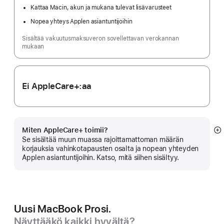
Kattaa Macin, akun ja mukana tulevat lisävarusteet
Nopea yhteys Applen asiantuntijoihin
Sisältää vakuutusmaksuveron sovellettavan verokannan
mukaan
Ei AppleCare+:aa
Miten AppleCare+ toimii?
N
Se sisältää muun muassa rajoittamattoman määrän
li
korjauksia vahinkotapausten osalta ja nopean yhteyden
Applen asiantuntijoihin. Katso, mitä siihen sisältyy.
Uusi MacBook Prosi.
Näyttääkö kaikki hyvältä?