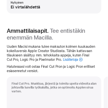
Nykyinen
Ei virtalähdettä
Ammattilaisapit.
Tee entistäkin
enemmän Macilla.
Uuden Macisi mukana tulee maksuton kolmen kuukauden
kokeiluversio Apple Creator Studiosta. Tähän kattavaan
tilaukseen sisältyy mm. tehokkaita appeja, kuten Final
Cut Pro, Logic Pro ja Pixelmator Pro.
Lisätietoja
Apple
Creator Studio
Halutessasi voit ostaa Final Cut Pron ja Logic Pron erilliset
esiasennetut versiot.
Final Cut Pro. Muokkaa, järjestä ja toimita upeita videoita alan
johtavilla luovilla työkaluilla, jotka on optimoitu Applen sirua
varten.