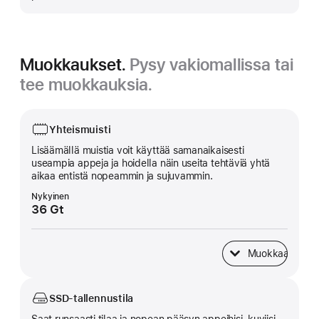
Muokkaukset.
Pysy vakiomallissa tai
tee muokkauksia.
Yhteismuisti
Lisäämällä muistia voit käyttää saman­aikaisesti
useampia appeja ja hoidella näin useita tehtäviä yhtä
aikaa entistä nopeammin ja sujuvammin.
Nykyinen
36 Gt
Muokkaa
Yhteismuisti
SSD-tallennustila