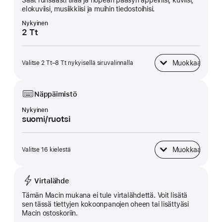
Saat runsaasti tilaa ja nopean pääsyn appeihisi, kuviisi,
elokuviisi, musiikkiisi ja muihin tiedostoihisi.
Nykyinen
2 Tt
Muokkaa
Valitse 2 Tt–8 Tt nykyisellä siruvalinnalla
SSD-tallennustila
Näppäimistö
Nykyinen
suomi/ruotsi
Muokkaa
Valitse 16 kielestä
Näppäimistö
Virtalähde
Tämän Macin mukana ei tule virta­lähdettä. Voit lisätä
sen tässä tiettyjen kokoonpanojen oheen tai lisättyäsi
Macin ostoskoriin.