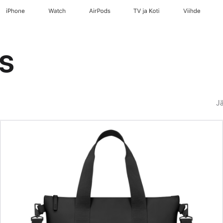
iPhone
Watch
AirPods
TV ja Koti
Viihde
us
Jä
Edellinen
Kuva