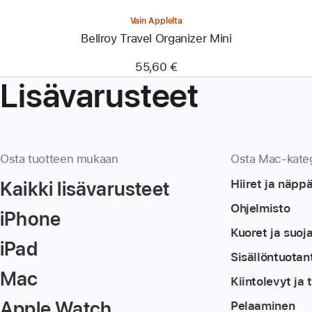
Vain Applelta
Bellroy Travel Organizer Mini
55,60 €
Lisävarusteet
Osta tuotteen mukaan
Osta Mac-kate
Kaikki lisävarusteet
Hiiret ja näpp
Ohjelmisto
iPhone
Kuoret ja suoj
iPad
Sisällöntuotan
Mac
Kiintolevyt ja 
Apple Watch
Pelaaminen