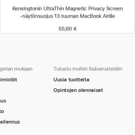
Kensingtonin UltraThin Magnetic Privacy Screen
‑näytönsuojus 13 tuuman MacBook Airille
55,60 €
gorian mukaan
Tutustu muihin lisävarusteisiin
äimistöt
Uusia tuotteita
Opintojen olennaiset
aus
to
tallennus