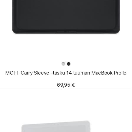
-
MOFT
Carry
Sleeve
‑tasku
14 tuuman
MacBook Prolle
MOFT Carry Sleeve ‑tasku 14 tuuman MacBook Prolle
69,95 €