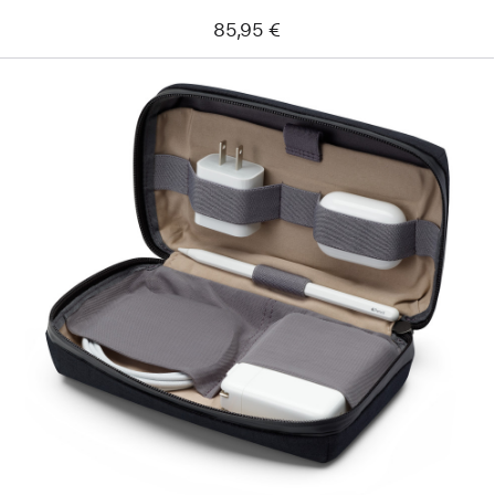
85,95 €
Edellinen
Kuva
-
Bellroy
Travel
Organizer