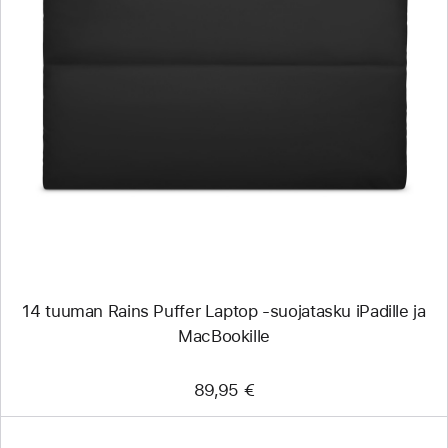
Edellinen
Kuva
-
14 tuuman
Rains
Puffer
Laptop
‑suojatasku
iPadille
ja
MacBookille
14 tuuman Rains Puffer Laptop ‑suojatasku iPadille ja
MacBookille
89,95 €