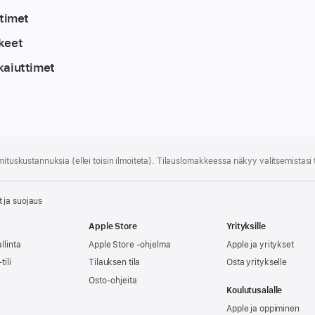
ttimet
keet
kaiuttimet
mitus­kustannuksia (ellei toisin ilmoiteta). Tilauslomakkeessa näkyy valitsemistasi
 ja suojaus
Apple Store
Yrityksille
llinta
Apple Store -ohjelma
Apple ja yritykset
tili
Tilauksen tila
Osta yritykselle
Osto-ohjeita
Koulutusalalle
Apple ja oppiminen