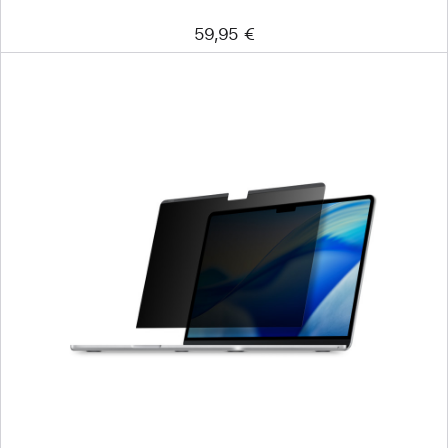
59,95 €
Edellinen
Kuva
-
Kensingtonin
UltraThin
Magnetic
Privacy
Screen
‑näytönsuojus
13 tuuman
MacBook Airille