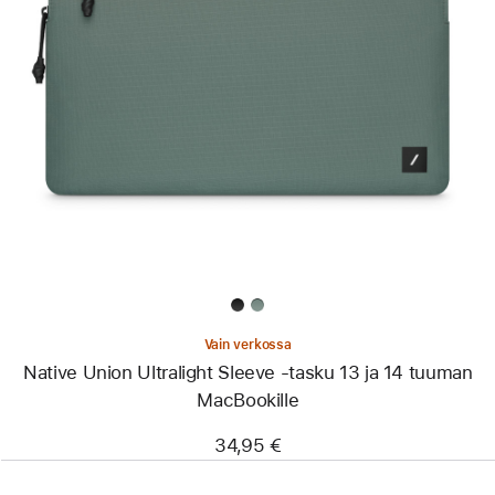
Edellinen
Kuva
-
Native
Union
Ultralight
Sleeve
‑tasku
13 ja 14 tuuman
MacBookille
Vain verkossa
Native Union Ultralight Sleeve ‑tasku 13 ja 14 tuuman
MacBookille
34,95 €