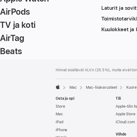
Laturit ja sovi
AirPods
Toimistotarvik
TV ja koti
Kuulokkeet ja 
AirTag
Beats
Alaviite
alaviitteet
Hinnat sisältävät ALV:n (25.5 %), mutta eivät toi
Mac
Mac-lisävarusteet
Kuoret
Apple
Osta ja opi
Tili
Store
Apple-tilin ha
Mac
Apple Store -
iPad
iCloud.com
iPhone
Viihde