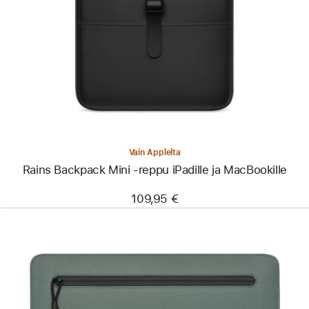
-
Rains
Backpack
Mini
‑reppu
iPadille
ja
MacBookille
Vain Applelta
Rains Backpack Mini ‑reppu iPadille ja MacBookille
109,95 €