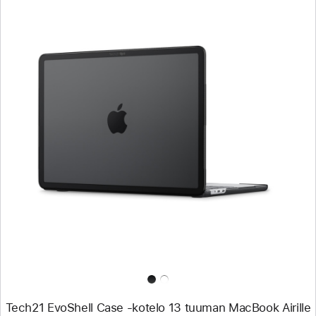
Edellinen
Kuva
-
Tech21
EvoShell Case
‑kotelo
13 tuuman
MacBook Airille
Tech21 EvoShell Case ‑kotelo 13 tuuman MacBook Airille