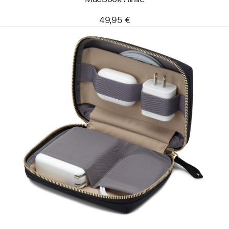
49,95 €
Edellinen
Kuva
-
Bellroy
Travel
Organizer Mini