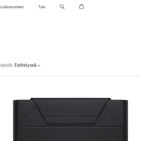
Lisävarusteet
Tuki
rjestä
:
Esittelyssä
Edellinen
Kuva