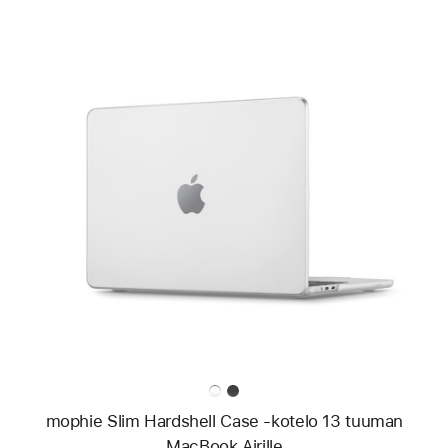
Edellinen
Kuva
-
mophie
Slim
Hardshell
Case
‑kotelo
13 tuuman
MacBook Airille
mophie Slim Hardshell Case ‑kotelo 13 tuuman
MacBook Airille