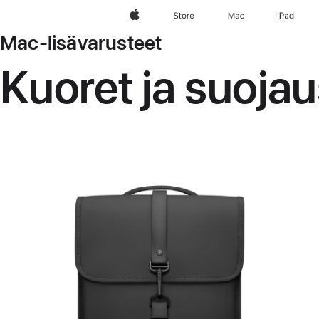
Apple
Store
Mac
iPad
Mac-lisävarusteet
Kuoret ja suoja
Edellinen
Kuva