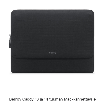
Edellinen
Kuva
-
Bellroy Caddy
13 ja
14 tuuman
Mac-
kannettaville
Bellroy Caddy 13 ja 14 tuuman Mac-kannettaville