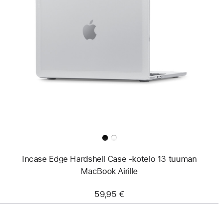
Edellinen
Kuva
-
Incase
Edge
Hardshell Case
‑kotelo
13 tuuman
MacBook Airille
Incase Edge Hardshell Case ‑kotelo 13 tuuman
MacBook Airille
59,95 €