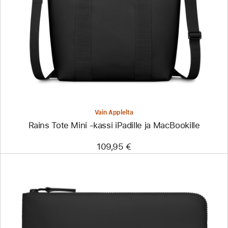
-
Rains
Tote
Mini
‑kassi
iPadille
ja
MacBookille
Vain Applelta
Rains Tote Mini ‑kassi iPadille ja MacBookille
109,95 €