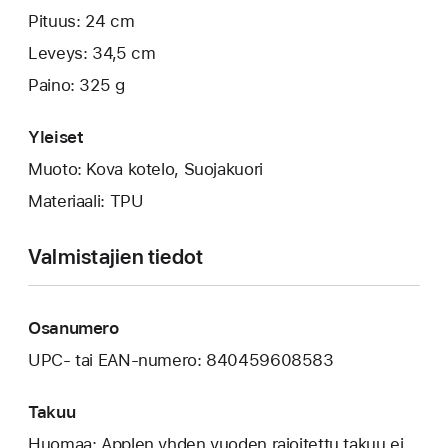
Pituus: 24 cm
Leveys: 34,5 cm
Paino: 325 g
Yleiset
Muoto: Kova kotelo, Suojakuori
Materiaali: TPU
Valmistajien tiedot
Osanumero
UPC- tai EAN-numero: 840459608583
Takuu
Huomaa: Applen yhden vuoden rajoitettu takuu ei