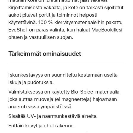
matalan kotelon luistamattomat jalat tekevät
kirjoittamisesta vakaata, ja kotelon tarkasti sijoitetut
aukot pitävät portit ja toiminnot helposti
käytettävinä. 100 % kierrätysmateriaaleihin pakattu
EvoShell on paras valinta, kun haluat MacBookillesi
ohuen ja vastuullisen suojan.
Tärkeimmät ominaisuudet
Iskunkestävyys on suunniteltu kestämään useita
iskuja ja pudotuksia.
Valmistuksessa on käytetty Bio-Spice-materiaalia,
joka auttaa muoveja (ei magneetteja) hajoamaan
anaerobisissa ympäristöissä.
Sisältää UV- ja naarmunkestäviä aineita.
Erittäin kevyt ja ohut rakenne.