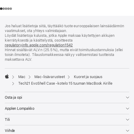
Alaviite
alaviitteet
Jos haluat lisätietoja siitä, täyttääkö tuote eurooppalaisen lainsäädännön
vaatimukset, ota yhteys valmistajaan.
Löydät lisätietoja kuluista, jotka Apple maksaa käytettyjen akkujen
kierrätyksestä ja käsittelystä, osoitteesta
regulatoryinfo.apple.com/regulation1542
(avautuu
Hinnat sisältävät ALV:n (25.5 %), mutta eivät toimitus­kustannuksia (ellei
uuteen
toisin ilmoiteta). Tilauslomakkeessa näkyy valitsemistasi tuotteista
ikkunaan)
maksettava ALV.
Mac
Mac-lisävarusteet
Kuoret ja suojaus
Apple
Tech21 EvoShell Case ‑kotelo 15 tuuman MacBook Airille
Osta ja opi
Applen Lompakko
Tili
Viihde