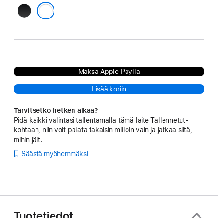
Musta
Kirkas
Maksa Apple Paylla
Lisää koriin
Tarvitsetko hetken aikaa?
Pidä kaikki valintasi tallentamalla tämä laite Tallennetut-
kohtaan, niin voit palata takaisin milloin vain ja jatkaa siitä,
mihin jäit.
Säästä myöhemmäksi
Tuotetiedot