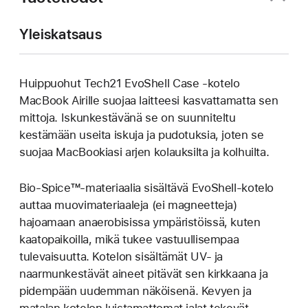
Yleiskatsaus
Huippuohut Tech21 EvoShell Case ‑kotelo
MacBook Airille suojaa laitteesi kasvattamatta sen
mittoja. Iskunkestävänä se on suunniteltu
kestämään useita iskuja ja pudotuksia, joten se
suojaa MacBookiasi arjen kolauksilta ja kolhuilta.
Bio-Spice™-materiaalia sisältävä EvoShell-kotelo
auttaa muovimateriaaleja (ei magneetteja)
hajoamaan anaerobisissa ympäristöissä, kuten
kaatopaikoilla, mikä tukee vastuullisempaa
tulevaisuutta. Kotelon sisältämät UV- ja
naarmunkestävät aineet pitävät sen kirkkaana ja
pidempään uudemman näköisenä. Kevyen ja