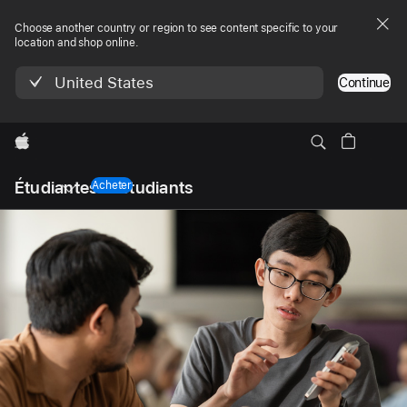
Choose another country or region to see content specific to your
location and shop online.
United States
Continue
Apple
Nav
Étudiantes et étudiants
locale
Acheter
Ouvrir
le
menu