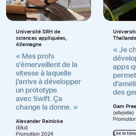
Université SRH de
Universit
sciences appliquées,
Thaïland
Allemagne
« Je c
« Mes profs
dévelo
s’émerveillent de la
apps q
vitesse à laquelle
permet
j’arrive à développer
d’améli
un prototype
des ge
avec Swift. Ça
change la donne. »
Gam Pre
(elle/elle)
Promotio
Alexander Reinicke
(il/lui)
Promotion 2024
Lire le té