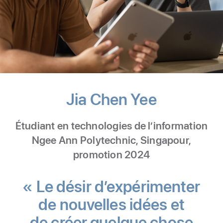
Jia Chen Yee
-
Dévelop
Étudiant en technologies de l’information
d’apps
Ngee Ann Polytechnic, Singapour,
promotion 2024
« Le désir d’expérimenter
de nouvelles idées et
de créer quelque chose