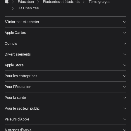
de

Éducation
Étudiantes et étudiants
Témoignages
page
Apple
Jia Chen Yee
Apple
S’informer et acheter
Apple Cartes
Compte
Divertissements
Apple Store
Pour les entreprises
Pour l’Éducation
Pour la santé
Pour le secteur public
Valeurs d’Apple
À propos d’Apple