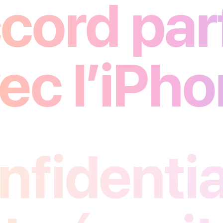
cord parf
ec l’iPho
nfidentia