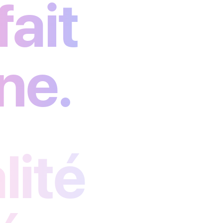
ait
ne.
lité