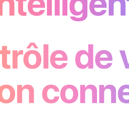
intelligen
trôle de
son
conne