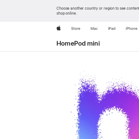
Choose another country or region to see content
shop online.
Apple
Store
Mac
iPad
iPhone
HomePod mini
HomePod mini