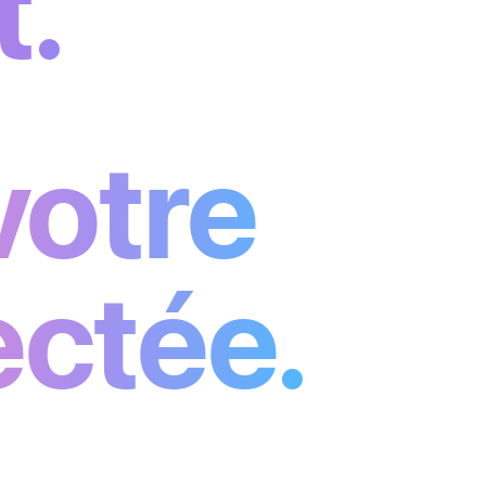
t.
votre
ctée.