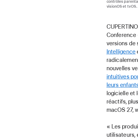
contrôles parenta
visionOS et tvOS.
CUPERTINO
Conference 
versions de s
Intelligence
radicalement
nouvelles ve
intuitives p
leurs enfant
logicielle e
réactifs, plu
macOS 27, w
« Les produi
utilisateurs