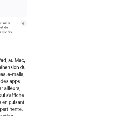
r sur la
 et de
du monde
iPad, au Mac,
préhension du
es, e‑mails,
e des apps
 ailleurs,
ui s’affiche
s en puisant
ertinente.