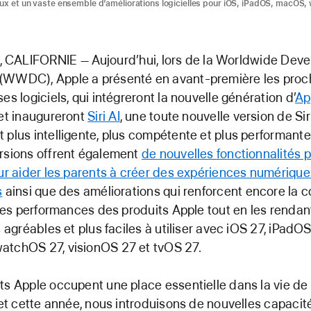
ux et un vaste ensemble d’améliorations logicielles pour iOS, iPadOS, macOS,
, CALIFORNIE
Aujourd’hui, lors de la Worldwide Deve
(WWDC), Apple a présenté en avant-première les proc
es logiciels, qui intégreront la nouvelle génération d’
Ap
et inaugureront
Siri AI
, une toute nouvelle version de Siri
 plus intelligente, plus compétente et plus performante
rsions offrent également
de nouvelles fonctionnalités 
our aider les parents à créer des expériences numérique
s
ainsi que des améliorations qui renforcent encore la 
t les performances des produits Apple tout en les rendan
s agréables et plus faciles à utiliser avec iOS 27, iPadOS
atchOS 27, visionOS 27 et tvOS 27.
ts Apple occupent une place essentielle dans la vie de
, et cette année, nous introduisons de nouvelles capacit