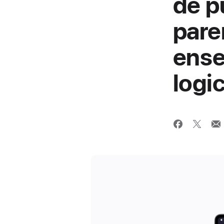
de p
pare
ense
logic