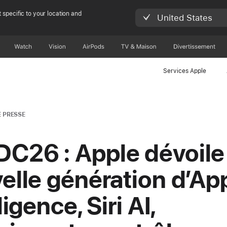
 specific to your location and
United States
Watch
Vision
AirPods
TV & Maison
Divertissements
Services Apple
 PRESSE
26 : Apple dévoile 
elle génération d’Ap
ligence, Siri AI,