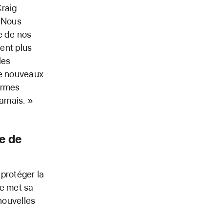
Craig
« Nous
e de nos
ment plus
les
de nouveaux
formes
jamais. »
te de
protéger la
ce met sa
 nouvelles