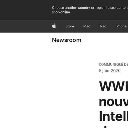
Choose another country or region to see content
shop online.
Apple
Store
Mac
iPad
iPhone
Newsroom
COMMUNIQUÉ DE
8 juin 2026
WWDC
nouv
Intel