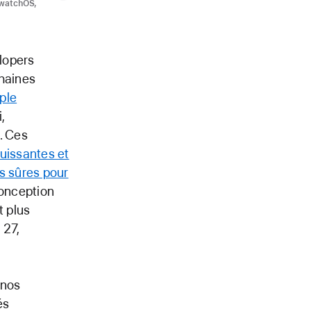
 watchOS,
lopers
haines
ple
,
. Ces
puissantes et
s sûres pour
conception
t plus
 27,
 nos
és