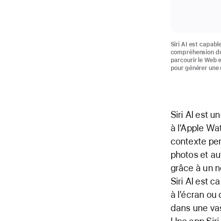
Siri AI est capabl
compréhension du 
parcourir le Web 
pour générer une 
Siri AI est u
à l’Apple Wa
contexte per
photos et au
grâce à un n
Siri AI est 
à l’écran ou
dans une va