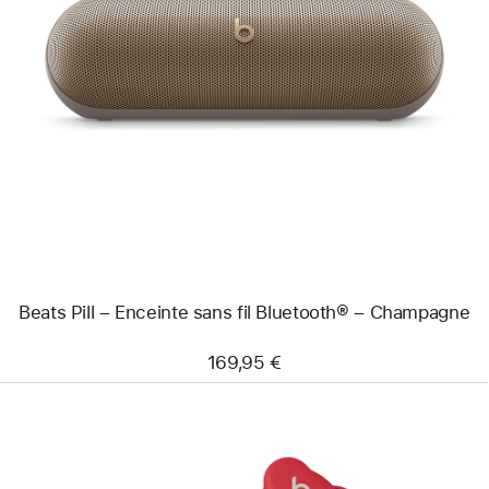
Précédent
Image
-
Beats
Pill
–
Enceinte
sans
fil
Bluetooth®
–
Champagne
Beats Pill – Enceinte sans fil Bluetooth® – Champagne
169,95 €