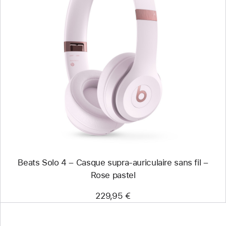
Précédent
Image
-
Beats Solo 4
–
Casque
supra-
auriculaire
sans
fil
–
Rose pastel
Beats Solo 4 – Casque supra-auriculaire sans fil –
Rose pastel
229,95 €