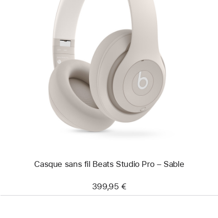
Précédent
Image
-
Casque
sans
fil
Beats Studio Pro
–
Sable
Casque sans fil Beats Studio Pro – Sable
399,95 €