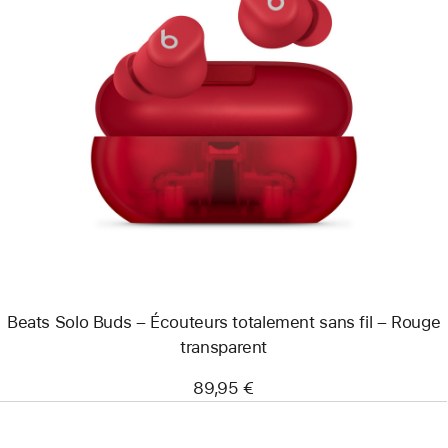
Précédent
Image
-
Beats
Solo
Buds
–
Écouteurs
totalement
sans
fil
–
Rouge
transparent
Beats Solo Buds – Écouteurs totalement sans fil – Rouge
transparent
89,95 €