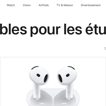
Watch
Vision
AirPods
TV & Maison
Divertissements
bles pour les ét
T