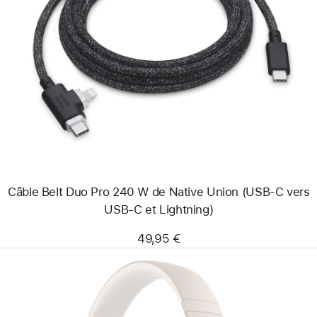
Précédent
Image
-
Câble
Belt
Duo
Pro
240 W
de
Native Union
(USB-
C
vers
USB-
Câble Belt Duo Pro 240 W de Native Union (USB-C vers
C
et
USB-C et Lightning)
Lightning)
49,95 €