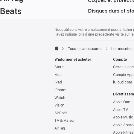
Coques et protecti
Beats
Disques durs et st
Pied
Notes
Nous utilisons votre emplacement pour afficher 
de
de
l’avez indiqué lors d’une précédente visite sur le
bas
page
de
page
Tous les accessoires
Les incontour
Apple
S’informer et acheter
Compte
Store
Gérer le co
Mac
Compte Appl
iPad
iCloud.com
iPhone
Divertissem
Watch
Apple One
Vision
Apple TV
AirPods
Apple Music
TV & Maison
Apple Arcad
AirTag
Apple Fitnes