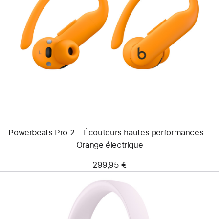
Précédent
Image
-
Powerbeats Pro 2
–
Écouteurs
hautes
performances
–
Orange
électrique
Powerbeats Pro 2 – Écouteurs hautes performances –
Orange électrique
299,95 €