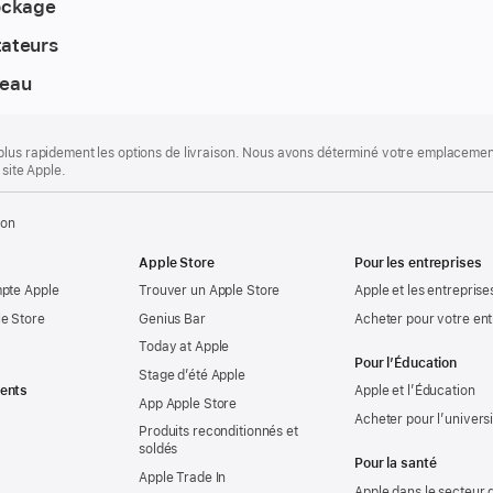
ockage
tateurs
reau
plus rapidement les options de livraison. Nous avons déterminé votre emplacement
 site Apple.
ion
Apple Store
Pour les entreprises
mpte Apple
Trouver un Apple Store
Apple et les entreprise
e Store
Genius Bar
Acheter pour votre ent
Today at Apple
Pour l’Éducation
Stage d’été Apple
ents
Apple et l’Éducation
App Apple Store
Acheter pour l’univers
Produits reconditionnés et
soldés
Pour la santé
Apple Trade In
Apple dans le secteur d