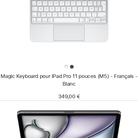
-
Magic
Keyboard
pour
iPad Pro
11 pouces
(M5)
-
Français
-
Blanc
Magic Keyboard pour iPad Pro 11 pouces (M5) - Français -
Blanc
349,00 €