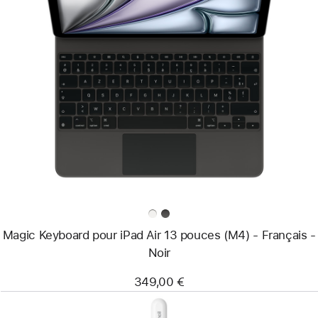
Précédent
Image
-
Magic
Keyboard
pour
iPad Air
13 pouces
(M4)
-
Français
-
Noir
Magic Keyboard pour iPad Air 13 pouces (M4) - Français -
Noir
349,00 €