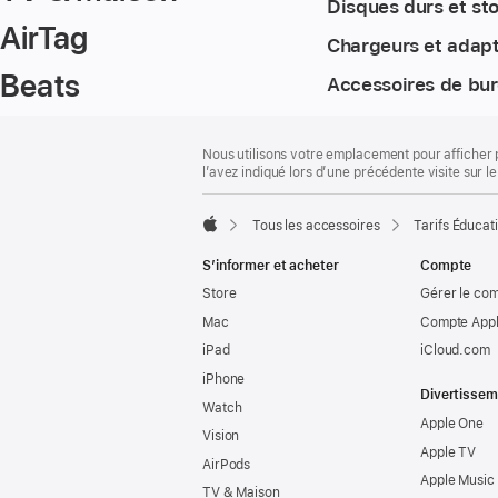
Disques durs et st
AirTag
Chargeurs et adap
Beats
Accessoires de bu
Pied
Notes
Nous utilisons votre emplacement pour afficher 
de
de
l’avez indiqué lors d’une précédente visite sur le
bas
page
de
page
Tous les accessoires
Tarifs Éducat
Apple
S’informer et acheter
Compte
Store
Gérer le co
Mac
Compte Appl
iPad
iCloud.com
iPhone
Divertissem
Watch
Apple One
Vision
Apple TV
AirPods
Apple Music
TV & Maison