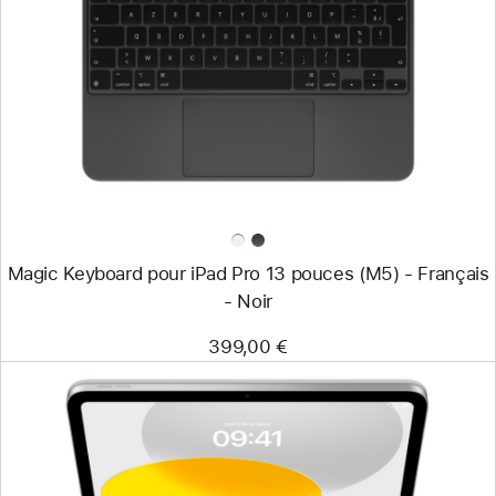
-
Magic
Keyboard
pour
iPad Pro
13 pouces
(M5)
-
Français
-
Noir
Magic Keyboard pour iPad Pro 13 pouces (M5) - Français
- Noir
399,00 €