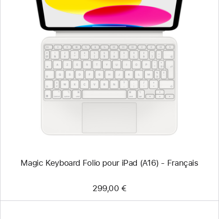
Précédent
Image
-
Magic Keyboard
Folio
pour
iPad
(A16)
-
Français
Magic Keyboard Folio pour iPad (A16) - Français
299,00 €