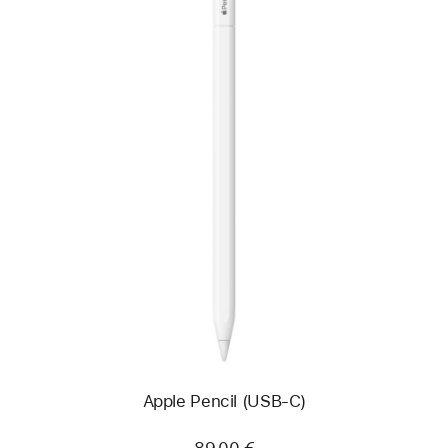
Précédent
Image
-
Apple Pencil
(USB-
C)
Apple Pencil (USB-C)
89,00 €