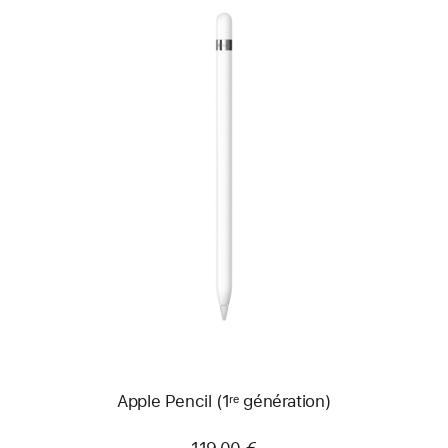
Précédent
Image
-
Apple Pencil
(1ʳᵉ génération)
Apple Pencil (1ʳᵉ génération)
119,00 €