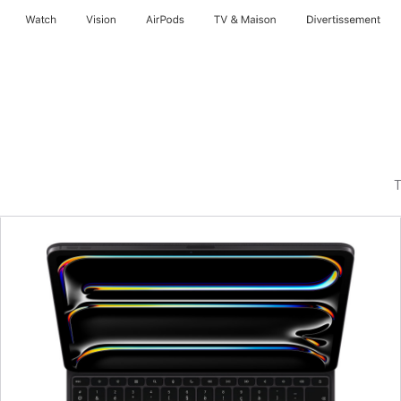
Watch
Vision
AirPods
TV & Maison
Divertissements
T
Précédent
Image