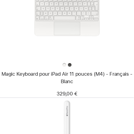
-
Magic
Keyboard
pour
iPad Air
11 pouces
(M4)
-
Français
-
Blanc
Magic Keyboard pour iPad Air 11 pouces (M4) - Français -
Blanc
329,00 €