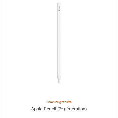
Précédent
Image
-
Apple Pencil
(2ᵉ génération)
Gravure gratuite
Apple Pencil (2ᵉ génération)