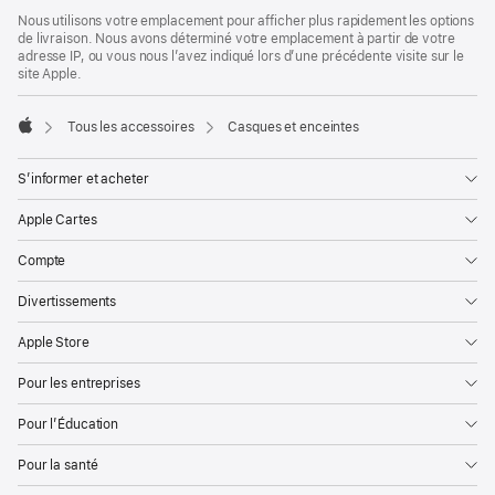
Pied
Notes
Nous utilisons votre emplacement pour afficher plus rapidement les options
de
de
de livraison. Nous avons déterminé votre emplacement à partir de votre
bas
page
adresse IP, ou vous nous l’avez indiqué lors d’une précédente visite sur le
de
site Apple.
page
Tous les accessoires
Casques et enceintes
Apple
S’informer et acheter
Apple Cartes
Compte
Divertissements
Apple Store
Pour les entreprises
Pour l’Éducation
Pour la santé