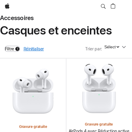
Apple
Accessoires
Casques et enceintes
Trier par
Filtre
Réinitialiser
Trier par
:
1
filters active
Gravure gratuite
Gravure gratuite
AirPods 4 avec Réduction active