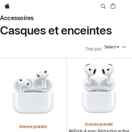
Apple
Accessoires
Casques et enceintes
Trier par
Trier par
:
Gravure gratuite
Gravure gratuite
AirPods 4 avec Réduction active