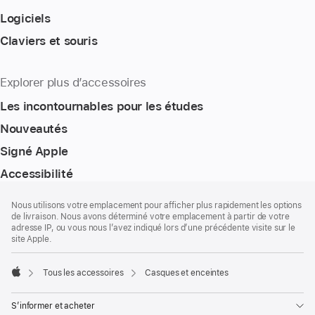
Logiciels
Claviers et souris
Explorer plus d’accessoires
Les incontournables pour les études
Nouveautés
Signé Apple
Accessibilité
Pied
Notes
Nous utilisons votre emplacement pour afficher plus rapidement les options
de
de
de livraison. Nous avons déterminé votre emplacement à partir de votre
bas
page
adresse IP, ou vous nous l’avez indiqué lors d’une précédente visite sur le
de
site Apple.
page
Tous les accessoires
Casques et enceintes
Apple
S’informer et acheter