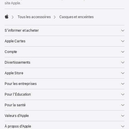
de
site Apple.
page
Tous les accessoires
Casques et enceintes
Apple
S’informer et acheter
Apple Cartes
Compte
Divertissements
Apple Store
Pour les entreprises
Pour l’Éducation
Pour la santé
Valeurs d’Apple
À propos d’Apple