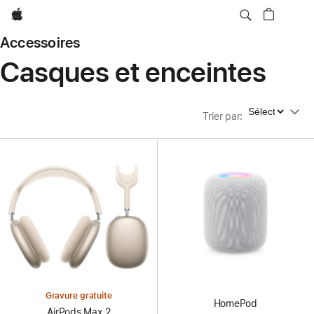
Apple
Accessoires
Casques et enceintes
Trier par
Trier par
:
Gravure gratuite
HomePod
AirPods Max 2