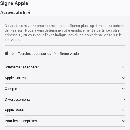
Signé Apple
Accessibilité
Pied
Notes
Nous utilisons votre emplacement pour afficher plus rapidement les options
de
de
de livraison. Nous avons déterminé votre emplacement à partir de votre
bas
page
adresse IP, ou vous nous l’avez indiqué lors d’une précédente visite sur le
de
site Apple.
page
Tous les accessoires
Signé Apple
Apple
S’informer et acheter
Apple Cartes
Compte
Divertissements
Apple Store
Pour les entreprises