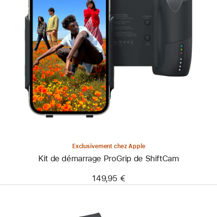
Précédent
Image
-
Kit
de
démarrage
ProGrip
de
ShiftCam
Exclusivement chez Apple
Kit de démarrage ProGrip de ShiftCam
149,95 €