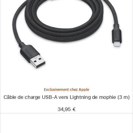
Précédent
Image
-
Câble
de
charge
USB-
A
vers
Lightning
de
mophie
(3 m)
Exclusivement chez Apple
Câble de charge USB-A vers Lightning de mophie (3 m)
34,95 €