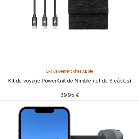
-
Kit
de
voyage
PowerKnit
de
Nimble
(lot
de
3 câbles)
Exclusivement chez Apple
Kit de voyage PowerKnit de Nimble (lot de 3 câbles)
39,95 €