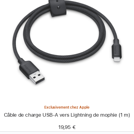
Précédent
Image
-
Câble
de
charge
USB-
A
vers
Lightning
de
mophie
(1 m)
Exclusivement chez Apple
Câble de charge USB-A vers Lightning de mophie (1 m)
19,95 €