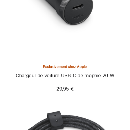
-
Chargeur
de
voiture
USB-
C
de
mophie
20 W
Exclusivement chez Apple
Chargeur de voiture USB-C de mophie 20 W
29,95 €