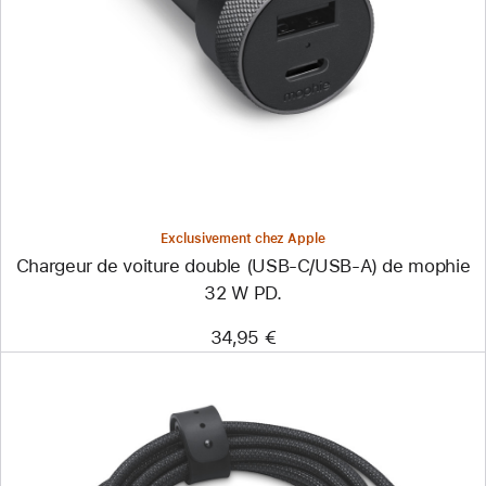
-
Chargeur
de
voiture
double
(USB-
C/USB-
A)
de
mophie
32 W PD.
Exclusivement chez Apple
Chargeur de voiture double (USB-C/USB-A) de mophie
32 W PD.
34,95 €