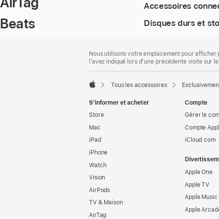
AirTag
Accessoires conne
Beats
Disques durs et st
Pied
Notes
Nous utilisons votre emplacement pour afficher 
de
de
l’avez indiqué lors d’une précédente visite sur le
bas
page
de
page
Tous les accessoires
Exclusivemen
Apple
S’informer et acheter
Compte
Store
Gérer le co
Mac
Compte Appl
iPad
iCloud.com
iPhone
Divertissem
Watch
Apple One
Vision
Apple TV
AirPods
Apple Music
TV & Maison
Apple Arcad
AirTag