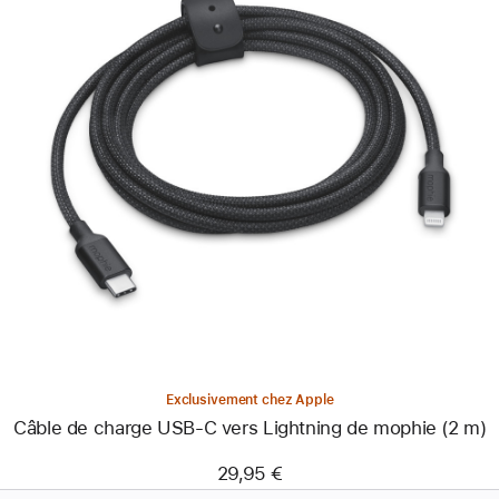
Précédent
Image
-
Câble
de
charge
USB-
C
vers
Lightning
de
mophie
(2 m)
Exclusivement chez Apple
Câble de charge USB-C vers Lightning de mophie (2 m)
29,95 €