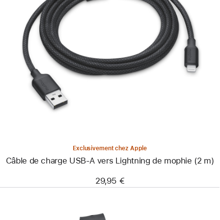
Précédent
Image
-
Câble
de
charge
USB-
A
vers
Lightning
de
mophie
(2 m)
Exclusivement chez Apple
Câble de charge USB-A vers Lightning de mophie (2 m)
29,95 €