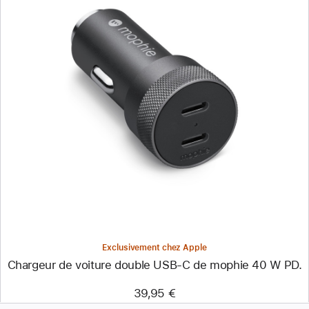
Précédent
Image
-
Chargeur
de
voiture
double
USB-
C
de
mophie
40 W PD.
Exclusivement chez Apple
Chargeur de voiture double USB-C de mophie 40 W PD.
39,95 €