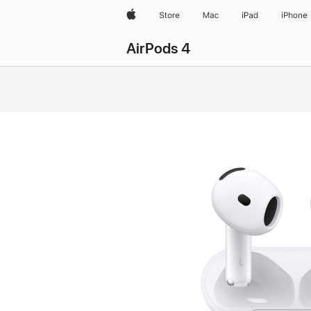
Apple
Store
Mac
iPad
iPhone
AirPods 4
Acheter
des
AirPods 4