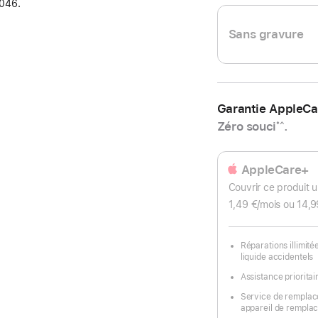
046.
une
nouvelle
Sans gravure
fenêtre)
Garantie AppleCa
Zéro souci
.
*^
AppleCare+
Couvrir ce produit 
1,49 €
/mois
par
ou 14,9
mois
Réparations illimit
liquide accidentels
Assistance prioritai
Service de remplac
appareil de remplac