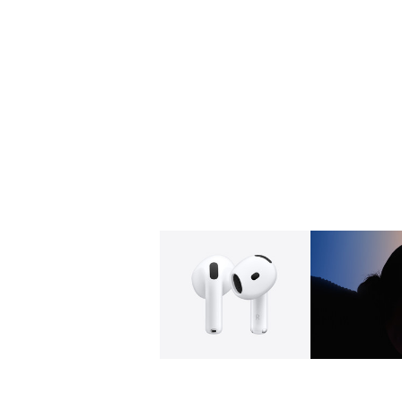
Galerie
Image
1