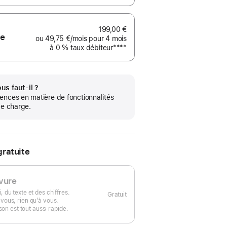
de
bas
de
199,00 €
page
ve
ou
49,75 €
/mois
par mois
pour 4 mois
à 0 %
taux débiteur
Note
****
de
bas
de
page
us faut-il ?
ences en matière de fonctionnalités
de charge.
gratuite
vure
, du texte et des chiffres.
Gratuit
 vous, rien qu’à vous.
ison est tout aussi rapide.