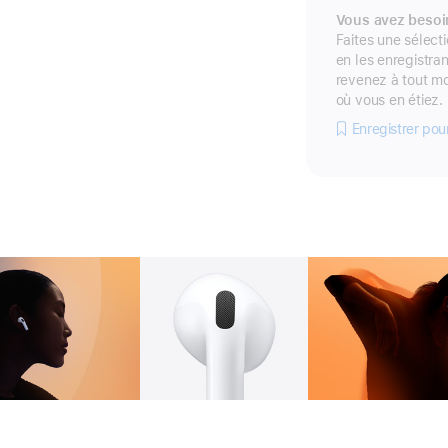
Vous avez besoin
Faites une sélecti
en les enregistran
revenez à tout m
où vous en étiez.
Enregistrer pou
Galerie
Image
2
Galerie
Image
3
Ga