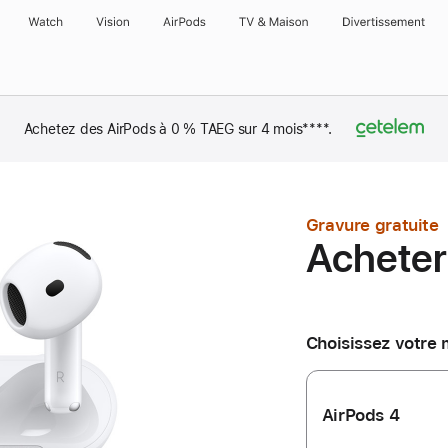
Watch
Vision
AirPods
TV & Maison
Divertissements
Achetez des AirPods à 0 % TAEG sur 4 mois
Note
****.
de
bas
de
page
Gravure gratuite
Acheter
Choisissez votre
AirPods 4