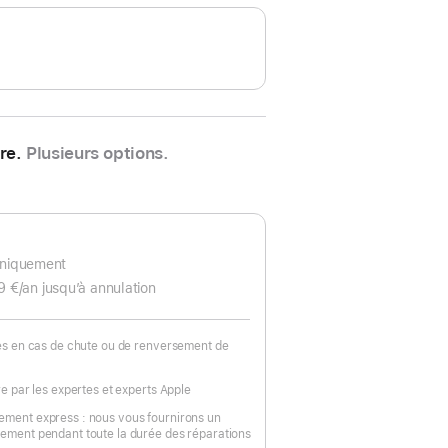
re.
Plusieurs options.
uniquement
9 €
/an
par
jusqu’à annulation
an
ées en cas de chute ou de renversement de
re par les expertes et experts Apple
ement express : nous vous fournirons un
ement pendant toute la durée des réparations