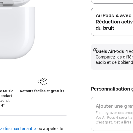
AirPods 4 avec
Réduction acti
du bruit
Quels AirPods 4 vo
Afficher
Comparez les différ
plus
audio et de boîtier 
Personnalisation 
le Music
Retours faciles et gratuits
pendant
’achat
Ajouter une gra
 4
Note
⁺
de
Faites graver des emoji
bas
Vos AirPods 4 seront à
de
C’est gratuit et la livra
page
(s’ouvre
z dès maintenant
ou appelez le
dans