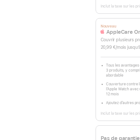
Inclut la taxe sur les 
Nouveau
AppleCare O
Couvrir plusieurs pr
20,99 €
/mois
par
jusqu’
mois
Tous les avantages
3 produits, y compr
abordable
Couverture contre le
l’Apple Watch avec
12 mois
Ajoutez d’autres pr
Inclut la taxe sur les 
Pas de garanti