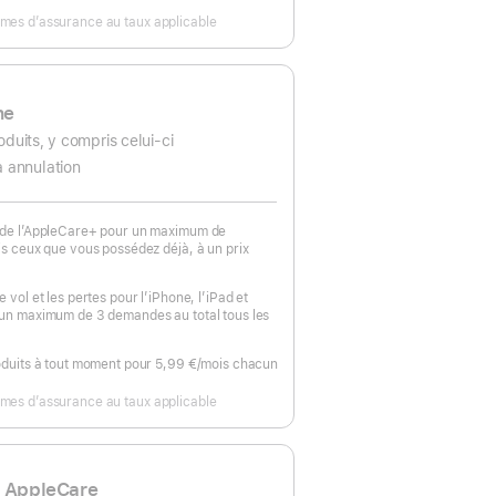
primes d’assurance au taux applicable
ne
oduits, y compris celui-ci
à annulation
 de l’AppleCare+ pour un maximum de
is ceux que vous possédez déjà, à un prix
 vol et les pertes pour l’iPhone, l’iPad et
 un maximum de 3 demandes au total tous les
oduits à tout moment pour 5,99 €
/mois
par
chacun
mois
primes d’assurance au taux applicable
e AppleCare