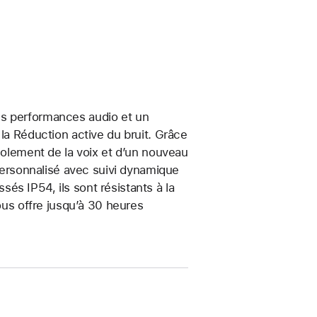
es performances audio et un
la Réduction active du bruit. Grâce
Isolement de la voix et d’un nouveau
l personnalisé avec suivi dynamique
e
assés IP54, ils sont résistants à la
us offre jusqu’à 30 heures
e