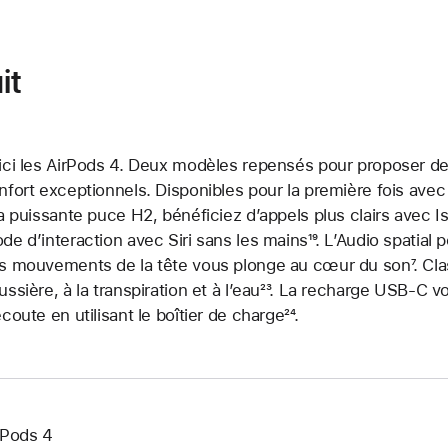
it
ici les AirPods 4. Deux modèles repensés pour proposer d
nfort exceptionnels. Disponibles pour la première fois avec 
la puissante puce H2, bénéficiez d’appels plus clairs avec 
de d’interaction avec Siri sans les mains
Note
¹⁹. L’Audio spatia
s mouvements de la tête vous plonge au cœur du son
de
Not
⁷. Cl
ussière, à la transpiration et à l’eau
Note
²³. La recharge USB-C vo
bas
de
écoute en utilisant le boîtier de charge
de
Note
²⁴.
de
bas
bas
de
page
de
de
bas
pag
page
de
page
rPods 4