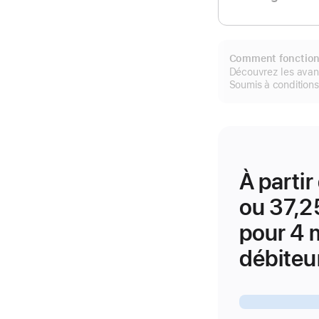
Comment fonctionn
Découvrez les avan
Soumis à conditions.
À partir
ou
37,2
pour 4 
débiteu