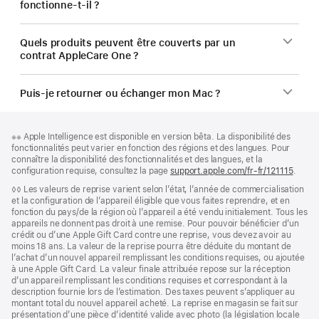
fonctionne-t-il ?
Quels produits peuvent être couverts par un
contrat AppleCare One ?
Puis-je retourner ou échanger mon Mac ?
Pied
Notes
Note
※※ Apple Intelligence est disponible en version bêta. La disponibilité des
de
de
de
fonctionnalités peut varier en fonction des régions et des langues. Pour
bas
page
bas
connaître la disponibilité des fonctionnalités et des langues, et la
de
de
configuration requise, consultez la page
support.apple.com/fr-fr/121115
(s’ouv
.
page
page
dans
Note
◊◊ Les valeurs de reprise varient selon l’état, l’année de commercialisation
une
de
et la configuration de l’appareil éligible que vous faites reprendre, et en
nouvel
bas
fonction du pays/de la région où l’appareil a été vendu initialement. Tous les
fenêtr
de
appareils ne donnent pas droit à une remise. Pour pouvoir bénéficier d’un
page
crédit ou d’une Apple Gift Card contre une reprise, vous devez avoir au
moins 18 ans. La valeur de la reprise pourra être déduite du montant de
l’achat d’un nouvel appareil remplissant les conditions requises, ou ajoutée
à une Apple Gift Card. La valeur finale attribuée repose sur la réception
d’un appareil remplissant les conditions requises et correspondant à la
description fournie lors de l’estimation. Des taxes peuvent s’appliquer au
montant total du nouvel appareil acheté. La reprise en magasin se fait sur
présentation d’une pièce d’identité valide avec photo (la législation locale