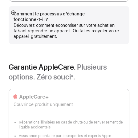
Comment le processus d’échange
Afficher
fonctionne‑t‑il ?
plus
Découvrez comment économiser sur votre achat en
faisant reprendre un appareil. Ou faites recycler votre
appareil gratuitement.
Garantie AppleCare.
Plusieurs
options. Zéro souci
.
※
Note
de
bas
AppleCare+
de
Couvrir ce produit uniquement
page
Réparations illimitées en cas de chute ou de renversement de
liquide accidentels
Assistance prioritaire par les expertes et experts Apple