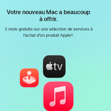
Votre nouveau Mac a beaucoup
à offrir.
3 mois gratuits sur une sélection de services à
l’achat d’un produit Apple
.
∆
Note
de
bas
de
page