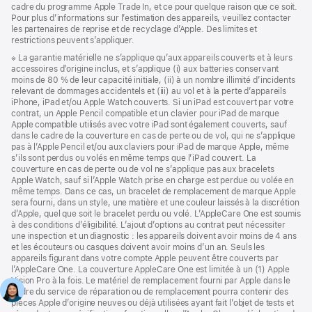
cadre du programme Apple Trade In, et ce pour quelque raison que ce soit.
Pour plus d’informations sur l’estimation des appareils, veuillez contacter
les partenaires de reprise et de recyclage d’Apple. Des limites et
restrictions peuvent s’appliquer.
Note
※ La garantie matérielle ne s’applique qu’aux appareils couverts et à leurs
de
accessoires d’origine inclus, et s’applique (i) aux batteries conservant
bas
moins de 80 % de leur capacité initiale, (ii) à un nombre illimité d’incidents
de
relevant de dommages accidentels et (iii) au vol et à la perte d’appareils
page
iPhone, iPad et/ou Apple Watch couverts. Si un iPad est couvert par votre
contrat, un Apple Pencil compatible et un clavier pour iPad de marque
Apple compatible utilisés avec votre iPad sont également couverts, sauf
dans le cadre de la couverture en cas de perte ou de vol, qui ne s’applique
pas à l’Apple Pencil et/ou aux claviers pour iPad de marque Apple, même
s’ils sont perdus ou volés en même temps que l’iPad couvert. La
couverture en cas de perte ou de vol ne s’applique pas aux bracelets
Apple Watch, sauf si l’Apple Watch prise en charge est perdue ou volée en
même temps. Dans ce cas, un bracelet de remplacement de marque Apple
sera fourni, dans un style, une matière et une couleur laissés à la discrétion
d’Apple, quel que soit le bracelet perdu ou volé. L’AppleCare One est soumis
à des conditions d’éligibilité. L’ajout d’options au contrat peut nécessiter
une inspection et un diagnostic : les appareils doivent avoir moins de 4 ans
et les écouteurs ou casques doivent avoir moins d’un an. Seuls les
appareils figurant dans votre compte Apple peuvent être couverts par
l’AppleCare One. La couverture AppleCare One est limitée à un (1) Apple
Vision Pro à la fois. Le matériel de remplacement fourni par Apple dans le
cadre du service de réparation ou de remplacement pourra contenir des
pièces Apple d’origine neuves ou déjà utilisées ayant fait l’objet de tests et