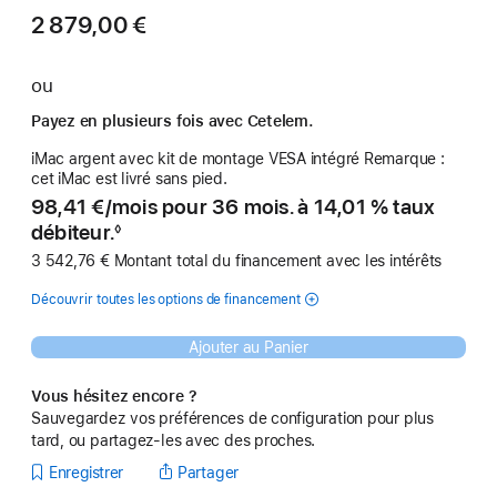
2 879,00 €
ou
Payez en plusieurs fois avec Cetelem.
iMac argent avec kit de montage VESA intégré Remarque :
cet iMac est livré sans pied.
98,41 €
/
par
mois pour 36 mois. à 14,01 % taux
débiteur.
◊
Note
3 542,76 € Montant total du financement avec les intérêts
de
bas
de
Découvrir toutes les options de financement
page
Ajouter au Panier
Vous hésitez encore ?
Sauvegardez vos préférences de configuration pour plus
tard, ou partagez-les avec des proches.
Enregistrer
Partager