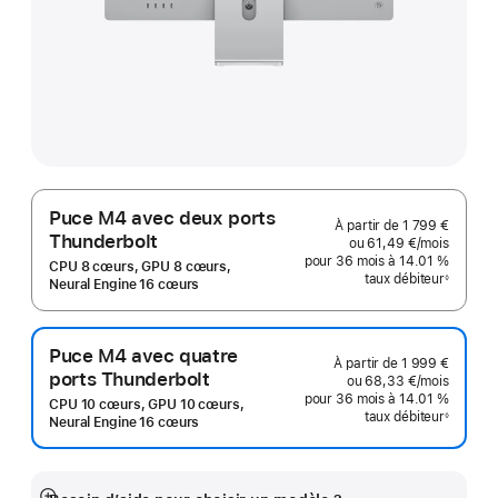
Puce M4 avec deux ports
À partir de
1 799 €
Thunderbolt
ou
61,49 €
/mois
par moi
pour 36 mois
à 14.01 %
CPU 8 cœurs, GPU 8 cœurs,
taux débiteur
◊
Neural Engine 16 cœurs
Note
de
bas
de
page
Puce M4 avec quatre
À partir de
1 999 €
ports Thunderbolt
ou
68,33 €
/mois
par moi
pour 36 mois
à 14.01 %
CPU 10 cœurs, GPU 10 cœurs,
taux débiteur
◊
Neural Engine 16 cœurs
Note
de
bas
de
page