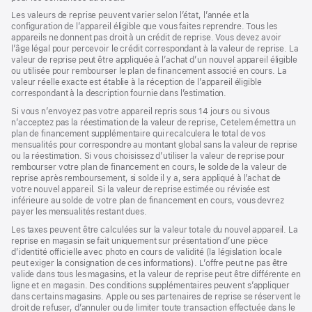
Les valeurs de reprise peuvent varier selon l’état, l’année et la
configuration de l’appareil éligible que vous faites reprendre. Tous les
appareils ne donnent pas droit à un crédit de reprise. Vous devez avoir
l’âge légal pour percevoir le crédit correspondant à la valeur de reprise. La
valeur de reprise peut être appliquée à l’achat d’un nouvel appareil éligible
ou utilisée pour rembourser le plan de financement associé en cours. La
valeur réelle exacte est établie à la réception de l’appareil éligible
correspondant à la description fournie dans l’estimation.
Si vous n’envoyez pas votre appareil repris sous 14 jours ou si vous
n’acceptez pas la réestimation de la valeur de reprise, Cetelem émettra un
plan de financement supplémentaire qui recalculera le total de vos
mensualités pour correspondre au montant global sans la valeur de reprise
ou la réestimation. Si vous choisissez d’utiliser la valeur de reprise pour
rembourser votre plan de financement en cours, le solde de la valeur de
reprise après remboursement, si solde il y a, sera appliqué à l’achat de
votre nouvel appareil. Si la valeur de reprise estimée ou révisée est
inférieure au solde de votre plan de financement en cours, vous devrez
payer les mensualités restant dues.
Les taxes peuvent être calculées sur la valeur totale du nouvel appareil. La
reprise en magasin se fait uniquement sur présentation d’une pièce
d’identité officielle avec photo en cours de validité (la législation locale
peut exiger la consignation de ces informations). L’offre peut ne pas être
valide dans tous les magasins, et la valeur de reprise peut être différente en
ligne et en magasin. Des conditions supplémentaires peuvent s’appliquer
dans certains magasins. Apple ou ses partenaires de reprise se réservent le
droit de refuser, d’annuler ou de limiter toute transaction effectuée dans le