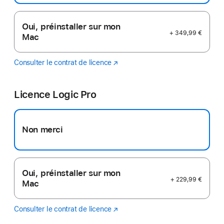
Oui, préinstaller sur mon
+ 349,99 €
Mac
Consulter le contrat de licence
Final
(s’ouvre
Cut
dans
Pro
une
Licence Logic Pro
nouvelle
fenêtre)
Non merci
Oui, préinstaller sur mon
+ 229,99 €
Mac
Consulter le contrat de licence
Logic
(s’ouvre
Pro
dans