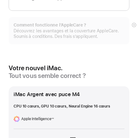
Comment fonctionne l’AppleCare ?
Af
Découvrez les avantages et la couverture AppleCare.
pl
Soumis à conditions. Des frais s’appliquent.
Votre nouvel iMac.
Tout vous semble correct ?
iMac Argent avec puce M4
CPU 10 cœurs, GPU 10 cœurs, Neural Engine 16 cœurs
Apple Intelligence
※※
Note
de
bas
de
page