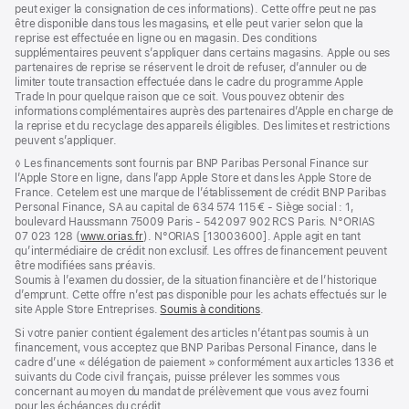
peut exiger la consignation de ces informations). Cette offre peut ne pas
être disponible dans tous les magasins, et elle peut varier selon que la
reprise est effectuée en ligne ou en magasin. Des conditions
supplémentaires peuvent s’appliquer dans certains magasins. Apple ou ses
partenaires de reprise se réservent le droit de refuser, d’annuler ou de
limiter toute transaction effectuée dans le cadre du programme Apple
Trade In pour quelque raison que ce soit. Vous pouvez obtenir des
informations complémentaires auprès des partenaires d’Apple en charge de
la reprise et du recyclage des appareils éligibles. Des limites et restrictions
peuvent s’appliquer.
Note
◊ Les financements sont fournis par BNP Paribas Personal Finance sur
de
l’Apple Store en ligne, dans l’app Apple Store et dans les Apple Store de
bas
France. Cetelem est une marque de l’établissement de crédit BNP Paribas
de
Personal Finance, SA au capital de 634 574 115 € - Siège social : 1,
page
boulevard Haussmann 75009 Paris - 542 097 902 RCS Paris. N°ORIAS
07 023 128 (
www.orias.fr
(s’ouvre
). N°ORIAS [13003600]. Apple agit en tant
qu’intermédiaire de crédit non exclusif. Les offres de financement peuvent
dans
être modifiées sans préavis.
une
Soumis à l’examen du dossier, de la situation financière et de l’historique
nouvelle
d’emprunt. Cette offre n’est pas disponible pour les achats effectués sur le
fenêtre)
site Apple Store Entreprises.
Soumis à conditions
(s’ouvre
.
dans
Si votre panier contient également des articles n’étant pas soumis à un
une
financement, vous acceptez que BNP Paribas Personal Finance, dans le
nouvelle
cadre d’une « délégation de paiement » conformément aux articles 1336 et
fenêtre)
suivants du Code civil français, puisse prélever les sommes vous
concernant au moyen du mandat de prélèvement que vous avez fourni
pour les échéances du crédit.