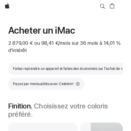
Apple
Acheter un iMac
2 879,00 € ou
98,41 €
/mois
par mois
sur 36
mois
mois
à 14,01 %
d’intérêt
Faites reprendre un appareil et faites des économies sur l’achat de votr
Note de bas de page
Payez par mensualités avec Cetelem
.
◊
Finition.
Choisissez votre coloris
préféré.