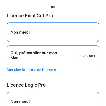
Licence Final Cut Pro
Non merci
Oui, préinstaller sur mon
+ 349,99 €
Mac
Consulter le contrat de licence
Final
(s’ouvre
Cut
dans
Pro
une
Licence Logic Pro
nouvelle
fenêtre)
Non merci