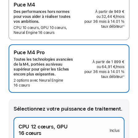
Puce M4
À partir de
949 €
Des performances hors normes
ou
32,44 €
/mois
par moi
pour vous aider à réaliser toutes
pour 36 mois
à 14.01 %
vos ambitions.
taux débiteur
◊
CPU 10 cœurs, GPU 10 cœurs,
Note
de
Neural Engine 16 cœurs
bas
de
page
Puce M4 Pro
Toutes les technologies avancées
À partir de
1 899 €
de la M4, portées au niveau
ou
64,91 €
/mois
par moi
supérieur pour gérer les tâches
pour 36 mois
à 14.01 %
encore plus exigeantes.
taux débiteur
◊
Note
2 options avec Neural Engine
de
16 cœurs
bas
de
page
Sélectionnez votre puissance de traitement.
CPU 12 cœurs,
GPU
Inclus
16 cœurs