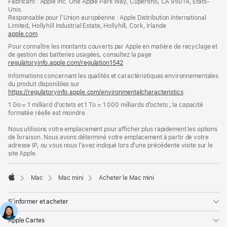
Fabricant : Apple Inc. One Apple Park Way, Cupertino, CA 95014, États-
une
Unis.
nouvelle
Responsable pour l’Union européenne : Apple Distribution International
fenêtre)
Limited, Hollyhill Industrial Estate, Hollyhill, Cork, Irlande
apple.com
(s’ouvre
dans
Pour connaître les montants couverts par Apple en matière de recyclage et
une
de gestion des batteries usagées, consultez la page
nouvelle
regulatoryinfo.apple.com/regulation1542
(s’ouvre
fenêtre)
dans
Informations concernant les qualités et caractéristiques environnementales
une
du produit disponibles sur
nouvelle
https://regulatoryinfo.apple.com/environmentalcharacteristics
.
fenêtre)
1 Go = 1 milliard d’octets et 1 To = 1 000 milliards d’octets ; la capacité
formatée réelle est moindre.
Nous utilisons votre emplacement pour afficher plus rapidement les options
de livraison. Nous avons déterminé votre emplacement à partir de votre
adresse IP, ou vous nous l’avez indiqué lors d’une précédente visite sur le
site Apple.
Mac
Mac mini
Acheter le Mac mini
Apple
S’informer et acheter
Apple Cartes