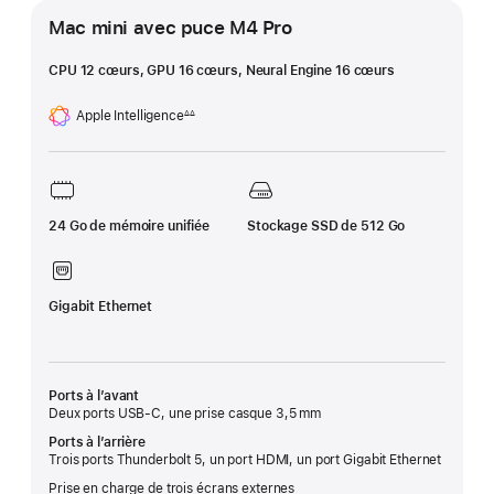
Mac mini avec puce M4 Pro
CPU 12 cœurs, GPU 16 cœurs, Neural Engine 16 cœurs
Apple Intelligence
∆∆
Note
de
bas
de
page
24 Go de mémoire unifiée
Stockage SSD de 512 Go
Gigabit Ethernet
Ports à l’avant
Deux ports USB-C, une prise casque 3,5 mm
Ports à l’arrière
Trois ports Thunderbolt 5, un port HDMI, un port Gigabit Ethernet
Prise en charge de trois écrans externes