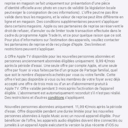
reprise en magasin se fait uniquement sur présentation d’une pièce
d’identité officielle avec photo en cours de validité (la législation locale
peut exiger la consignation de ces informations). L’offre peut ne pas être
valide dans tous les magasins, et la valeur de reprise peut être différente en
ligne et en magasin. Des conditions supplémentaires peuvent s’appliquer
dans certains magasins. Apple ou ses partenaires de reprise se réservent le
droit de refuser, d’annuler ou de limiter toute transaction effectuée dans le
cadre du programme Apple Trade In, et ce pour quelque raison que ce soit.
Pour plus d’informations sur l’estimation des appareils, veuillez contacter
les partenaires de reprise et de recyclage d’Apple. Des limites et
restrictions peuvent s’appliquer.
Note
∆ Offre Apple TV disponible pour les nouvelles personnes abonnées et
de
personnes anciennement abonnées éligibles uniquement. 9,99 €/mois
bas
après la période d’essai. Une seule offre par compte Apple, et une seule
de
offre par foyer si vous faites partie d’un groupe de Partage familial, quel
page
que soit le nombre d’appareils achetés par vous ou votre famille. Cette
offre n’est pas disponible si vous ou les membres de votre foyer avez déjà
accepté une offre de trois mois ou d’un an d’abonnement gratuit à
Apple TV. Offre valable pendant 3 mois après l’activation de l’appareil
éligible. L’abonnement est automatiquement reconduit s’il n’est pas résilié.
Des restrictions et d’autres
conditions
s’appliquent.
Nouvelles personnes abonnées uniquement. 11,99 €/mois après la période
d’essai. Offre disponible pendant une durée limitée pour les nouvelles
personnes abonnées à Apple Music avec un nouvel appareil éligible. Pour
bénéficier de l’offre, les appareils audio éligibles doivent être connectés ou
jumelés à un appareil Apple exécutant la version la plus récente d’iOS ou