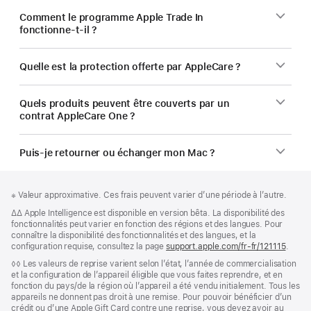
Comment le programme Apple Trade In
fonctionne-t-il ?
Quelle est la protection offerte par AppleCare ?
Quels produits peuvent être couverts par un
contrat AppleCare One ?
Puis-je retourner ou échanger mon Mac ?
Pied
Notes
Note
※ Valeur approximative. Ces frais peuvent varier d’une période à l’autre.
de
de
de
bas
Note
∆∆ Apple Intelligence est disponible en version bêta. La disponibilité des
page
bas
de
fonctionnalités peut varier en fonction des régions et des langues. Pour
de
de
bas
connaître la disponibilité des fonctionnalités et des langues, et la
page
page
de
configuration requise, consultez la page
support.apple.com/fr-fr/121115
(s’ouv
.
page
dans
Note
◊◊ Les valeurs de reprise varient selon l’état, l’année de commercialisation
une
de
et la configuration de l’appareil éligible que vous faites reprendre, et en
nouvel
bas
fonction du pays/de la région où l’appareil a été vendu initialement. Tous les
fenêtr
de
appareils ne donnent pas droit à une remise. Pour pouvoir bénéficier d’un
page
crédit ou d’une Apple Gift Card contre une reprise, vous devez avoir au