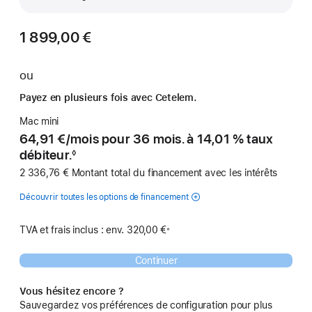
1 899,00 €
ou
Payez en plusieurs fois avec Cetelem.
Mac mini
64,91 €
/
par
mois pour 36 mois. à 14,01 % taux
débiteur.
◊
Note
2 336,76 € Montant total du financement avec les intérêts
de
bas
de
Découvrir toutes les options de financement
page
TVA et frais inclus : env. 320,00 €
※
Note
de
bas
de
Continuer
page
Vous hésitez encore ?
Sauvegardez vos préférences de configuration pour plus