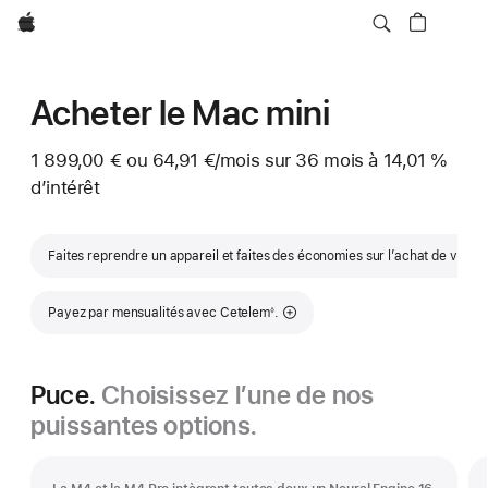
Apple
Acheter le Mac mini
1 899,00 € ou
64,91 €
/mois
par mois
sur 36
mois
mois
à 14,01 %
d’intérêt
Faites reprendre un appareil et faites des économies sur l’achat de votr
Note de bas de page
Payez par mensualités avec Cetelem
.
◊
Puce.
Choisissez l’une de nos
puissantes options.