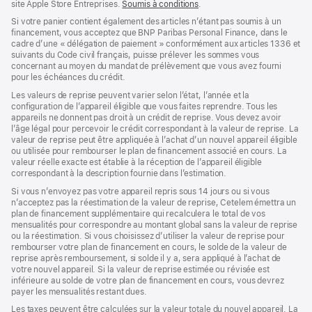
site Apple Store Entreprises.
Soumis à conditions
(s’ouvre
.
dans
Si votre panier contient également des articles n’étant pas soumis à un
une
financement, vous acceptez que BNP Paribas Personal Finance, dans le
nouvelle
cadre d’une « délégation de paiement » conformément aux articles 1336 et
fenêtre)
suivants du Code civil français, puisse prélever les sommes vous
concernant au moyen du mandat de prélèvement que vous avez fourni
pour les échéances du crédit.
Les valeurs de reprise peuvent varier selon l’état, l’année et la
configuration de l’appareil éligible que vous faites reprendre. Tous les
appareils ne donnent pas droit à un crédit de reprise. Vous devez avoir
l’âge légal pour percevoir le crédit correspondant à la valeur de reprise. La
valeur de reprise peut être appliquée à l’achat d’un nouvel appareil éligible
ou utilisée pour rembourser le plan de financement associé en cours. La
valeur réelle exacte est établie à la réception de l’appareil éligible
correspondant à la description fournie dans l’estimation.
Si vous n’envoyez pas votre appareil repris sous 14 jours ou si vous
n’acceptez pas la réestimation de la valeur de reprise, Cetelem émettra un
plan de financement supplémentaire qui recalculera le total de vos
mensualités pour correspondre au montant global sans la valeur de reprise
ou la réestimation. Si vous choisissez d’utiliser la valeur de reprise pour
rembourser votre plan de financement en cours, le solde de la valeur de
reprise après remboursement, si solde il y a, sera appliqué à l’achat de
votre nouvel appareil. Si la valeur de reprise estimée ou révisée est
inférieure au solde de votre plan de financement en cours, vous devrez
payer les mensualités restant dues.
Les taxes peuvent être calculées sur la valeur totale du nouvel appareil. La