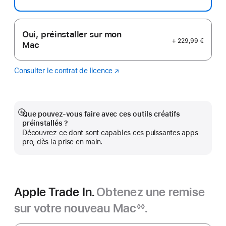
Oui, préinstaller sur mon
+ 229,99 €
Mac
Consulter le contrat de licence
Logic
(s’ouvre
Pro
dans
une
nouvelle
fenêtre)
Que pouvez-vous faire avec ces outils créatifs
Afficher
préinstallés ?
plus
Découvrez ce dont sont capables ces puissantes apps
pro, dès la prise en main.
Apple Trade In.
Obtenez une remise
sur votre nouveau Mac
.
◊◊
Note
Apple
de