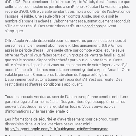
d’iPadOS. Pour bénéficier de l’offre sur l’Apple Watch, il est nécessaire que
celle-ci soit connectée ou jumelée à un iPhone exécutant la version la plus
récente d’iOS. Offre valable pendant trois mois à compter de l’activation de
l’appareil éligible. Une seule offre par compte Apple, quel que soit le
nombre d’appareils achetés. L’abonnement est automatiquement reconduit
s’il n’est pas résilié. Des restrictions et d’autres
conditions
peuvent
s’appliquer.
Offre Apple Arcade disponible pour les nouvelles personnes abonnées et
personnes anciennement abonnées éligibles uniquement. 6,99 €/mois
après la période d’essai. Une seule offre par compte Apple, et une seule
offre par foyer si vous faites partie d’un groupe de Partage familial, quel
que soit le nombre d’appareils achetés par vous ou votre famille. Cette
offre n’est pas disponible si vous ou les membres de votre foyer avez déjà
accepté une offre de trois mois d’abonnement gratuit à Apple Arcade. Offre
valable pendant 3 mois après l’activation de l’appareil éligible.
L’abonnement est automatiquement reconduit s’il n’est pas résilié. Des
restrictions et d’autres
conditions
s’appliquent.
Tous les produits vendus au sein de l’Union européenne bénéficient d’une
garantie légale d’au moins 2 ans. Des garanties légales supplémentaires
peuvent s’appliquer selon la législation locale. Vous trouverez plus
d’informations sur la garantie légale
ici
.
Les informations de sécurité et d’avertissement pour ce produit sont
disponibles dans le guide Premiers pas du Mac mini :
https://support.apple.com/fr-fr/guide/mac-mini/welcome/mac
(s’ouvre
dans