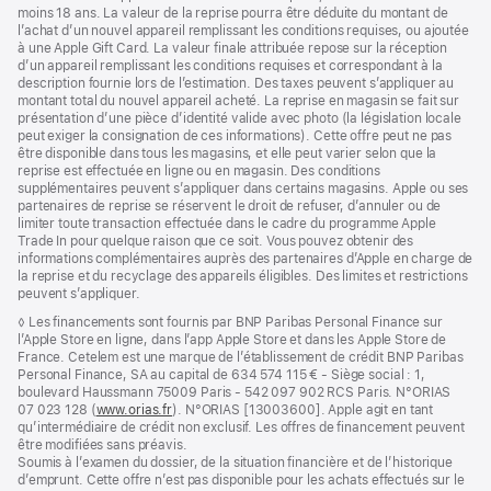
moins 18 ans. La valeur de la reprise pourra être déduite du montant de
l’achat d’un nouvel appareil remplissant les conditions requises, ou ajoutée
à une Apple Gift Card. La valeur finale attribuée repose sur la réception
d’un appareil remplissant les conditions requises et correspondant à la
description fournie lors de l’estimation. Des taxes peuvent s’appliquer au
montant total du nouvel appareil acheté. La reprise en magasin se fait sur
présentation d’une pièce d’identité valide avec photo (la législation locale
peut exiger la consignation de ces informations). Cette offre peut ne pas
être disponible dans tous les magasins, et elle peut varier selon que la
reprise est effectuée en ligne ou en magasin. Des conditions
supplémentaires peuvent s’appliquer dans certains magasins. Apple ou ses
partenaires de reprise se réservent le droit de refuser, d’annuler ou de
limiter toute transaction effectuée dans le cadre du programme Apple
Trade In pour quelque raison que ce soit. Vous pouvez obtenir des
informations complémentaires auprès des partenaires d’Apple en charge de
la reprise et du recyclage des appareils éligibles. Des limites et restrictions
peuvent s’appliquer.
Note
◊ Les financements sont fournis par BNP Paribas Personal Finance sur
de
l’Apple Store en ligne, dans l’app Apple Store et dans les Apple Store de
bas
France. Cetelem est une marque de l’établissement de crédit BNP Paribas
de
Personal Finance, SA au capital de 634 574 115 € - Siège social : 1,
page
boulevard Haussmann 75009 Paris - 542 097 902 RCS Paris. N°ORIAS
07 023 128 (
www.orias.fr
(s’ouvre
). N°ORIAS [13003600]. Apple agit en tant
qu’intermédiaire de crédit non exclusif. Les offres de financement peuvent
dans
être modifiées sans préavis.
une
Soumis à l’examen du dossier, de la situation financière et de l’historique
nouvelle
d’emprunt. Cette offre n’est pas disponible pour les achats effectués sur le
fenêtre)