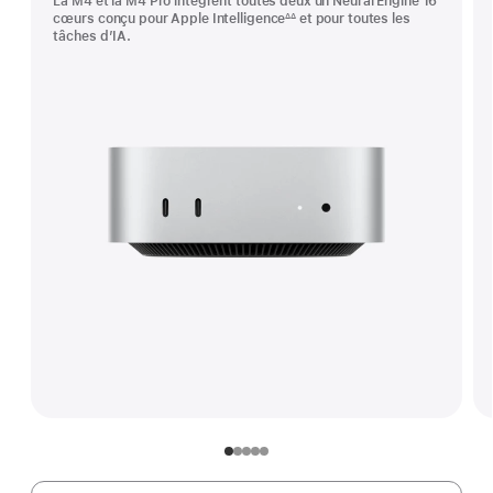
La M4 et la M4 Pro intègrent toutes deux un Neural Engine 16
cœurs conçu pour Apple Intelligence
et pour toutes les
∆∆
Note
tâches d’IA.
de
bas
de
page