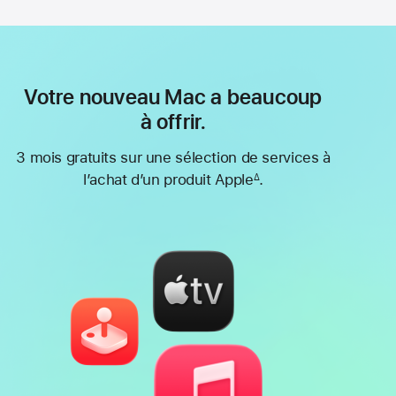
Votre nouveau Mac a beaucoup
à offrir.
3 mois gratuits sur une sélection de services à
l’achat d’un produit Apple
.
∆
Note
de
bas
de
page