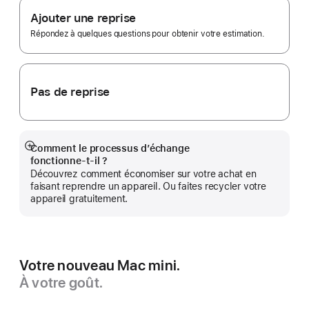
bas
Trade In.
Ajouter une reprise
de
page
Répondez à quelques questions pour obtenir votre estimation.
Pas de reprise
Comment le processus d’échange
Afficher
fonctionne‑t‑il ?
plus
Découvrez comment économiser sur votre achat en
faisant reprendre un appareil. Ou faites recycler votre
appareil gratuitement.
Votre nouveau Mac mini.
À votre goût.