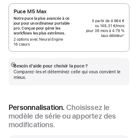
Puce M5 Max
Notre puce la plus avancée à ce
À partir de
4 964 €
jour pour un ordinateur portable
ou
148,31 €
/mois
par moi
pro. Conçue pour gérer les
pour 36 mois
à 4.79 %
workflows les plus extrêmes.
taux débiteur
◊
Note
2 options avec Neural Engine
de
16 cœurs
bas
de
page
Besoin d’aide pour choisir la puce ?
Afficher
Comparez-les et déterminez celle qui vous convient le
plus
mieux.
Personnalisation.
Choisissez le
modèle de série ou apportez des
modifications.