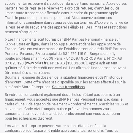
supplémentaires peuvent s’appliquer dans certains magasins. Apple ou ses
partenaires de reprise se réservent le droit de refuser, d’annuler ou de
limiter toute transaction effectuée dans le cadre du programme Apple
Trade In pour quelque raison que ce soit. Vous pouvez obtenir des
informations complémentaires auprès des partenaires d’Apple en charge de
la reprise et du recyclage des appareils éligibles. Des limites et restrictions
peuvent s’appliquer.
Note
◊ Les financements sont fournis par BNP Paribas Personal Finance sur
de
l’Apple Store en ligne, dans l’app Apple Store et dans les Apple Store de
bas
France. Cetelem est une marque de l’établissement de crédit BNP Paribas
de
Personal Finance, SA au capital de 634 574 115 € - Siège social : 1,
page
boulevard Haussmann 75009 Paris - 542 097 902 RCS Paris. N°ORIAS
07 023 128 (
www.orias.fr
(s’ouvre
). N°ORIAS [13003600]. Apple agit en tant
qu’intermédiaire de crédit non exclusif. Les offres de financement peuvent
dans
être modifiées sans préavis.
une
Soumis à l’examen du dossier, de la situation financière et de l’historique
nouvelle
d’emprunt. Cette offre n’est pas disponible pour les achats effectués sur le
fenêtre)
site Apple Store Entreprises.
Soumis à conditions
(s’ouvre
.
dans
Si votre panier contient également des articles n’étant pas soumis à un
une
financement, vous acceptez que BNP Paribas Personal Finance, dans le
nouvelle
cadre d’une « délégation de paiement » conformément aux articles 1336 et
fenêtre)
suivants du Code civil français, puisse prélever les sommes vous
concernant au moyen du mandat de prélèvement que vous avez fourni
pour les échéances du crédit.
Les valeurs de reprise peuvent varier selon l’état, l’année et la
configuration de l’appareil éligible que vous faites reprendre. Tous les