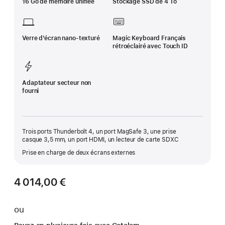
16 Go de mémoire unifiée
Stockage SSD de 4 To
Verre d’écran nano‑texturé
Magic Keyboard Français
rétroéclairé avec Touch ID
Adaptateur secteur non
fourni
Trois ports Thunderbolt 4, un port MagSafe 3, une prise
casque 3,5 mm, un port HDMI, un lecteur de carte SDXC
Prise en charge de deux écrans externes
4 014,00 €
ou