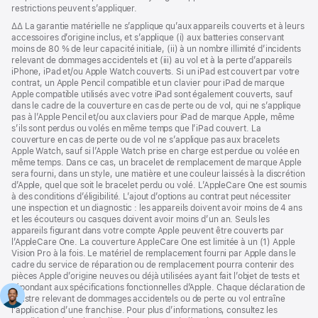
restrictions peuvent s’appliquer.
Note
∆∆ La garantie matérielle ne s’applique qu’aux appareils couverts et à leurs
de
accessoires d’origine inclus, et s’applique (i) aux batteries conservant
bas
moins de 80 % de leur capacité initiale, (ii) à un nombre illimité d’incidents
de
relevant de dommages accidentels et (iii) au vol et à la perte d’appareils
page
iPhone, iPad et/ou Apple Watch couverts. Si un iPad est couvert par votre
contrat, un Apple Pencil compatible et un clavier pour iPad de marque
Apple compatible utilisés avec votre iPad sont également couverts, sauf
dans le cadre de la couverture en cas de perte ou de vol, qui ne s’applique
pas à l’Apple Pencil et/ou aux claviers pour iPad de marque Apple, même
s’ils sont perdus ou volés en même temps que l’iPad couvert. La
couverture en cas de perte ou de vol ne s’applique pas aux bracelets
Apple Watch, sauf si l’Apple Watch prise en charge est perdue ou volée en
même temps. Dans ce cas, un bracelet de remplacement de marque Apple
sera fourni, dans un style, une matière et une couleur laissés à la discrétion
d’Apple, quel que soit le bracelet perdu ou volé. L’AppleCare One est soumis
à des conditions d’éligibilité. L’ajout d’options au contrat peut nécessiter
une inspection et un diagnostic : les appareils doivent avoir moins de 4 ans
et les écouteurs ou casques doivent avoir moins d’un an. Seuls les
appareils figurant dans votre compte Apple peuvent être couverts par
l’AppleCare One. La couverture AppleCare One est limitée à un (1) Apple
Vision Pro à la fois. Le matériel de remplacement fourni par Apple dans le
cadre du service de réparation ou de remplacement pourra contenir des
pièces Apple d’origine neuves ou déjà utilisées ayant fait l’objet de tests et
répondant aux spécifications fonctionnelles d’Apple. Chaque déclaration de
sinistre relevant de dommages accidentels ou de perte ou vol entraîne
l’application d’une franchise. Pour plus d’informations, consultez les