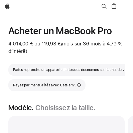
Apple
Acheter un MacBook Pro
4 014,00 € ou
119,93 €
/mois
par mois
sur 36
mois
mois
à 4,79 %
d’intérêt
Faites reprendre un appareil et faites des économies sur l’achat de votr
Note de bas de page
Payez par mensualités avec Cetelem
.
◊
Modèle.
Choisissez la taille.