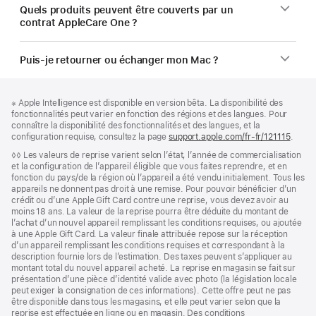
Quels produits peuvent être couverts par un
contrat AppleCare One ?
Puis-je retourner ou échanger mon Mac ?
Pied
Notes
Note
※ Apple Intelligence est disponible en version bêta. La disponibilité des
de
de
de
fonctionnalités peut varier en fonction des régions et des langues. Pour
bas
page
bas
connaître la disponibilité des fonctionnalités et des langues, et la
de
de
configuration requise, consultez la page
support.apple.com/fr-fr/121115
(s’ouv
.
page
page
dans
Note
◊◊ Les valeurs de reprise varient selon l’état, l’année de commercialisation
une
de
et la configuration de l’appareil éligible que vous faites reprendre, et en
nouvel
bas
fonction du pays/de la région où l’appareil a été vendu initialement. Tous les
fenêtr
de
appareils ne donnent pas droit à une remise. Pour pouvoir bénéficier d’un
page
crédit ou d’une Apple Gift Card contre une reprise, vous devez avoir au
moins 18 ans. La valeur de la reprise pourra être déduite du montant de
l’achat d’un nouvel appareil remplissant les conditions requises, ou ajoutée
à une Apple Gift Card. La valeur finale attribuée repose sur la réception
d’un appareil remplissant les conditions requises et correspondant à la
description fournie lors de l’estimation. Des taxes peuvent s’appliquer au
montant total du nouvel appareil acheté. La reprise en magasin se fait sur
présentation d’une pièce d’identité valide avec photo (la législation locale
peut exiger la consignation de ces informations). Cette offre peut ne pas
être disponible dans tous les magasins, et elle peut varier selon que la
reprise est effectuée en ligne ou en magasin. Des conditions