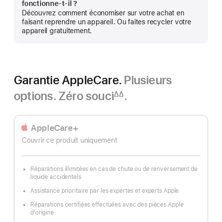
fonctionne‑t‑il ?
plus
Découvrez comment économiser sur votre achat en
faisant reprendre un appareil. Ou faites recycler votre
appareil gratuitement.
Garantie AppleCare.
Plusieurs
options. Zéro souci
.
∆∆
Note
de
bas
AppleCare+
de
Couvrir ce produit uniquement
page
Réparations illimitées en cas de chute ou de renversement de
liquide accidentels
Assistance prioritaire par les expertes et experts Apple
Réparations certifiées effectuées avec des pièces Apple
d’origine