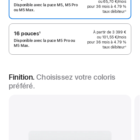
ou
65,70 €
/mois
par moi
Note
Disponible avec la puce M5, M5 Pro
pour 36 mois
à 4.79 %
de
ou M5 Max.
taux débiteur
◊
Note
bas
de
bas
de
de
page
page
À partir de
3 399 €
16 pouces
1
ou
101,55 €
/mois
par moi
Note
Disponible avec la puce M5 Pro ou
pour 36 mois
à 4.79 %
de
M5 Max.
taux débiteur
◊
Note
bas
de
bas
de
de
page
page
Finition.
Choisissez votre coloris
préféré.