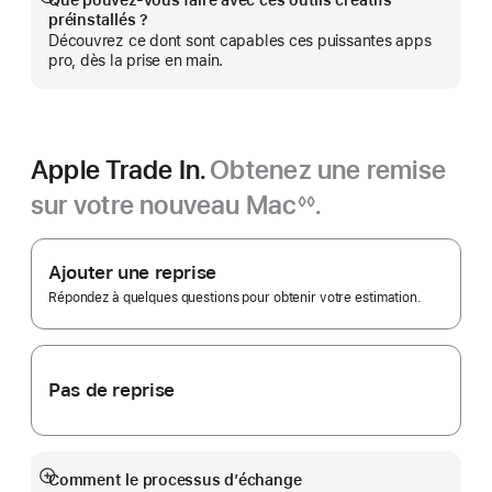
Que pouvez-vous faire avec ces outils créatifs
Afficher
préinstallés ?
plus
Découvrez ce dont sont capables ces puissantes apps
pro, dès la prise en main.
Apple Trade In.
Obtenez une remise
sur votre nouveau Mac
.
◊◊
Note
Apple
de
bas
Trade In.
Ajouter une reprise
de
page
Répondez à quelques questions pour obtenir votre estimation.
Pas de reprise
Comment le processus d’échange
Afficher