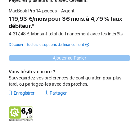
Payez en plusieurs fois avec Cetelem.
MacBook Pro 14 pouces - Argent
119,93 €
/
par
mois pour 36 mois. à 4,79 % taux
débiteur.
◊
Note
4 317,48 € Montant total du financement avec les intérêts
de
bas
de
Découvrir toutes les options de financement
page
Ajouter au Panier
Vous hésitez encore ?
Sauvegardez vos préférences de configuration pour plus
tard, ou partagez-les avec des proches.
Enregistrer
Partager