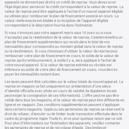
appareils ne donnent pas droit à un crédit de reprise. Vous devez avoir
l’âge légal pour percevoir le crédit correspondant à la valeur de reprise. La
valeur de reprise peut être appliquée à l’achat d’un nouvel appareil éligible
ou utilisée pour rembourser le plan de financement associé en cours. La
valeur réelle exacte est établie à la réception de l’appareil éligible
correspondant à la description fournie dans l’estimation.
Si vous n’envoyez pas votre appareil repris sous 14 jours ou si vous
n’acceptez pas la réestimation de la valeur de reprise, Cetelem émettra un
plan de financement supplémentaire qui recalculera le total de vos
mensualités pour correspondre au montant global sans la valeur de reprise
ou la réestimation. Si vous choisissez d’utiliser la valeur de reprise pour
rembourser votre plan de financement en cours, le solde de la valeur de
reprise après remboursement, si solde il y a, sera appliqué à l’achat de
votre nouvel appareil. Si la valeur de reprise estimée ou révisée est
inférieure au solde de votre plan de financement en cours, vous devrez
payer les mensualités restant dues.
Les taxes peuvent être calculées sur la valeur totale du nouvel appareil. La
reprise en magasin se fait uniquement sur présentation d’une pièce
d’identité officielle avec photo en cours de validité (la législation locale
peut exiger la consignation de ces informations). L’offre peut ne pas être
valide dans tous les magasins, et la valeur de reprise peut être différente en
ligne et en magasin. Des conditions supplémentaires peuvent s’appliquer
dans certains magasins. Apple ou ses partenaires de reprise se réservent le
droit de refuser, d’annuler ou de limiter toute transaction effectuée dans le
cadre du programme Apple Trade In, et ce pour quelque raison que ce soit.
Pour plus d’informations sur l’estimation des appareils, veuillez contacter
les partenaires de reprise et de recyclage d’Apple. Des limites et