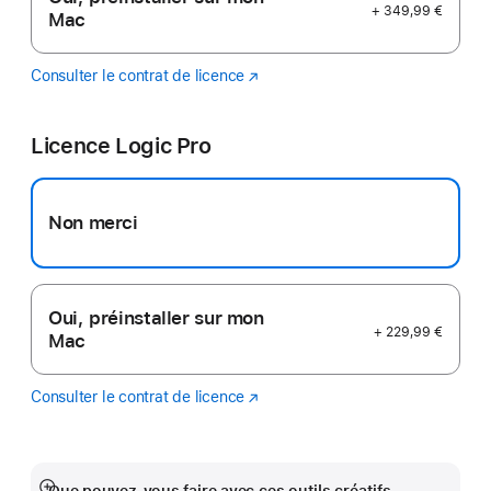
+ 349,99 €
Mac
Consulter le contrat de licence
Final
(s’ouvre
Cut
dans
Pro
une
Licence Logic Pro
nouvelle
fenêtre)
Non merci
Oui, préinstaller sur mon
+ 229,99 €
Mac
Consulter le contrat de licence
Logic
(s’ouvre
Pro
dans
une
nouvelle
fenêtre)