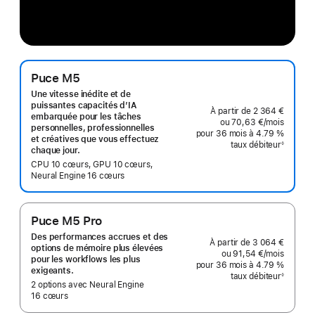
Puce M5
Une vitesse inédite et de
puissantes capacités d’IA
À partir de
2 364 €
embarquée pour les tâches
ou
70,63 €
/mois
par moi
personnelles, professionnelles
pour 36 mois
à 4.79 %
et créatives que vous effectuez
taux débiteur
◊
chaque jour.
Note
de
CPU 10 cœurs, GPU 10 cœurs,
bas
de
Neural Engine 16 cœurs
page
Puce M5 Pro
Des performances accrues et des
À partir de
3 064 €
options de mémoire plus élevées
ou
91,54 €
/mois
par moi
pour les workflows les plus
pour 36 mois
à 4.79 %
exigeants.
taux débiteur
◊
Note
2 options avec Neural Engine
de
16 cœurs
bas
de
page