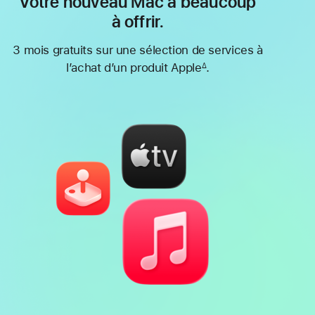
Votre nouveau Mac a beaucoup
à offrir.
3 mois gratuits sur une sélection de services à
l’achat d’un produit Apple
.
∆
Note
de
bas
de
page