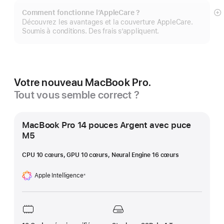
Comment fonctionne l’AppleCare ?
Af
Découvrez les avantages et la couverture AppleCare.
pl
Soumis à conditions. Des frais s’appliquent.
Votre nouveau MacBook Pro.
Tout vous semble correct ?
MacBook Pro 14 pouces Argent avec puce
M5
CPU 10 cœurs, GPU 10 cœurs, Neural Engine 16 cœurs
Apple Intelligence
※
Note
de
bas
de
page