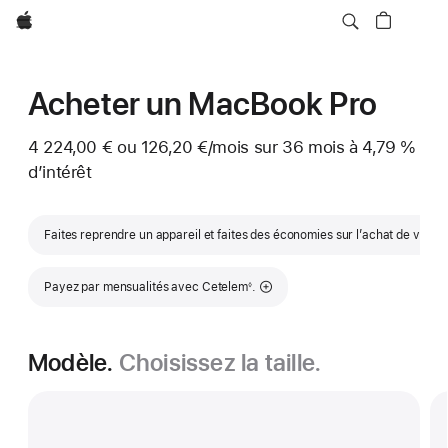
Apple
Acheter un MacBook Pro
4 224,00 € ou
126,20 €
/mois
par mois
sur 36
mois
mois
à 4,79 %
d’intérêt
Faites reprendre un appareil et faites des économies sur l’achat de votr
Note de bas de page
Payez par mensualités avec Cetelem
.
◊
Modèle.
Choisissez la taille.