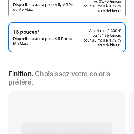
ou
65,70 €
/mois
par moi
Note
Disponible avec la puce M5, M5 Pro
pour 36 mois
à 4.79 %
de
ou M5 Max.
taux débiteur
◊
Note
bas
de
bas
de
de
page
page
À partir de
3 399 €
16 pouces
1
ou
101,55 €
/mois
par moi
Note
Disponible avec la puce M5 Pro ou
pour 36 mois
à 4.79 %
de
M5 Max.
taux débiteur
◊
Note
bas
de
bas
de
de
page
page
Finition.
Choisissez votre coloris
préféré.