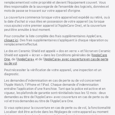
remplacement est votre propriété et devient l’équipement couvert. Vous
êtes responsable de la sauvegarde de l’ensemble des logiciels, données et
mots de passe se trouvant sur votre appareil d’origine.
La couverture commence lorsque votre appareil est expédié ou retiré, ou à
la date d’achat si vous êtes en possession de votre appareil (ou lorsque
vous ajoutez votre premier appareil à l’AppleCare One), et la couverture
peut être annulée à tout moment.
Pour consulter la liste complète des frais supplémentaires AppleCare,
cliquez ici
${translate.store.a11y.opens_new_window}
. Des frais supplémentaires s’appliquent à chaque réparation ou
remplacement effectué.
Le dos en Ceramic Shield est appelé « dos en verre » et l’écran en Ceramic
Shield est appelé « écran » dans les Conditions générales de l’
AppleCare
One
${translate.store.a11y.opens_new_window}
, de l’
AppleCare+
${translate.store.a11y.opens_new_window}
et de l’
AppleCare+ avec couverture en cas de perte
ou de vol
${translate.store.a11y.opens_new_window}
.
Peut nécessiter la vérification de votre appareil, une inspection et un
diagnostic.
Les demandes d’indemnisation en cas de perte ou de vol concernent
l’Apple Watch, l’iPhone et l’iPad. Chaque demande d’indemnisation
entraîne l’application d’une franchise. Tant que la police est active et en
vigueur, les plafonds de garantie sont réinitialisés tous les 12 mois : deux
demandes au titre de l’AppleCare+ avec couverture en cas de perte ou de
vol et trois demandes au titre de l’AppleCare One.
Si vous optez pour la couverture en cas de perte ou de vol, la fonctionnalité
Localiser doit être activée dans les Réglages de votre appareil au moment