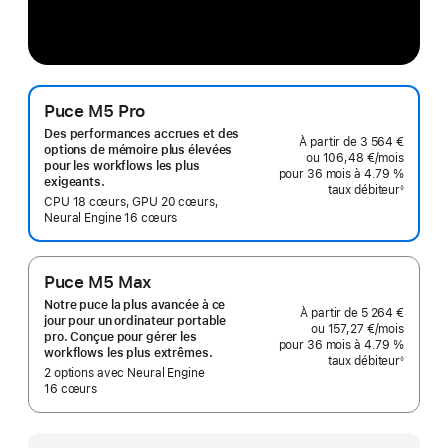
Puce M5 Pro
Des performances accrues et des
À partir de
3 564 €
options de mémoire plus élevées
ou
106,48 €
/mois
par moi
pour les workflows les plus
pour 36 mois
à 4.79 %
exigeants.
taux débiteur
◊
Note
CPU 18 cœurs, GPU 20 cœurs,
de
Neural Engine 16 cœurs
bas
de
page
Puce M5 Max
Notre puce la plus avancée à ce
À partir de
5 264 €
jour pour un ordinateur portable
ou
157,27 €
/mois
par moi
pro. Conçue pour gérer les
pour 36 mois
à 4.79 %
workflows les plus extrêmes.
taux débiteur
◊
Note
2 options avec Neural Engine
de
16 cœurs
bas
de
page