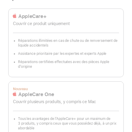
Note
de
bas
AppleCare+
de
Couvrir ce produit uniquement
page
Réparations illimitées en cas de chute ou de renversement de
liquide accidentels
Assistance prioritaire par les expertes et experts Apple
Réparations certifiées effectuées avec des pièces Apple
d’origine
Nouveau
AppleCare One
Couvrir plusieurs produits, y compris ce Mac
Tous les avantages de l’AppleCare+ pour un maximum de
3 produits, y compris ceux que vous possédez déjà, à un prix
abordable