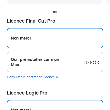
Licence Final Cut Pro
Non merci
Oui, préinstaller sur mon
+ 349,99 €
Mac
Consulter le contrat de licence
Final
(s’ouvre
Cut
dans
Pro
une
Licence Logic Pro
nouvelle
fenêtre)