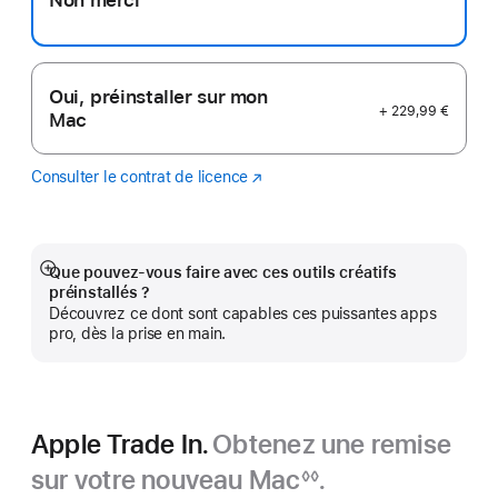
Non merci
Oui, préinstaller sur mon
+ 229,99 €
Mac
Consulter le contrat de licence
Logic
(s’ouvre
Pro
dans
une
nouvelle
fenêtre)
Que pouvez-vous faire avec ces outils créatifs
Afficher
préinstallés ?
plus
Découvrez ce dont sont capables ces puissantes apps
pro, dès la prise en main.
Apple Trade In.
Obtenez une remise
sur votre nouveau Mac
.
◊◊