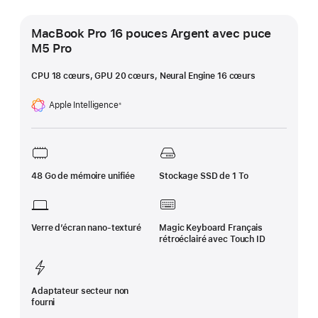
MacBook Pro 16 pouces Argent avec puce
M5 Pro
CPU 18 cœurs, GPU 20 cœurs, Neural Engine 16 cœurs
Apple Intelligence
※
Note
de
bas
de
page
48 Go de mémoire unifiée
Stockage SSD de 1 To
Verre d’écran nano‑texturé
Magic Keyboard Français
rétroéclairé avec Touch ID
Adaptateur secteur non
fourni