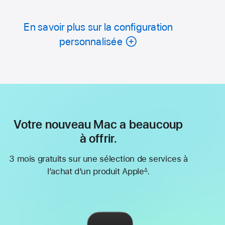
En savoir plus sur la configuration
personnalisée
Votre nouveau Mac a beaucoup
à offrir.
3 mois gratuits sur une sélection de services à
l’achat d’un produit Apple
.
∆
Note
de
bas
de
page