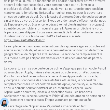
de la perte ou du vol. La fonctionnalité Localiser doit rester activée et votre
appareil doit rester associé à votre compte Apple tout au long de la
procédure de déclaration de perte ou de vol. Le partage de votre position
n’active pas la fonctionnalité Localiser qui est requise pour la couverture
en cas de perte ou de vol. Dans le cadre d’une procédure de déclaration de
sinistre liée au vol ou à la perte, il vous sera demandé d’effacer les données
de l’appareil volé ou égaré, de le désactiver, et d’en transférer la propriété
avant de pouvoir obtenir un nouvel appareil. Après avoir déclaré le vol ou
la perte auprès d’Apple, il vous sera demandé de finaliser votre demande
d’indemnisation sur le site web d’AIG à l’adresse suivante :
https://www.aigtheftandloss.fr
(s’ouvre
dans
Le remplacement au niveau international des appareils égarés ou volés est
une
soumis à disponibilité, et les options peuvent varier en fonction de la zone
nouvelle
géographique, de l’appareil et du modèle. Le service de remplacement le
fenêtre)
jour même n’est pas disponible dans le cadre des déclarations de perte ou
de vol.
La couverture en cas de perte ou de vol ne s’applique pas à un Apple Pencil
ou à un clavier Apple, même s’il est égaré ou volé avec un iPad couvert.
Pour tout incident lié au vol ou à la perte d’une Apple Watch couverte,
y compris s’il concerne des bracelets Nike et Hermès, le bracelet de
remplacement sera un bracelet de marque Apple, dont le style, la matière
et/ou la couleur pourront différer de ceux du bracelet perdu avec
l’Apple Watch couverte, laissé à la discrétion d’AIG. Les bracelets
Apple Watch seuls ne peuvent faire l’objet d’une déclaration de perte ou de
vol. Ils ne sont couverts que si l’Apple Watch est perdue ou volée.
Les avan­tages de l’AppleCare+ s’ajoutent à vos droits en tant