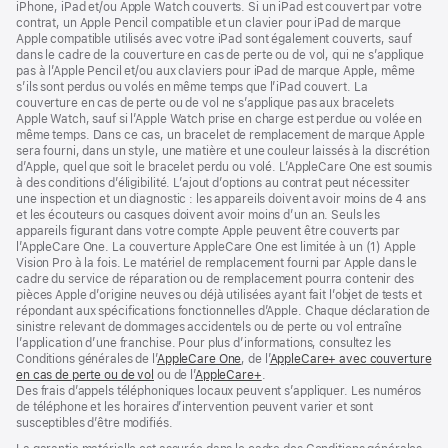
page
page
iPhone, iPad et/ou Apple Watch couverts. Si un iPad est couvert par votre
contrat, un Apple Pencil compatible et un clavier pour iPad de marque
Apple compatible utilisés avec votre iPad sont également couverts, sauf
dans le cadre de la couverture en cas de perte ou de vol, qui ne s’applique
pas à l’Apple Pencil et/ou aux claviers pour iPad de marque Apple, même
s’ils sont perdus ou volés en même temps que l’iPad couvert. La
couverture en cas de perte ou de vol ne s’applique pas aux bracelets
Apple Watch, sauf si l’Apple Watch prise en charge est perdue ou volée en
même temps. Dans ce cas, un bracelet de remplacement de marque Apple
sera fourni, dans un style, une matière et une couleur laissés à la discrétion
d’Apple, quel que soit le bracelet perdu ou volé. L’AppleCare One est soumis
à des conditions d’éligibilité. L’ajout d’options au contrat peut nécessiter
une inspection et un diagnostic : les appareils doivent avoir moins de 4 ans
et les écouteurs ou casques doivent avoir moins d’un an. Seuls les
appareils figurant dans votre compte Apple peuvent être couverts par
l’AppleCare One. La couverture AppleCare One est limitée à un (1) Apple
Vision Pro à la fois. Le matériel de remplacement fourni par Apple dans le
cadre du service de réparation ou de remplacement pourra contenir des
pièces Apple d’origine neuves ou déjà utilisées ayant fait l’objet de tests et
répondant aux spécifications fonctionnelles d’Apple. Chaque déclaration de
sinistre relevant de dommages accidentels ou de perte ou vol entraîne
l’application d’une franchise. Pour plus d’informations, consultez les
Conditions générales de l’
AppleCare One
${translate.store.a11y.opens_new_w
, de l’
AppleCare+ avec couverture
en cas de perte ou de vol
${translate.store.a11y.opens_new_window}
ou de l’
AppleCare+
${translate.store.a11y.opens_ne
.
Des frais d’appels téléphoniques locaux peuvent s’appliquer. Les numéros
de téléphone et les horaires d’intervention peuvent varier et sont
susceptibles d’être modifiés.