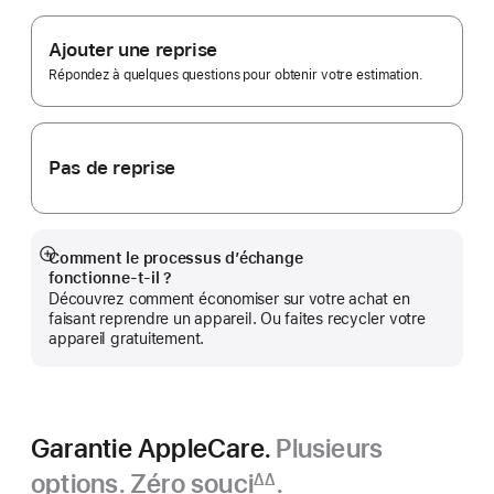
Note
Apple
de
bas
Trade In.
Ajouter une reprise
de
page
Répondez à quelques questions pour obtenir votre estimation.
Pas de reprise
Comment le processus d’échange
Afficher
fonctionne‑t‑il ?
plus
Découvrez comment économiser sur votre achat en
faisant reprendre un appareil. Ou faites recycler votre
appareil gratuitement.
Garantie AppleCare.
Plusieurs
options. Zéro souci
.
∆∆