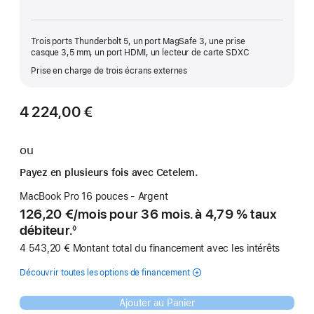
Trois ports Thunderbolt 5, un port MagSafe 3, une prise
casque 3,5 mm, un port HDMI, un lecteur de carte SDXC
Prise en charge de trois écrans externes
4 224,00 €
ou
Payez en plusieurs fois avec Cetelem.
MacBook Pro 16 pouces - Argent
126,20 €
/
par
mois pour 36 mois. à 4,79 % taux
débiteur.
◊
Note
4 543,20 € Montant total du financement avec les intérêts
de
bas
de
Découvrir toutes les options de financement
page
Ajouter au Panier