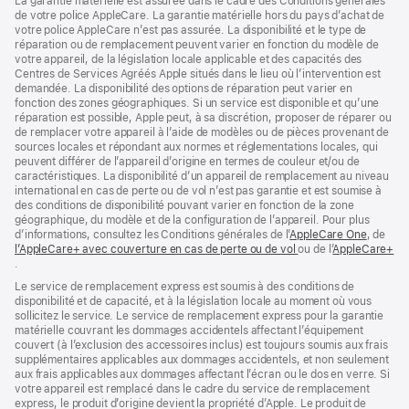
La garantie matérielle est assurée dans le cadre des Conditions générales
de votre police AppleCare. La garantie matérielle hors du pays d’achat de
votre police AppleCare n’est pas assurée. La disponibilité et le type de
réparation ou de remplacement peuvent varier en fonction du modèle de
votre appareil, de la législation locale applicable et des capacités des
Centres de Services Agréés Apple situés dans le lieu où l’intervention est
demandée. La disponibilité des options de réparation peut varier en
fonction des zones géographiques. Si un service est disponible et qu’une
réparation est possible, Apple peut, à sa discrétion, proposer de réparer ou
de remplacer votre appareil à l’aide de modèles ou de pièces provenant de
sources locales et répondant aux normes et réglementations locales, qui
peuvent différer de l’appareil d’origine en termes de couleur et/ou de
caractéristiques. La disponibilité d’un appareil de remplacement au niveau
international en cas de perte ou de vol n’est pas garantie et est soumise à
des conditions de disponibilité pouvant varier en fonction de la zone
géographique, du modèle et de la configuration de l’appareil. Pour plus
d’informations, consultez les Conditions générales de l’
AppleCare One
${trans
, de
l’AppleCare+ avec couverture en cas de perte ou de vol
${translate.store.a1
ou de l’
AppleCare+
${translate.store.a11y.opens_new_window}
.
Le service de remplacement express est soumis à des conditions de
disponibilité et de capacité, et à la législation locale au moment où vous
sollicitez le service. Le service de remplacement express pour la garantie
matérielle couvrant les dommages accidentels affectant l’équipement
couvert (à l’exclusion des accessoires inclus) est toujours soumis aux frais
supplémentaires applicables aux dommages accidentels, et non seulement
aux frais applicables aux dommages affectant l’écran ou le dos en verre. Si
votre appareil est remplacé dans le cadre du service de remplacement
express, le produit d’origine devient la propriété d’Apple. Le produit de