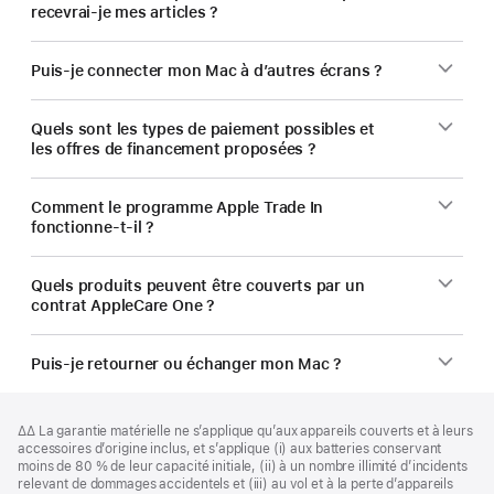
recevrai-je mes articles ?
Puis-je connecter mon Mac à d’autres écrans ?
Quels sont les types de paiement possibles et
les offres de financement proposées ?
Comment le programme Apple Trade In
fonctionne-t-il ?
Quels produits peuvent être couverts par un
contrat AppleCare One ?
Puis-je retourner ou échanger mon Mac ?
Pied
Notes
Note
∆∆ La garantie matérielle ne s’applique qu’aux appareils couverts et à leurs
de
de
de
accessoires d’origine inclus, et s’applique (i) aux batteries conservant
bas
page
bas
moins de 80 % de leur capacité initiale, (ii) à un nombre illimité d’incidents
de
de
relevant de dommages accidentels et (iii) au vol et à la perte d’appareils