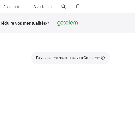
Accessoires
Assistance
réduire vos mensualités
.
◊◊
Note
Payez par mensualités avec Cetelem
◊◊
de
bas
de
page