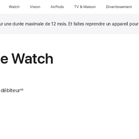
page
Watch
Vision
AirPods
TV & Maison
Divertissements
une durée maximale de 12 mois. Et faites reprendre un appareil pour 
le Watch
 débiteur
◊◊