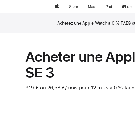
Apple
Store
Mac
iPad
iPhone
Achetez une Apple Watch à 0 % TAEG sur 
Note
de
bas
de
page
Acheter une App
SE 3
319 € ou
26,58 €
/mois
 par mois
pour 12 mois
à 0 %
taux
Note
de
bas
de
page