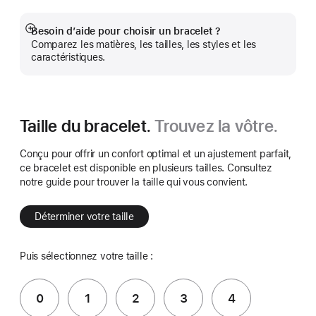
bas
de
page
Besoin d’aide pour choisir un bracelet ?
Afficher
Comparez les matières, les tailles, les styles et les
plus
caractéristiques.
Taille du bracelet.
Trouvez la vôtre.
Conçu pour offrir un confort optimal et un ajustement parfait,
ce bracelet est disponible en plusieurs tailles. Consultez
notre guide pour trouver la taille qui vous convient.
Déterminer votre taille
Puis sélectionnez votre taille :
0
1
2
3
4