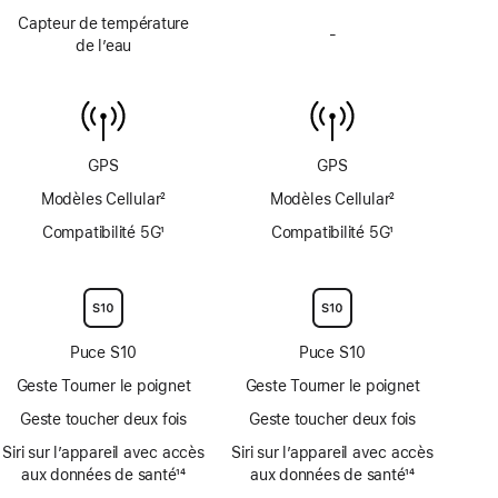
de
de
de
Capteur de température
page
page
-
profondimètre
Pas
de l’eau
jusqu’à
de
6 mètres
capteur
de
température
de
GPS
GPS
l’eau
Modèles Cellular
2
Modèles Cellular
2
Note
Note
Compatibilité 5G
1
Compatibilité 5G
1
de
de
Note
Note
bas
bas
de
de
de
de
bas
bas
page
page
de
de
page
page
Puce S10
Puce S10
Geste Tourner le poignet
Geste Tourner le poignet
Geste toucher deux fois
Geste toucher deux fois
Siri sur l’appareil avec accès
Siri sur l’appareil avec accès
aux données de santé
14
aux données de santé
14
Note
Note