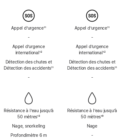
Note
Note
page
page
de
de
bas
bas
de
de
page
page
Appel d’urgence
11
Appel d’urgence
11
Note
Note
-
Pas
-
Pas
de
de
de
de
bas
Appel d’urgence
bas
Appel d’urgence
SOS
SOS
de
international
12
de
international
12
d’urgence
d’urgence
Note
page
Note
page
Détection des chutes et
par
Détection des chutes et
par
de
de
Détection des accidents
satellite
11
Détection des accidents
satellite
11
bas
bas
Note
Note
de
-
Pas
de
-
Pas
de
de
page
de
page
de
bas
bas
sirène
sirène
de
de
page
page
Résistance à l’eau jusqu’à
Résistance à l’eau jusqu’à
50 mètres
13
50 mètres
19
Note
Note
Nage, snorkeling
Nage
de
de
bas
Profondimètre 6 m
bas
-
Pas