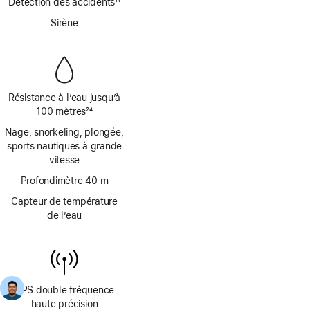
page
Détection des accidents
11
bas
Note
de
Sirène
de
page
bas
de
page
Résistance à l’eau jusqu’à
100 mètres
24
Note
Nage, snorkeling, plongée,
de
sports nautiques à grande
bas
vitesse
de
page
Profondimètre 40 m
Capteur de température
de l’eau
GPS double fréquence
haute précision