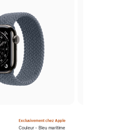
Exclusivement chez Apple
Sélectionnez
Couleur - Bleu maritime
un
coloris :