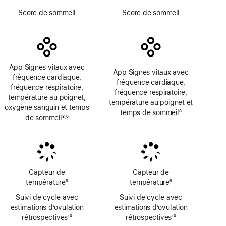
Note
Note
Score de sommeil
Score de sommeil
de
de
bas
bas
de
de
page
page
App Signes vitaux avec
App Signes vitaux avec
fréquence cardiaque,
fréquence cardiaque,
fréquence respiratoire,
fréquence respiratoire,
température au poignet,
température au poignet et
oxygène sanguin et temps
temps de sommeil
8
de sommeil
8
6
,
Note
Note
Note
de
de
de
bas
bas
bas
de
de
de
page
page
page
Capteur de
Capteur de
température
9
température
9
Note
Note
Suivi de cycle avec
Suivi de cycle avec
de
de
estimations d’ovulation
estimations d’ovulation
bas
bas
rétrospectives
10
rétrospectives
10
de
de