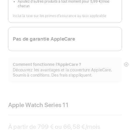
Ajoutez d’autres produits à tout moment pour 5,99 €
/mois
par
chacun
mois
Inclut la taxe sur les primes d’assurance au taux applicable
Pas de garantie AppleCare
Comment fonctionne l’AppleCare ?
Af
Découvrez les avantages et la couverture AppleCare.
pl
Soumis à conditions. Des frais s’appliquent.
Apple Watch Series 11
À partir de
799 €
ou
66,58 €
/mois
par mois