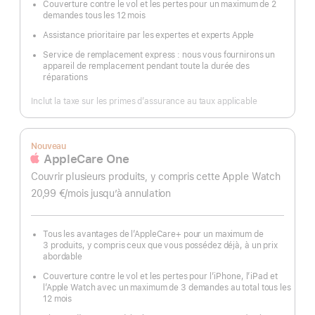
Couverture contre le vol et les pertes pour un maximum de 2
demandes tous les 12 mois
Assistance prioritaire par les expertes et experts Apple
Service de remplacement express : nous vous fournirons un
appareil de remplacement pendant toute la durée des
réparations
Inclut la taxe sur les primes d’assurance au taux applicable
Nouveau
AppleCare One
Couvrir plusieurs produits, y compris cette Apple Watch
20,99 €
/mois
par
jusqu’à annulation
mois
Tous les avantages de l’AppleCare+ pour un maximum de
3 produits, y compris ceux que vous possédez déjà, à un prix
abordable
Couverture contre le vol et les pertes pour l’iPhone, l’iPad et
l’Apple Watch avec un maximum de 3 demandes au total tous les
12 mois