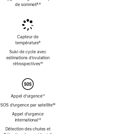
de sommeil
8
6
,
Note
Note
de
de
bas
bas
de
de
page
page
Capteur de
température
9
Note
Suivi de cycle avec
de
estimations d’ovulation
bas
rétrospectives
10
de
Note
page
de
bas
de
page
Appel d’urgence
11
Note
SOS d’urgence par satellite
23
de
Note
bas
Appel d’urgence
de
de
international
12
bas
Note
page
de
Détection des chutes et
de