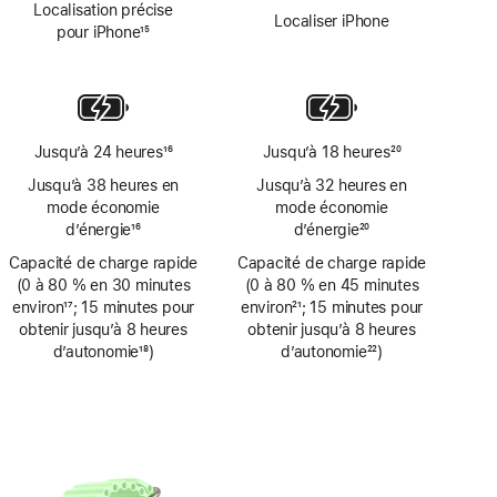
Localisation précise
de
de
Localiser iPhone
pour iPhone
15
bas
bas
Note
de
de
de
page
page
bas
de
page
Jusqu’à 24 heures
16
Jusqu’à 18 heures
20
Note
Note
Jusqu’à 38 heures en
Jusqu’à 32 heures en
de
de
mode économie
mode économie
bas
bas
d’énergie
16
d’énergie
20
de
de
Note
Note
Capacité de charge rapide
page
Capacité de charge rapide
page
de
de
(0 à 80 % en 30 minutes
(0 à 80 % en 45 minutes
bas
bas
environ
17
; 15 minutes pour
environ
21
; 15 minutes pour
de
de
Note
obtenir jusqu’à 8 heures
Note
obtenir jusqu’à 8 heures
page
page
de
d’autonomie
18
)
de
d’autonomie
22
)
bas
Note
bas
Note
de
de
de
de
page
bas
page
bas
de
de
page
page