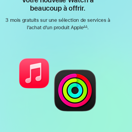
Votre nouvelle Watch a
beaucoup à offrir.
3 mois gratuits sur une sélection de services à
l’achat d’un produit Apple
.
∆∆
Note
de
bas
de
page