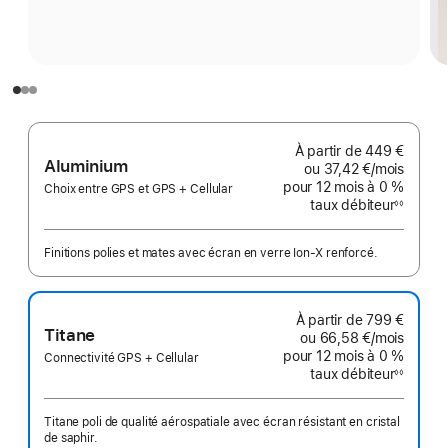
À partir de
449 €
Aluminium
ou
37,42 €
/mois
par mo
pour 12 mois
à 0 %
Choix entre GPS et GPS + Cellular
taux débiteur
◊◊
Note
de
bas
de
Finitions polies et mates avec écran en verre Ion‑X renforcé.
page
À partir de
799 €
Titane
ou
66,58 €
/mois
par mo
pour 12 mois
à 0 %
Connectivité GPS + Cellular
taux débiteur
◊◊
Note
de
bas
de
Titane poli de qualité aérospatiale avec écran résistant en cristal
page
de saphir.