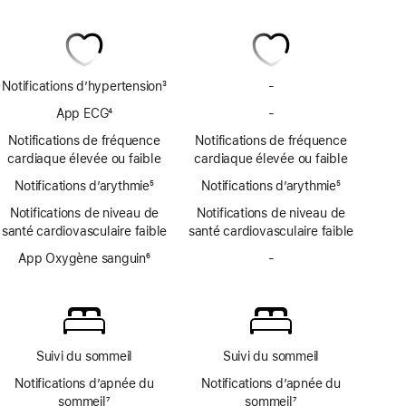
Notifications d’hypertension
3
-
Pas
Note
de
App ECG
4
-
Pas
de
notifications
Note
d’app
bas
Notifications de fréquence
Notifications de fréquence
d’hypertension
de
ECG
de
cardiaque élevée ou faible
cardiaque élevée ou faible
bas
page
Notifications d’arythmie
de
5
Notifications d’arythmie
5
Note
page
Note
Notifications de niveau de
Notifications de niveau de
de
de
santé cardiovasculaire faible
santé cardiovasculaire faible
bas
bas
de
App Oxygène sanguin
6
de
-
Pas
page
Note
page
d’app
de
Oxygène
bas
sanguin
de
page
Suivi du sommeil
Suivi du sommeil
Notifications d’apnée du
Notifications d’apnée du
sommeil
7
sommeil
7