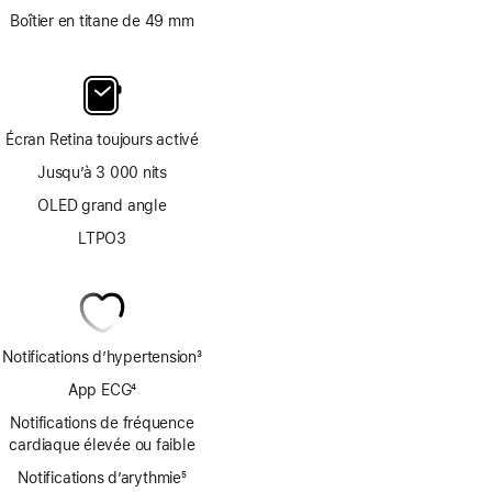
Boîtier en titane de 49 mm
Écran Retina toujours activé
Jusqu’à 3 000 nits
OLED grand angle
LTPO3
Notifications d’hypertension
3
Note
App ECG
4
de
Note
bas
Notifications de fréquence
de
de
cardiaque élevée ou faible
bas
page
Notifications d’arythmie
de
5