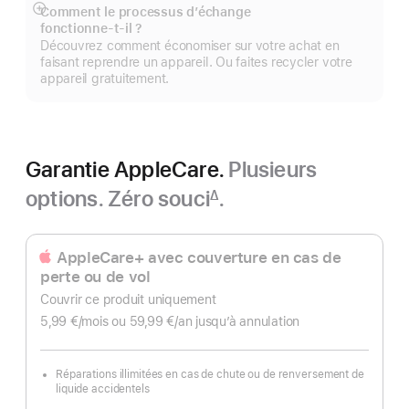
Comment le processus d’échange
Afficher
fonctionne‑t‑il ?
plus
Découvrez comment économiser sur votre achat en
faisant reprendre un appareil. Ou faites recycler votre
appareil gratuitement.
Garantie AppleCare.
Plusieurs
options. Zéro souci
.
∆
Note
de
bas
AppleCare+ avec couverture en cas de
de
perte ou de vol
page
Couvrir ce produit uniquement
5,99 €
/mois
par
ou 59,99 €
/an
par
jusqu’à annulation
mois
an
Réparations illimitées en cas de chute ou de renversement de
liquide accidentels