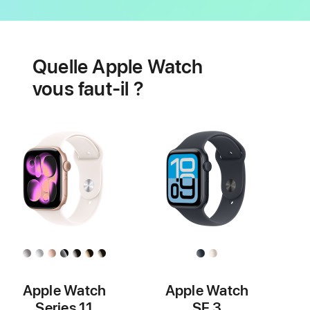
Batterie
Fonctionnalités
de
Quelle Apple Watch
santé
cardiaque
vous faut-il ?
Apple Watch
Apple Watch
Series 11
SE 3