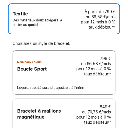
bas
de
page
À partir de
799 €
Textile
ou
66,58 €
/mois
par mo
Des matériaux doux et légers. À
pour 12 mois
à 0 %
porter au quotidien.
taux débiteur
◊◊
Note
de
bas
de
page
Choisissez un style de bracelet:
799 €
Nouveaux coloris
ou
66,58 €
/mois
par mois
Boucle Sport
pour 12 mois
à 0 %
taux débiteur
◊◊
Note
de
bas
de
Légère, rabat à scratch, ajustable à l’infini
page
849 €
Bracelet à maillons
ou
70,75 €
/mois
par mois
magnétique
pour 12 mois
à 0 %
taux débiteur
◊◊
Note
de