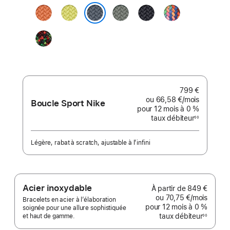
Curcuma
Jaune
Gris
Minuit
Pride
fluo
vert
Edition
Bleu maritime
Black
Unity
-
Unity
Connection
799 €
ou
66,58 €
/mois
par mois
Boucle Sport Nike
pour 12 mois
à 0 %
taux débiteur
◊◊
Note
de
bas
de
Légère, rabat à scratch, ajustable à l’infini
page
Acier inoxydable
À partir de
849 €
ou
70,75 €
/mois
par mo
Bracelets en acier à l’élaboration
pour 12 mois
à 0 %
soignée pour une allure sophistiquée
taux débiteur
et haut de gamme.
◊◊
Note
de