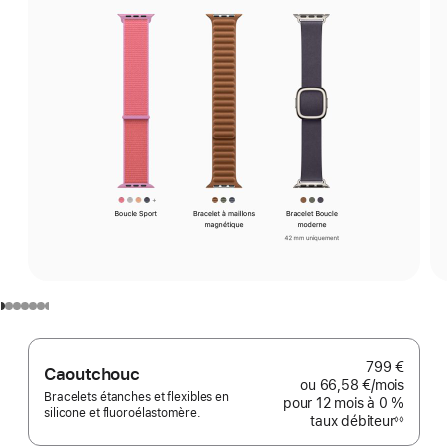
799 €
Caoutchouc
ou
66,58 €
/mois
par mo
Bracelets étanches et flexibles en
pour 12 mois
à 0 %
silicone et fluoroélastomère.
taux débiteur
◊◊
Note
de