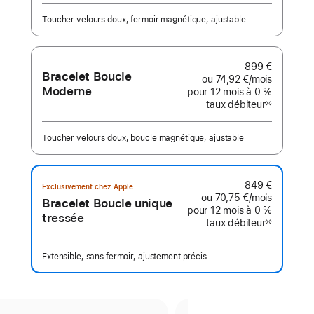
bas
de
Toucher velours doux, fermoir magnétique, ajustable
page
899 €
Bracelet Boucle
ou
74,92 €
/mois
par mois
Moderne
pour 12 mois
à 0 %
taux débiteur
◊◊
Note
de
bas
de
Toucher velours doux, boucle magnétique, ajustable
page
849 €
Exclusivement chez Apple
ou
70,75 €
/mois
par mois
Bracelet Boucle unique
pour 12 mois
à 0 %
tressée
taux débiteur
◊◊
Note
de
bas
de
Extensible, sans fermoir, ajustement précis
page