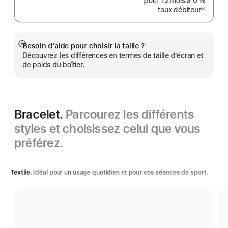
pour 12 mois
à 0 %
taux débiteur
◊◊
Note
de
bas
de
page
Besoin d’aide pour choisir la taille ?
Afficher
Découvrez les différences en termes de taille d’écran et
plus
de poids du boîtier.
Bracelet.
Parcourez les différents
styles et choisissez celui que vous
préférez.
Textile.
Idéal pour un usage quotidien et pour vos séances de sport.