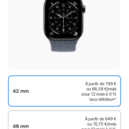
À partir de
799 €
ou
66,58 €
/mois
par mo
42 mm
pour 12 mois
à 0 %
taux débiteur
◊◊
Note
de
bas
de
page
À partir de
849 €
ou
70,75 €
/mois
par mo
46 mm