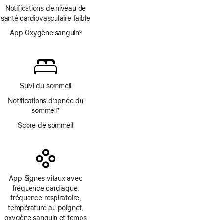
Note
page
Notifications de niveau de
de
santé cardiovasculaire faible
bas
de
App Oxygène sanguin
6
page
Note
de
bas
de
page
Suivi du sommeil
Notifications d’apnée du
sommeil
7
Note
Score de sommeil
de
bas
de
page
App Signes vitaux avec
fréquence cardiaque,
fréquence respiratoire,
température au poignet,
oxygène sanguin et temps