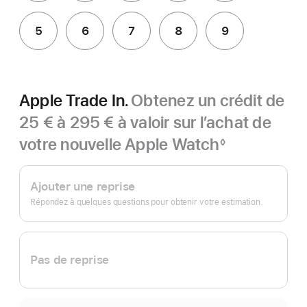
5
6
7
8
9
Apple Trade In.
Obtenez un crédit de
25 € à 295 € à valoir sur l’achat de
votre nouvelle Apple Watch
◊
Note
Apple
de
bas
Trade In.
Ajouter une reprise
de
page
Répondez à quelques questions pour obtenir votre estimation.
Pas de reprise