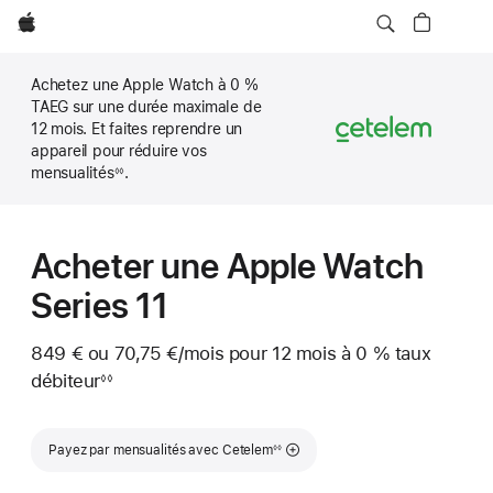
Apple
Achetez une Apple Watch à 0 %
TAEG sur une durée maximale de
12 mois. Et faites reprendre un
appareil pour réduire vos
mensualités
.
◊◊
Note
de
bas
de
page
Acheter une Apple Watch
Series 11
849 €
ou
70,75 €
/mois
par mois
pour 12 mois
à 0 %
taux
débiteur
◊◊
Note
de
bas
Note de bas de page
de
Payez par mensualités avec Cetelem
◊◊
page