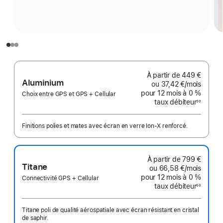
À partir de
449 €
Aluminium
ou
37,42 €
/mois
par mo
pour 12 mois
à 0 %
Choix entre GPS et GPS + Cellular
taux débiteur
◊◊
Note
de
bas
de
Finitions polies et mates avec écran en verre Ion‑X renforcé.
page
À partir de
799 €
Titane
ou
66,58 €
/mois
par mo
pour 12 mois
à 0 %
Connectivité GPS + Cellular
taux débiteur
◊◊
Note
de
bas
de
Titane poli de qualité aérospatiale avec écran résistant en cristal
page
de saphir.