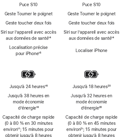
page
page
Puce S10
Puce S10
Geste Tourner le poignet
Geste Tourner le poignet
Geste toucher deux fois
Geste toucher deux fois
Siri sur l’appareil avec accès
Siri sur l’appareil avec accès
aux données de santé
14
aux données de santé
14
Note
Note
Localisation précise
de
de
Localiser iPhone
pour iPhone
15
bas
bas
Note
de
de
de
page
page
bas
de
page
Jusqu’à 24 heures
16
Jusqu’à 18 heures
20
Note
Note
Jusqu’à 38 heures en
Jusqu’à 32 heures en
de
de
mode économie
mode économie
bas
bas
d’énergie
16
d’énergie
20
de
de
Note
Note
Capacité de charge rapide
page
Capacité de charge rapide
page
de
de
(0 à 80 % en 30 minutes
(0 à 80 % en 45 minutes
bas
bas
environ
17
; 15 minutes pour
environ
21
; 15 minutes pour
de
de
Note
obtenir jusqu’à 8 heures
Note
obtenir jusqu’à 8 heures