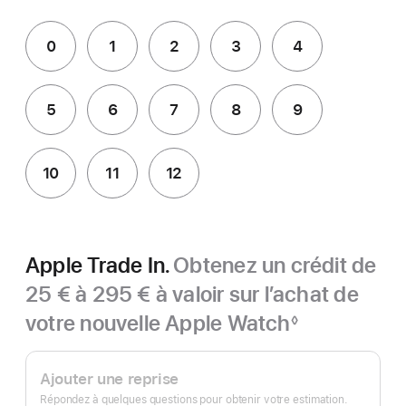
0
1
2
3
4
5
6
7
8
9
10
11
12
Apple Trade In.
Obtenez un crédit de
25 € à 295 € à valoir sur l’achat de
votre nouvelle Apple Watch
◊
Note
Apple
de
bas
Trade In.
Ajouter une reprise
de
page
Répondez à quelques questions pour obtenir votre estimation.