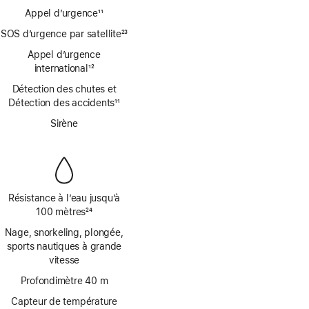
page
Appel d’urgence
11
Note
SOS d’urgence par satellite
23
de
Note
bas
Appel d’urgence
de
de
international
12
bas
Note
page
de
Détection des chutes et
de
page
Détection des accidents
11
bas
Note
de
Sirène
de
page
bas
de
page
Résistance à l’eau jusqu’à
100 mètres
24
Note
Nage, snorkeling, plongée,
de
sports nautiques à grande
bas
vitesse
de
page
Profondimètre 40 m
Capteur de température