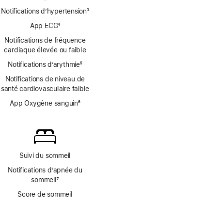
Notifications d’hypertension
3
Note
App ECG
4
de
Note
bas
Notifications de fréquence
de
de
cardiaque élevée ou faible
bas
page
Notifications d’arythmie
de
5
Note
page
Notifications de niveau de
de
santé cardiovasculaire faible
bas
de
App Oxygène sanguin
6
page
Note
de
bas
de
page
Suivi du sommeil
Notifications d’apnée du
sommeil
7
Note
Score de sommeil
de
bas