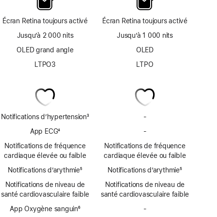
Écran Retina toujours activé
Écran Retina toujours activé
Jusqu’à 2 000 nits
Jusqu’à 1 000 nits
OLED grand angle
OLED
LTPO3
LTPO
Notifications d’hypertension
3
-
Pas
Note
de
App ECG
4
-
Pas
de
notifications
Note
d’app
bas
Notifications de fréquence
Notifications de fréquence
d’hypertension
de
ECG
de
cardiaque élevée ou faible
cardiaque élevée ou faible
bas
page
Notifications d’arythmie
de
5
Notifications d’arythmie
5
Note
page
Note
Notifications de niveau de
Notifications de niveau de
de
de
santé cardiovasculaire faible
santé cardiovasculaire faible
bas
bas
de
App Oxygène sanguin
6
de
-
Pas