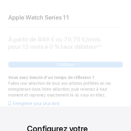
Apple Watch Series 11
À partir de
849 €
ou
70,75 €
/mois
par mois
pour 12 mois
à 0 %
taux débiteur
◊◊
Note
de
bas
de
Continuer
page
Vous avez besoin d’un temps de réflexion ?
Faites une sélection de tous vos articles préférés en les
enregistrant dans Votre sélection, puis revenez à tout
moment et reprenez exactement là où vous en étiez.
Enregistrer pour plus tard
Configurez votre