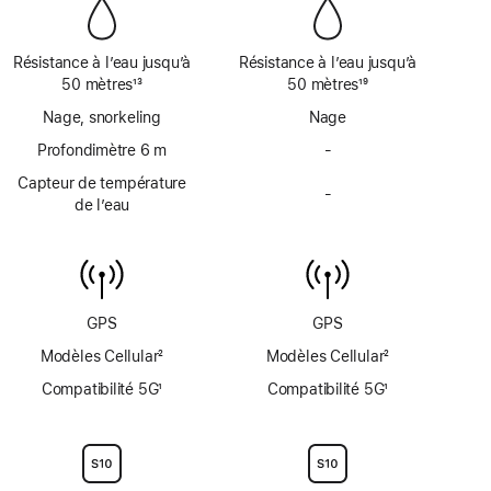
page
page
Résistance à l’eau jusqu’à
Résistance à l’eau jusqu’à
50 mètres
13
50 mètres
19
Note
Note
Nage, snorkeling
Nage
de
de
bas
Profondimètre 6 m
bas
-
Pas
de
de
de
Capteur de température
page
page
-
profondimètre
Pas
de l’eau
jusqu’à
de
6 mètres
capteur
de
température
de
GPS
GPS
l’eau
Modèles Cellular
2
Modèles Cellular
2
Note
Note
Compatibilité 5G
1
Compatibilité 5G
1
de
de
Note
Note
bas
bas
de
de
de
de
bas
bas
page
page
de
de