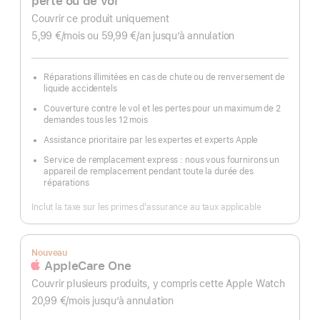
perte ou de vol
page
Couvrir ce produit uniquement
5,99 €
/mois
par
ou 59,99 €
/an
par
jusqu’à annulation
mois
an
Réparations illimitées en cas de chute ou de renversement de
liquide accidentels
Couverture contre le vol et les pertes pour un maximum de 2
demandes tous les 12 mois
Assistance prioritaire par les expertes et experts Apple
Service de remplacement express : nous vous fournirons un
appareil de remplacement pendant toute la durée des
réparations
Inclut la taxe sur les primes d’assurance au taux applicable
Nouveau
AppleCare One
Couvrir plusieurs produits, y compris cette Apple Watch
20,99 €
/mois
par
jusqu’à annulation
mois