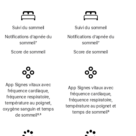
page
Note
page
d’app
de
Oxygène
bas
sanguin
de
page
Suivi du sommeil
Suivi du sommeil
Notifications d’apnée du
Notifications d’apnée du
sommeil
7
sommeil
7
Note
Note
Score de sommeil
Score de sommeil
de
de
bas
bas
de
de
page
page
App Signes vitaux avec
App Signes vitaux avec
fréquence cardiaque,
fréquence cardiaque,
fréquence respiratoire,
fréquence respiratoire,
température au poignet,
température au poignet et
oxygène sanguin et temps
temps de sommeil
8
de sommeil
8
6
,
Note
Note
Note
de
de
de
bas
bas
bas