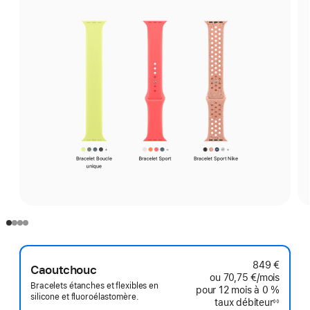
849 €
Caoutchouc
ou
70,75 €
/mois
par mo
Bracelets étanches et flexibles en
pour 12 mois
à 0 %
silicone et fluoroélastomère.
taux débiteur
◊◊
Note