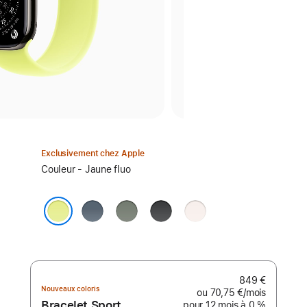
Exclusivement chez Apple
Sélectionnez
Couleur - Jaune fluo
un
coloris :
Bleu
Gris
Noir
Rose
maritime
vert
tendre
Jaune fluo
849 €
Nouveaux coloris
ou
70,75 €
/mois
par mois
Bracelet Sport
pour 12 mois
à 0 %