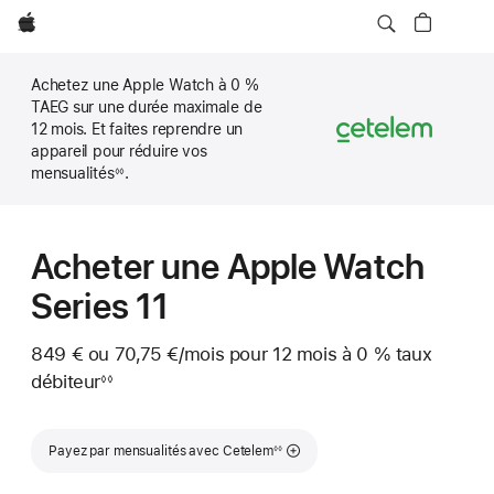
Apple
Achetez une Apple Watch à 0 %
TAEG sur une durée maximale de
12 mois. Et faites reprendre un
appareil pour réduire vos
mensualités
.
◊◊
Note
de
bas
de
page
Acheter une Apple Watch
Series 11
849 €
ou
70,75 €
/mois
par mois
pour 12 mois
à 0 %
taux
débiteur
◊◊
Note
de
bas
Note de bas de page
de
Payez par mensualités avec Cetelem
◊◊
page