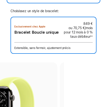
de
bas
de
page
Choisissez un style de bracelet:
849 €
Exclusivement chez Apple
ou
70,75 €
/mois
par mois
Bracelet Boucle unique
pour 12 mois
à 0 %
taux débiteur
◊◊
Note
de
bas
de
Extensible, sans fermoir, ajustement précis
page