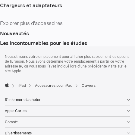
Chargeurs et adaptateurs
Explorer plus d’accessoires
Nouveautés
Les incontournables pour les études
Pied
Notes
Nous utilisons votre emplacement pour afficher plus rapidement les options
de
de
de livraison. Nous avons déterminé votre emplacement à partir de votre
bas
page
adresse IP, ou vous nous l’avez indiqué lors d’une précédente visite sur le
de
site Apple.
page
iPad
Accessoires pour iPad
Claviers
Apple
S’informer et acheter
Apple Cartes
Compte
Divertissements