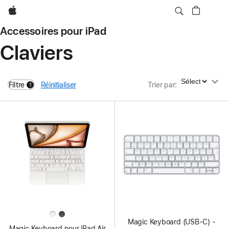
Apple
Accessoires pour iPad
Claviers
Trier par
Filtre
Réinitialiser
Trier par
:
1
filters active
Magic Keyboard (USB-C) -
Magic Keyboard pour iPad Air