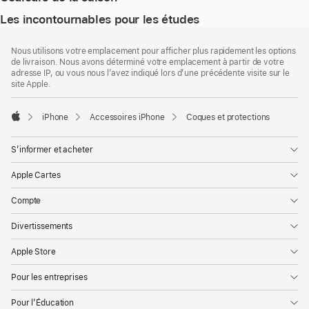
Les incontournables pour les études
Pied
Notes
Nous utilisons votre emplacement pour afficher plus rapidement les options
de
de
de livraison. Nous avons déterminé votre emplacement à partir de votre
bas
page
adresse IP, ou vous nous l’avez indiqué lors d’une précédente visite sur le
de
site Apple.
page
iPhone
Accessoires iPhone
Coques et protections
Apple
S’informer et acheter
Apple Cartes
Compte
Divertissements
Apple Store
Pour les entreprises
Pour l’Éducation