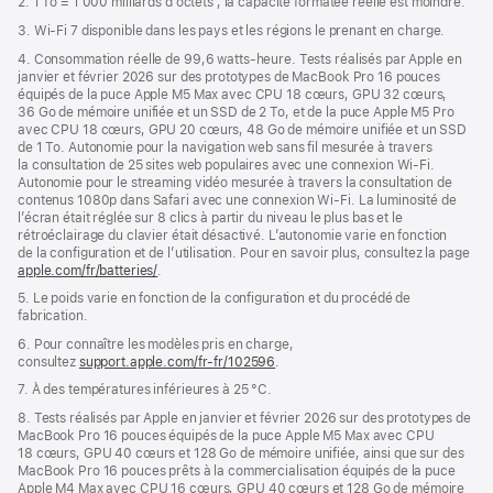
2. 1 To = 1 000 milliards d’octets ; la capacité formatée réelle est moindre.
3. Wi-Fi 7 disponible dans les pays et les régions le prenant en charge.
4. Consommation réelle de 99,6 watts‑heure. Tests réalisés par Apple en
janvier et février 2026 sur des prototypes de MacBook Pro 16 pouces
équipés de la puce Apple M5 Max avec CPU 18 cœurs, GPU 32 cœurs,
36 Go de mémoire unifiée et un SSD de 2 To, et de la puce Apple M5 Pro
avec CPU 18 cœurs, GPU 20 cœurs, 48 Go de mémoire unifiée et un SSD
de 1 To. Autonomie pour la navigation web sans fil mesurée à travers
la consultation de 25 sites web populaires avec une connexion Wi-Fi.
Autonomie pour le streaming vidéo mesurée à travers la consultation de
contenus 1080p dans Safari avec une connexion Wi‑Fi. La luminosité de
l’écran était réglée sur 8 clics à partir du niveau le plus bas et le
rétroéclairage du clavier était désactivé. L’autonomie varie en fonction
de la configuration et de l’utilisation. Pour en savoir plus, consultez la page
apple.com/fr/batteries/
.
5. Le poids varie en fonction de la configuration et du procédé de
fabrication.
6. Pour connaître les modèles pris en charge,
consultez
support.apple.com/fr-fr/102596
.
7. À des températures inférieures à 25 °C.
8. Tests réalisés par Apple en janvier et février 2026 sur des prototypes de
MacBook Pro 16 pouces équipés de la puce Apple M5 Max avec CPU
18 cœurs, GPU 40 cœurs et 128 Go de mémoire unifiée, ainsi que sur des
MacBook Pro 16 pouces prêts à la commercialisation équipés de la puce
Apple M4 Max avec CPU 16 cœurs, GPU 40 cœurs et 128 Go de mémoire