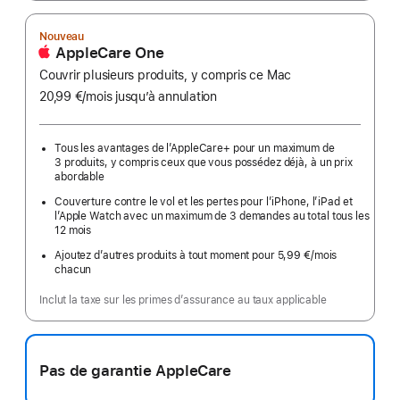
Nouveau
AppleCare One
Couvrir plusieurs produits, y compris ce Mac
20,99 €
/mois
par
jusqu’à annulation
mois
Tous les avantages de l’AppleCare+ pour un maximum de
3 produits, y compris ceux que vous possédez déjà, à un prix
abordable
Couverture contre le vol et les pertes pour l’iPhone, l’iPad et
l’Apple Watch avec un maximum de 3 demandes au total tous les
12 mois
Ajoutez d’autres produits à tout moment pour 5,99 €
/mois
par
chacun
mois
Inclut la taxe sur les primes d’assurance au taux applicable
Pas de garantie AppleCare