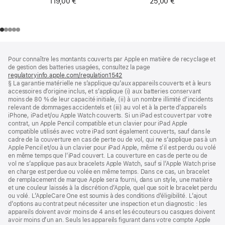
119,00 €
25,00 €
Pied
Notes
Pour connaître les montants couverts par Apple en matière de recyclage et
de
de
de gestion des batteries usagées, consultez la page
bas
page
regulatoryinfo.apple.com/regulation1542
(s’ouvre
de
§ La garantie matérielle ne s’applique qu’aux appareils couverts et à leurs
dans
page
accessoires d’origine inclus, et s’applique (i) aux batteries conservant
une
moins de 80 % de leur capacité initiale, (ii) à un nombre illimité d’incidents
nouvelle
relevant de dommages accidentels et (iii) au vol et à la perte d’appareils
fenêtre)
iPhone, iPad et/ou Apple Watch couverts. Si un iPad est couvert par votre
contrat, un Apple Pencil compatible et un clavier pour iPad Apple
compatible utilisés avec votre iPad sont également couverts, sauf dans le
cadre de la couverture en cas de perte ou de vol, qui ne s’applique pas à un
Apple Pencil et/ou à un clavier pour iPad Apple, même s’il est perdu ou volé
en même temps que l’iPad couvert. La couverture en cas de perte ou de
vol ne s’applique pas aux bracelets Apple Watch, sauf si l’Apple Watch prise
en charge est perdue ou volée en même temps. Dans ce cas, un bracelet
de remplacement de marque Apple sera fourni, dans un style, une matière
et une couleur laissés à la discrétion d’Apple, quel que soit le bracelet perdu
ou volé. L’AppleCare One est soumis à des conditions d’éligibilité. L’ajout
d’options au contrat peut nécessiter une inspection et un diagnostic : les
appareils doivent avoir moins de 4 ans et les écouteurs ou casques doivent
avoir moins d’un an. Seuls les appareils figurant dans votre compte Apple