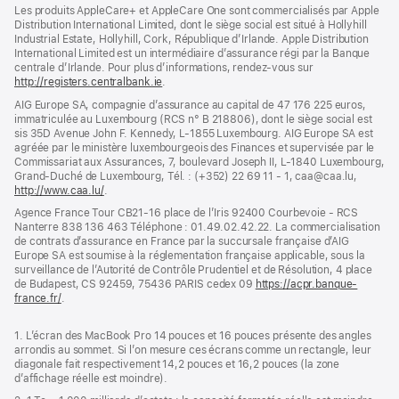
fenêtre)
Les produits AppleCare+ et AppleCare One sont commercialisés par Apple
Distribution International Limited, dont le siège social est situé à Hollyhill
Industrial Estate, Hollyhill, Cork, République d’Irlande. Apple Distribution
International Limited est un intermédiaire d’assurance régi par la Banque
centrale d’Irlande. Pour plus d’informations, rendez-vous sur
http://registers.centralbank.ie
(s’ouvre
.
dans
AIG Europe SA, compagnie d’assurance au capital de 47 176 225 euros,
une
immatriculée au Luxembourg (RCS n° B 218806), dont le siège social est
nouvelle
sis 35D Avenue John F. Kennedy, L-1855 Luxembourg. AIG Europe SA est
fenêtre)
agréée par le ministère luxembourgeois des Finances et supervisée par le
Commissariat aux Assurances, 7, boulevard Joseph II, L-1840 Luxembourg,
Grand-Duché de Luxembourg, Tél. : (+352) 22 69 11 - 1, caa@caa.lu,
http://www.caa.lu/
(s’ouvre
.
dans
Agence France Tour CB21-16 place de l’Iris 92400 Courbevoie - RCS
une
Nanterre 838 136 463 Téléphone : 01.49.02.42.22. La commercialisation
nouvelle
de contrats d’assurance en France par la succursale française d’AIG
fenêtre)
Europe SA est soumise à la réglementation française applicable, sous la
surveillance de l’Autorité de Contrôle Prudentiel et de Résolution, 4 place
de Budapest, CS 92459, 75436 PARIS cedex 09
https://acpr.banque-
france.fr/
(s’ouvre
.
dans
une
1. L’écran des MacBook Pro 14 pouces et 16 pouces présente des angles
nouvelle
arrondis au sommet. Si l’on mesure ces écrans comme un rectangle, leur
fenêtre)
diagonale fait respectivement 14,2 pouces et 16,2 pouces (la zone
d’affichage réelle est moindre).