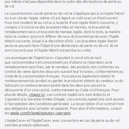
jour même n’est pas disponible dans le cadre des déclarations de perte ou
de vol.
La couverture en cas de perte ou de vol ne s’applique pas à un Apple Pencil
ou à un clavier Apple, même s’il est égaré ou volé avec un iPad couvert.
Pour tout incident lié au vol ou à la perte d’une Apple Watch couverte, y
compris s’il concerne des bracelets Nike et Hermès, le bracelet de
remplacement sera un bracelet de marque Apple, dont le style, la matière
et/ou la couleur pourront différer de ceux du bracelet perdu avec l’Apple
Watch couverte, laissé à la discrétion d’AIG. Les bracelets Apple Watch
seuls ne peuvent faire l’objet d’une déclaration de perte ou de vol. Ils ne
sont couverts que si l’Apple Watch est perdue ou volée.
Les avan­tages de l’AppleCare+ s’ajoutent à vos droits en tant
que consommateurs et consommatrices d’obtenir la réparation ou le
rempla­cement sans frais, par le vendeur, des pro­duits non conformes au
contrat de vente dans les deux ans suivant leur livraison, conformément au
Code de la consom­mation français. Vous pouvez égale­ment obtenir le
rembour­sement du produit ou garder le produit et obtenir du vendeur ou du
fabricant un rembour­sement partiel dans les deux ans suivant la
découverte d’un vice caché, conformément au Code civil français. Pour
plus de détails,
cliquez ici
(s’ouvre
. Les contrats AppleCare sont distincts et
s’ajoutent à la Garantie limitée d’Apple. Les contrats AppleCare sont soumis
dans
à l’acceptation des Conditions générales. La souscription d’un contrat n’est
une
pas obligatoire pour acheter un appa­reil. Pour plus d’infor­mations, consul­
nouvelle
tez
apple.com/fr/legal/statutory-warranty
fenêtre)
(s’ouvre
.
dans
L’AppleCare+ et l’AppleCare+ avec couver­ture en cas de perte ou de vol
une
sont des pro­duits optionnels.
nouvelle