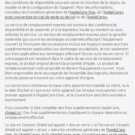
des conditions de disponibilité pouvant varier en fonction de la région, du
modèle et de la configuration de l’appareil. Pour des informations,
consultez les Conditions générales de l’
AppleCare One
(s’ouvre
, de l’
AppleCare+
avec couverture en cas de perte ou de vol
(s’ouvre
ou de l’
AppleCare+
dans
(s’ouvre
.
dans
une
dans
Le service de remplacement express est soumis à des conditions de
une
nouvelle
une
disponibilité et de capacité, et à la législation locale au moment où vous
nouvelle
fenêtre)
nouvelle
sollicitez le service. Le service de remplacement express pour la garantie
fenêtre)
fenêtre)
matérielle qui couvre les dommages accidentels affectant l’équipement
couvert (à l’exclusion des accessoires inclus) est toujours soumis aux frais
supplémentaires applicables aux dommages accidentels, et non seulement
aux frais applicables aux dommages affectant l’écran ou le dos en verre. Si
votre appareil est remplacé dans le cadre du service de remplacement
express, le produit original devient la propriété d’Apple. Le produit de
remplacement est votre propriété et devient l’équipement couvert. Vous
êtes responsable de la sauvegarde de l’ensemble des logiciels, données et
mots de passe se trouvant sur votre appareil d’origine.
La couverture commence lorsque votre appareil est expédié ou retiré, ou à
la date d’achat si vous avez votre appareil (ou lorsque vous ajoutez votre
premier appareil à l’AppleCare One), et la couverture peut être annulée à
tout moment.
Pour consulter la liste complète des frais supplémentaires AppleCare,
cliquez ici
(s’ouvre
. Des frais supplémentaires s’appliquent à chaque réparation ou
remplacement effectué.
dans
une
Le dos en Ceramic Shield est appelé « dos en verre » et l’écran en Ceramic
nouvelle
Shield est appelé « écran » dans les conditions générales de l’
AppleCare
fenêtre)
One
(s’ouvre
, de l’
AppleCare+
(s’ouvre
et de l’
AppleCare+ avec couverture en cas de perte