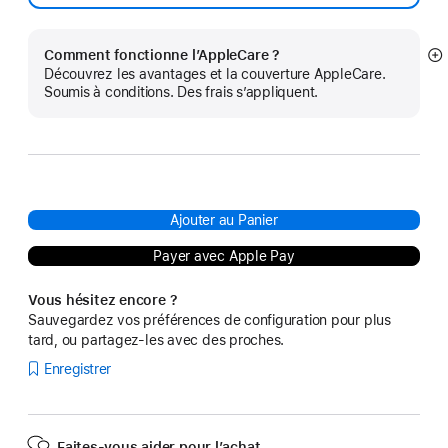
Comment fonctionne l’AppleCare ?
Af
Découvrez les avantages et la couverture AppleCare.
pl
Soumis à conditions. Des frais s’appliquent.
Ajouter au Panier
Payer avec Apple Pay
Vous hésitez encore ?
Sauvegardez vos préférences de configuration pour plus
tard, ou partagez-les avec des proches.
Enregistrer
Faites-vous aider pour l’achat.