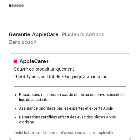
Garantie AppleCare.
Plusieurs options.
Zéro souci
§
AppleCare+
Couvrir ce produit uniquement
16,49 €
/mois
par
ou 164,99 €
/an
par
jusqu’à annulation
mois
an
Réparations illimitées en cas de chute ou de renversement de
liquide accidentels
Assistance prioritaire par les expertes et experts Apple
Réparations certifiées effectuées avec des pièces Apple
d’origine
Inclut la taxe sur les primes d’assurance au taux applicable