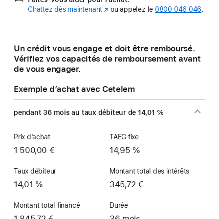
Chattez dès maintenant
(s’ouvre
ou appelez le
0800 046 046
.
dans
une
nouvelle
Un crédit vous engage et doit être remboursé.
fenêtre)
Vérifiez vos capacités de remboursement avant
de vous engager.
Exemple d’achat avec Cetelem
pendant 36 mois au taux débiteur de 14,01 %
Prix d’achat
TAEG fixe
1 500,00 €
14,95 %
Taux débiteur
Montant total des intérêts
14,01 %
345,72 €
Montant total financé
Durée
1 845,72 €
36 mois