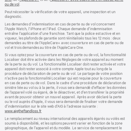
ou de vol
dans
(s’ouvre
.
dans
une
dans
une
Peut nécessiter la vérification de votre appareil, une inspection et un
nouvelle
une
nouvelle
diagnostic.
fenêtre)
nouvelle
fenêtre)
fenêtre)
Les demandes d’indemnisation en cas de perte ou de vol concernent
l’Apple Watch, l’iPhone et l’iPad. Chaque demande d’indemnisation
entraîne l’application d’une franchise. Tant que la police est active et en
vigueur, les plafonds de garantie sont réinitialisés tous les 12 mois : deux
demandes au titre de l’AppleCare+ avec couverture en cas de perte ou de
vol et trois demandes au titre de l’AppleCare One.
Si vous optez pour la couverture en cas de perte ou de vol, la fonctionnalité
Localiser doit être activée dans les Réglages de votre appareil au moment
de la perte ou du vol. La fonctionnalité Localiser doit rester activée et votre
appareil doit rester associé à votre compte Apple tout au long de la
procédure de déclaration de perte ou de vol. Le partage de votre position
n’active pas la fonctionnalité Localiser qui est requise pour la couverture
en cas de perte ou de vol. Dans le cadre d’une procédure de déclaration de
sinistre liée au vol ou à la perte, il vous sera demandé d’effacer les données
de l’appareil volé ou égaré, de le désactiver, et d’en transférer la propriété
avant de pouvoir obtenir un nouvel appareil. Après avoir déclaré la perte
ou le vol auprès d’Apple, il vous sera demandé de finaliser votre demande
d’indemnisation sur le site web d’AIG à l’adresse suivante :
www.aigtheftandloss.fr
(s’ouvre
dans
Le remplacement au niveau international des appareils égarés ou volés est
une
soumis à disponibilité, et les options peuvent varier en fonction de la zone
nouvelle
géographique, de l’appareil et du modèle. Le service de remplacement le
fenêtre)