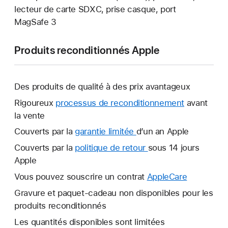
lecteur de carte SDXC, prise casque, port
MagSafe 3
Produits reconditionnés Apple
Des produits de qualité à des prix avantageux
Rigoureux
processus de reconditionnement
avant
la vente
Couverts par la
garantie limitée
Une
d’un an Apple
nouvelle
Couverts par la
politique de retour
Une
sous 14 jours
fenêtre
Apple
nouvelle
s’ouvre.
fenêtre
Vous pouvez souscrire un contrat
AppleCare
Une
s’ouvre.
nouvelle
Gravure et paquet-cadeau non disponibles pour les
fenêtre
produits reconditionnés
s’ouvre.
Les quantités disponibles sont limitées