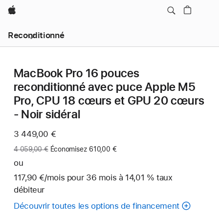
Apple
Reconditionné
MacBook Pro 16 pouces
reconditionné avec puce Apple M5
Pro, CPU 18 cœurs et GPU 20 cœurs
- Noir sidéral
Maintenant
3 449,00 €
Ancien
4 059,00 €
Économisez 610,00 €
prix
ou
:
117,90 €
/mois
par
pour 36
mois
mois
à 14,01 % taux
débiteur
mois
Découvrir toutes les options de financement