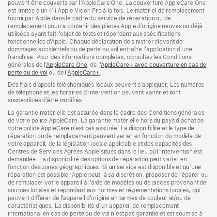
peuvent être couverts par l’AppleCare One. La couverture AppleCare One
est limitée à un (1) Apple Vision Pro à la fois. Le matériel de remplacement
fourni par Apple dans le cadre du service de réparation ou de
remplacement pourra contenir des pièces Apple d’origine neuves ou déjà
utilisées ayant fait l’objet de tests et répondant aux spécifications
fonctionnelles d’Apple. Chaque déclaration de sinistre relevant de
dommages accidentels ou de perte ou vol entraîne l’application d’une
franchise. Pour des informations complètes, consultez les Conditions
générales de l’
AppleCare One
(s’ouvre
, de l’
AppleCare+ avec couverture en cas de
perte ou de vol
(s’ouvre
ou de l’
AppleCare+
dans
(s’ouvre
.
dans
une
dans
Des frais d’appels téléphoniques locaux peuvent s’appliquer. Les numéros
une
nouvelle
une
de téléphone et les horaires d’intervention peuvent varier et sont
nouvelle
fenêtre)
nouvelle
susceptibles d’être modifiés.
fenêtre)
fenêtre)
La garantie matérielle est assurée dans le cadre des Conditions générales
de votre police AppleCare. La garantie matérielle hors du pays d’achat de
votre police AppleCare n’est pas assurée. La disponibilité et le type de
réparation ou de remplacement peuvent varier en fonction du modèle de
votre appareil, de la législation locale applicable et des capacités des
Centres de Services Agréés Apple situés dans le lieu où l’intervention est
demandée. La disponibilité des options de réparation peut varier en
fonction des zones géographiques. Si un service est disponible et qu’une
réparation est possible, Apple peut, à sa discrétion, proposer de réparer ou
de remplacer votre appareil à l’aide de modèles ou de pièces provenant de
sources locales et répondant aux normes et réglementations locales, qui
peuvent différer de l’appareil d’origine en termes de couleur et/ou de
caractéristiques. La disponibilité d’un appareil de remplacement
international en cas de perte ou de vol n’est pas garantie et est soumise à