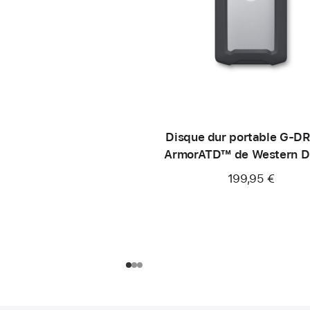
Disque dur portable G‑D
ArmorATD™ de Western Di
– 1 To
199,95 €