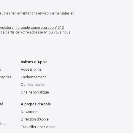
ux autres réglementations environnementales et
gulatoryinfo.apple.com/regulation1542
(s’ouvre
 à partir de votre adresse IP, ou vous nous
dans
une
nouvelle
fenêtre)
Valeurs d’Apple
s
Accessibilité
reprise
Environnement
Confidentialité
Chaîne logistique
ité
À propos d’Apple
Newsroom
Direction d’Apple
e la
Travailler chez Apple