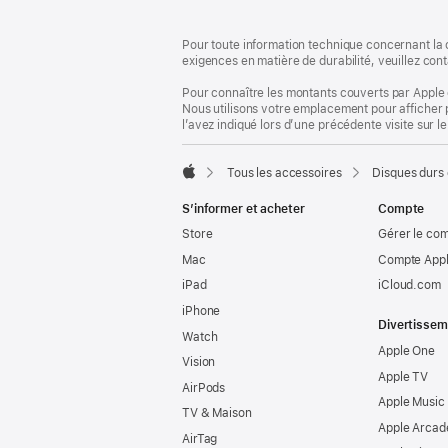
Pied
Notes
de
de
Pour toute information technique concernant la c
bas
page
exigences en matière de durabilité, veuillez cont
de
page
Pour connaître les montants couverts par Apple 
Nous utilisons votre emplacement pour afficher 
l’avez indiqué lors d’une précédente visite sur le
Tous les accessoires
Disques durs 
Apple
S’informer et acheter
Compte
Store
Gérer le co
Mac
Compte Appl
iPad
iCloud.com
iPhone
Divertissem
Watch
Apple One
Vision
Apple TV
AirPods
Apple Music
TV & Maison
Apple Arcad
AirTag