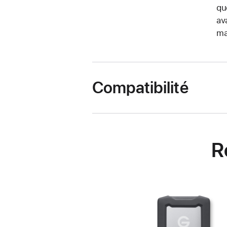
qu
av
ma
Compatibilité
R