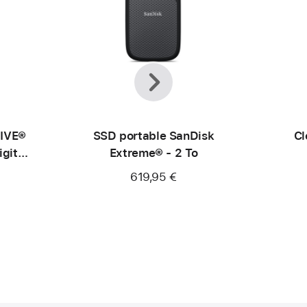
Précédent
Suivant
RIVE®
SSD portable SanDisk
Cl
gital
Extreme® - 2 To
619,95 €