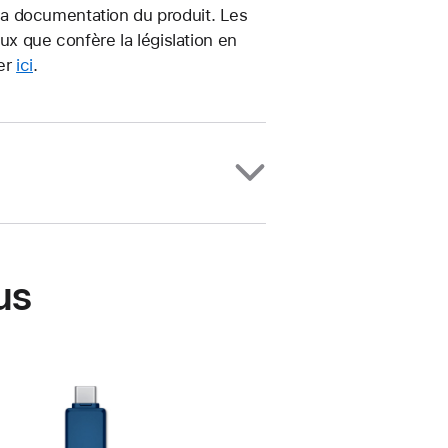
t la documentation du produit. Les
ux que confère la législation en
uer
ici
.
us