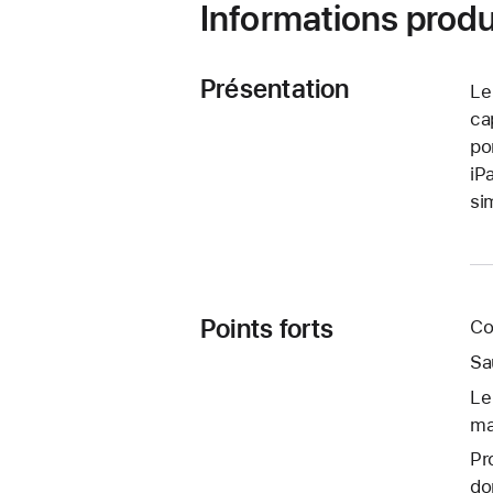
Informations produ
Présentation
Le
ca
po
iP
si
Points forts
Co
Sa
Le
ma
Pr
do