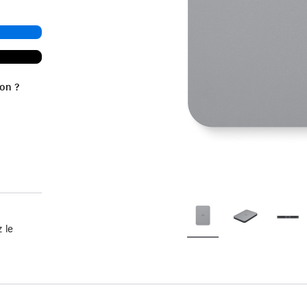
ion ?
 le