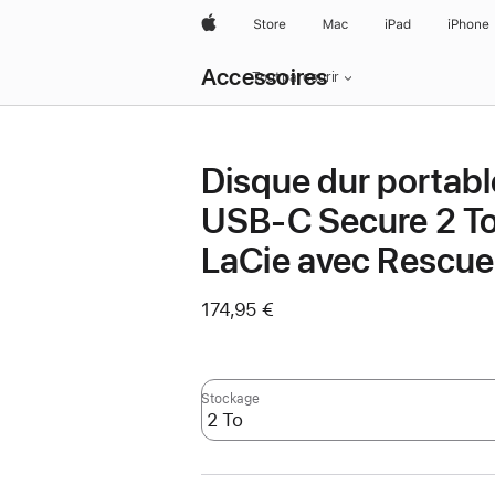
Apple
Store
Mac
iPad
iPhone
Navigation
Accessoires
locale
Tout parcourir
menu
Ouvrir
Disque dur portabl
USB-C Secure 2 To
LaCie avec Rescue
174,95 €
Stockage